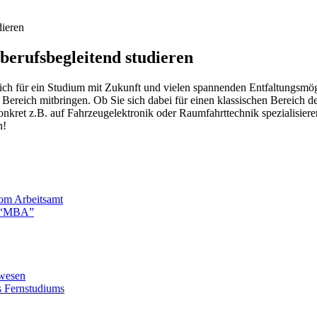
dieren
berufsbegleitend studieren
ich für ein Studium mit Zukunft und vielen spannenden Entfaltungsmög
en Bereich mitbringen. Ob Sie sich dabei für einen klassischen Bereic
konkret z.B. auf Fahrzeugelektronik oder Raumfahrttechnik spezialisie
n!
vom Arbeitsamt
d “MBA”
rwesen
s Fernstudiums