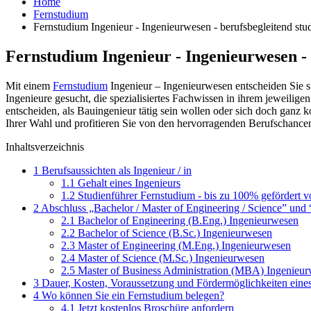
Home
Fernstudium
Fernstudium Ingenieur - Ingenieurwesen - berufsbegleitend stu
Fernstudium Ingenieur - Ingenieurwesen - 
Mit einem
Fernstudium
Ingenieur – Ingenieurwesen entscheiden Sie s
Ingenieure gesucht, die spezialisiertes Fachwissen in ihrem jeweilig
entscheiden, als Bauingenieur tätig sein wollen oder sich doch ganz 
Ihrer Wahl und profitieren Sie von den hervorragenden Berufschance
Inhaltsverzeichnis
1
Berufsaussichten als Ingenieur / in
1.1
Gehalt eines Ingenieurs
1.2
Studienführer Fernstudium - bis zu 100% gefördert 
2
Abschluss „Bachelor / Master of Engineering / Science” un
2.1
Bachelor of Engineering (B.Eng.) Ingenieurwesen
2.2
Bachelor of Science (B.Sc.) Ingenieurwesen
2.3
Master of Engineering (M.Eng.) Ingenieurwesen
2.4
Master of Science (M.Sc.) Ingenieurwesen
2.5
Master of Business Administration (MBA) Ingenieu
3
Dauer, Kosten, Voraussetzung und Fördermöglichkeiten eine
4
Wo können Sie ein Fernstudium belegen?
4.1
Jetzt kostenlos Broschüre anfordern