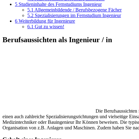
5
Studieninhalte des Fernstudiums Ingenieur
5.1
Allgemeinbildende / Berufsbezogene Fächer
5.2
Spezialisierungen im Fernstudium Ingenieur
6
Weiterbildung für Ingenieure
6.1
Gut zu wissen!
Berufsaussichten als Ingenieur / in
Die Berufsaussichten f
einen auch zahlreiche Spezialisierungsrichtungen und vielseitige Ein
Medizintechniker oder Bauingenieur Ihr Können beweisen. Die typisc
Organisation von z.B. Anlagen und Maschinen. Zudem haben Sie nach