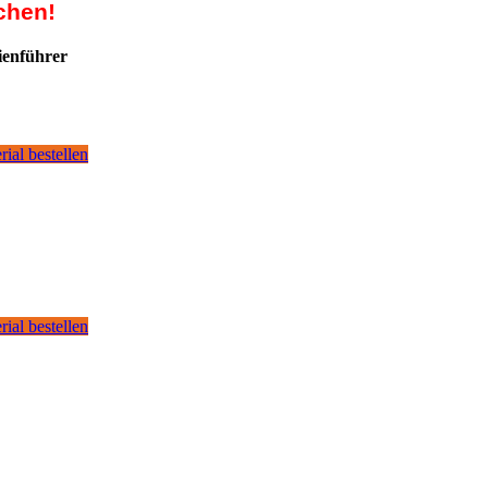
chen!
ienführer
rial bestellen
rial bestellen