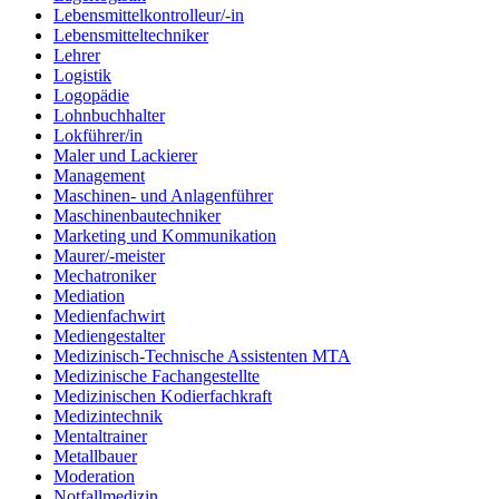
Lebensmittelkontrolleur/-in
Lebensmitteltechniker
Lehrer
Logistik
Logopädie
Lohnbuchhalter
Lokführer/in
Maler und Lackierer
Management
Maschinen- und Anlagenführer
Maschinenbautechniker
Marketing und Kommunikation
Maurer/-meister
Mechatroniker
Mediation
Medienfachwirt
Mediengestalter
Medizinisch-Technische Assistenten MTA
Medizinische Fachangestellte
Medizinischen Kodierfachkraft
Medizintechnik
Mentaltrainer
Metallbauer
Moderation
Notfallmedizin