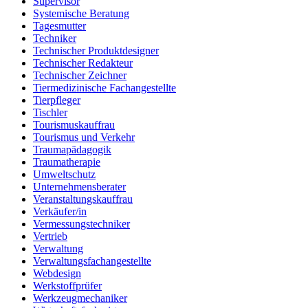
Supervisor
Systemische Beratung
Tagesmutter
Techniker
Technischer Produktdesigner
Technischer Redakteur
Technischer Zeichner
Tiermedizinische Fachangestellte
Tierpfleger
Tischler
Tourismuskauffrau
Tourismus und Verkehr
Traumapädagogik
Traumatherapie
Umweltschutz
Unternehmensberater
Veranstaltungskauffrau
Verkäufer/in
Vermessungstechniker
Vertrieb
Verwaltung
Verwaltungsfachangestellte
Webdesign
Werkstoffprüfer
Werkzeugmechaniker