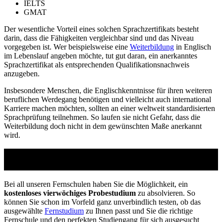
IELTS
GMAT
Der wesentliche Vorteil eines solchen Sprachzertifikats besteht
darin, dass die Fähigkeiten vergleichbar sind und das Niveau
vorgegeben ist. Wer beispielsweise eine
Weiterbildung
in Englisch
im Lebenslauf angeben möchte, tut gut daran, ein anerkanntes
Sprachzertifikat als entsprechenden Qualifikationsnachweis
anzugeben.
Insbesondere Menschen, die Englischkenntnisse für ihren weiteren
beruflichen Werdegang benötigen und vielleicht auch international
Karriere machen möchten, sollten an einer weltweit standardisierten
Sprachprüfung teilnehmen. So laufen sie nicht Gefahr, dass die
Weiterbildung doch nicht in dem gewünschten Maße anerkannt
wird.
Studienführer Weiterbildung - bis zu 100%
gefördert vom Arbeitsamt
Bei all unseren Fernschulen haben Sie die Möglichkeit, ein
kostenloses vierwöchiges Probestudium
zu absolvieren. So
können Sie schon im Vorfeld ganz unverbindlich testen, ob das
ausgewählte
Fernstudium
zu Ihnen passt und Sie die richtige
Fernschule und den perfekten Studiengang für sich ausgesucht