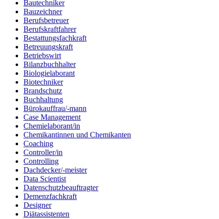
Bautechniker
Bauzeichner
Berufsbetreuer
Berufskraftfahrer
Bestattungsfachkraft
Betreuungskraft
Betriebswirt
Bilanzbuchhalter
Biologielaborant
Biotechniker
Brandschutz
Buchhaltung
Bürokauffrau/-mann
Case Management
Chemielaborant/in
Chemikantinnen und Chemikanten
Coaching
Controller/in
Controlling
Dachdecker/-meister
Data Scientist
Datenschutzbeauftragter
Demenzfachkraft
Designer
Diätassistenten