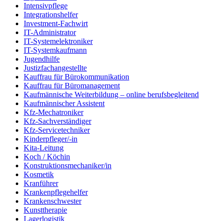
Intensivpflege
Integrationshelfer
Investment-Fachwirt
IT-Administrator
IT-Systemelektroniker
IT-Systemkaufmann
Jugendhilfe
Justizfachangestellte
Kauffrau für Bürokommunikation
Kauffrau für Büromanagement
Kaufmännische Weiterbildung – online berufsbegleitend
Kaufmännischer Assistent
Kfz-Mechatroniker
Kfz-Sachverständiger
Kfz-Servicetechniker
Kinderpfleger/-in
Kita-Leitung
Koch / Köchin
Konstruktionsmechaniker/in
Kosmetik
Kranführer
Krankenpflegehelfer
Krankenschwester
Kunsttherapie
Lagerlogistik