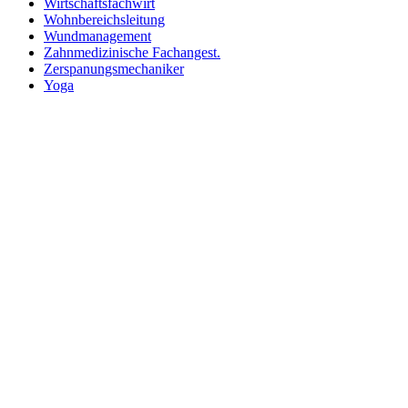
Wirtschaftsfachwirt
Wohnbereichsleitung
Wundmanagement
Zahnmedizinische Fachangest.
Zerspanungsmechaniker
Yoga