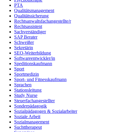
PTA
Qualitätsmanagement
Qualitätssicherung
Rechtsanwaltsfachangestellte/r
Rechtsassistent
Sachverständiger
SAP Berater
Schweißer
Sekretärin
SEO-Weiterbildung
Softwareentwickler/in
Speditionskaufmann
Sport
Sportmedizin
Sport- und Fitnesskaufmann
Sprachen
Stationsleitung
Study Nurse
Steuerfachangestellter
Sonderpädagogik
Sozialpädagogen & Sozialarbeiter
Soziale Arbeit
Sozialmanagement
Suchttherapeut