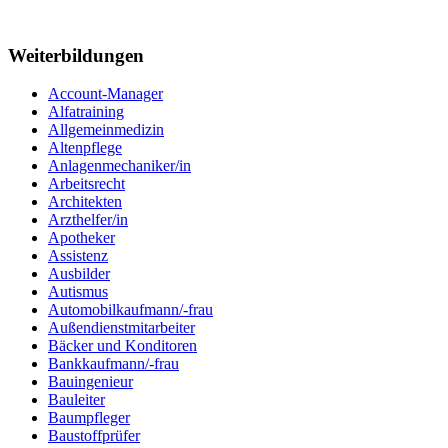
Weiterbildungen
Account-Manager
Alfatraining
Allgemeinmedizin
Altenpflege
Anlagenmechaniker/in
Arbeitsrecht
Architekten
Arzthelfer/in
Apotheker
Assistenz
Ausbilder
Autismus
Automobilkaufmann/-frau
Außendienstmitarbeiter
Bäcker und Konditoren
Bankkaufmann/-frau
Bauingenieur
Bauleiter
Baumpfleger
Baustoffprüfer