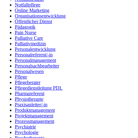
Notfallpflege
Online Marketing
Organisationsentwicklung
Öffentlicher Dienst
Pädagogik
Pain Nurse
Palliative Care
Palliativmedizin
Personalentwicklung
Personalreferent/-in
Personalmanagement
Personalsachbearbeiter
Personalwesen
Pflege
Pflegeberater
Pflegedienstleitung PDL
Pharmareferent
Physiotherapie
Praxisanleiter/-in
Produktmanagement
Projektmanagement
Prozessmanagement
Psychiatrie
Psychologie
Psychotherapie