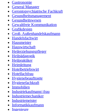
Gastronomie
General Manager
Gerontopsychiatrische Fachkraft
Gesundheitsmanagement
Gesundheitswesen
Gewaltfreie Kommunikation
Grafikdesign
Groß- Außenhandelskaufmann
Handelsfachwirt
Hausmeister
Hauswirtschaft
Heilerziehungspfleger
Heilpädagogik
Heilpraktiker
Heimleitung
Hotelbetriebswirt
Hotelfachfrau
Hygienebeauftragte
Hygienefachkraft
Immobilien
Industriekaufmann/-frau
Industriemechaniker
Industriemeister
Informatikkaufmann
Ingenieure