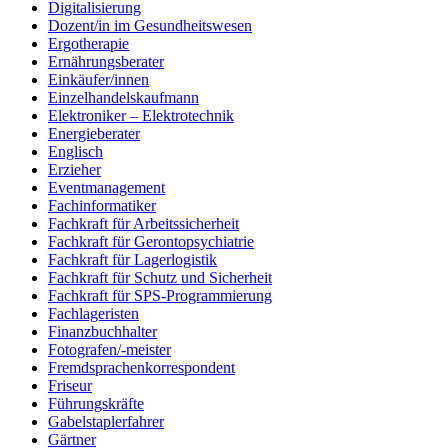
Digitalisierung
Dozent/in im Gesundheitswesen
Ergotherapie
Ernährungsberater
Einkäufer/innen
Einzelhandelskaufmann
Elektroniker – Elektrotechnik
Energieberater
Englisch
Erzieher
Eventmanagement
Fachinformatiker
Fachkraft für Arbeitssicherheit
Fachkraft für Gerontopsychiatrie
Fachkraft für Lagerlogistik
Fachkraft für Schutz und Sicherheit
Fachkraft für SPS-Programmierung
Fachlageristen
Finanzbuchhalter
Fotografen/-meister
Fremdsprachenkorrespondent
Friseur
Führungskräfte
Gabelstaplerfahrer
Gärtner