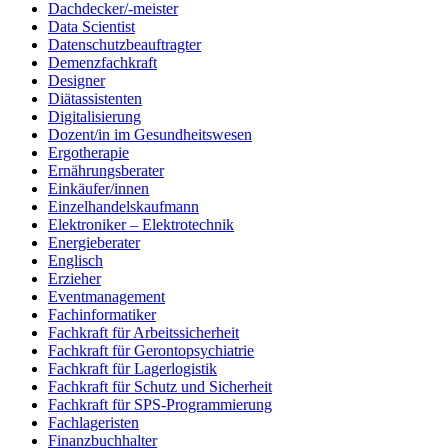
Dachdecker/-meister
Data Scientist
Datenschutzbeauftragter
Demenzfachkraft
Designer
Diätassistenten
Digitalisierung
Dozent/in im Gesundheitswesen
Ergotherapie
Ernährungsberater
Einkäufer/innen
Einzelhandelskaufmann
Elektroniker – Elektrotechnik
Energieberater
Englisch
Erzieher
Eventmanagement
Fachinformatiker
Fachkraft für Arbeitssicherheit
Fachkraft für Gerontopsychiatrie
Fachkraft für Lagerlogistik
Fachkraft für Schutz und Sicherheit
Fachkraft für SPS-Programmierung
Fachlageristen
Finanzbuchhalter