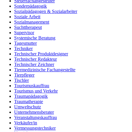
Steuerfachangestellter
Sonderpädagogik
Sozialpädagogen & Sozialarbeiter
Soziale Arbeit
Sozialmanagement
Suchttherapeut
Supervisor
Systemische Beratung
Tagesmutter
Techniker
Technischer Produktdesigner
Technischer Redakteur
Technischer Zeichner
Tiermedizinische Fachangestellte
Tierpfleger
Tischler
Tourismuskauffrau
Tourismus und Verkehr
Traumapädagogik
Traumatherapie
Umweltschutz
Unternehmensberater
Veranstaltungskauffrau
Verkäufer/in
Vermessungstechniker