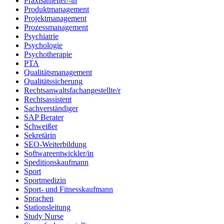
Praxisanleiter/-in
Produktmanagement
Projektmanagement
Prozessmanagement
Psychiatrie
Psychologie
Psychotherapie
PTA
Qualitätsmanagement
Qualitätssicherung
Rechtsanwaltsfachangestellte/r
Rechtsassistent
Sachverständiger
SAP Berater
Schweißer
Sekretärin
SEO-Weiterbildung
Softwareentwickler/in
Speditionskaufmann
Sport
Sportmedizin
Sport- und Fitnesskaufmann
Sprachen
Stationsleitung
Study Nurse