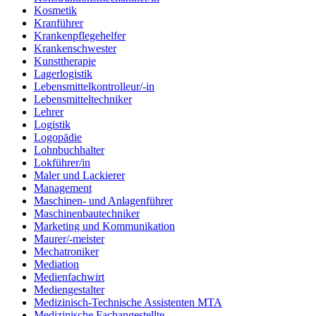
Kosmetik
Kranführer
Krankenpflegehelfer
Krankenschwester
Kunsttherapie
Lagerlogistik
Lebensmittelkontrolleur/-in
Lebensmitteltechniker
Lehrer
Logistik
Logopädie
Lohnbuchhalter
Lokführer/in
Maler und Lackierer
Management
Maschinen- und Anlagenführer
Maschinenbautechniker
Marketing und Kommunikation
Maurer/-meister
Mechatroniker
Mediation
Medienfachwirt
Mediengestalter
Medizinisch-Technische Assistenten MTA
Medizinische Fachangestellte