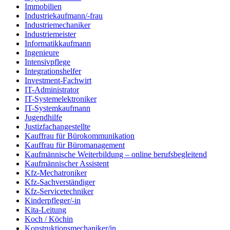
Immobilien
Industriekaufmann/-frau
Industriemechaniker
Industriemeister
Informatikkaufmann
Ingenieure
Intensivpflege
Integrationshelfer
Investment-Fachwirt
IT-Administrator
IT-Systemelektroniker
IT-Systemkaufmann
Jugendhilfe
Justizfachangestellte
Kauffrau für Bürokommunikation
Kauffrau für Büromanagement
Kaufmännische Weiterbildung – online berufsbegleitend
Kaufmännischer Assistent
Kfz-Mechatroniker
Kfz-Sachverständiger
Kfz-Servicetechniker
Kinderpfleger/-in
Kita-Leitung
Koch / Köchin
Konstruktionsmechaniker/in