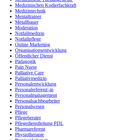
Medizinischen Kodierfachkraft
Medizintechnik
Mentaltrainer
Metallbauer
Moderation
Notfallmedizin
Notfallpflege
Online Marketing
Organisationsentwicklung
Öffentlicher Dienst
Pädagogik
Pain Nurse
Palliative Care
Palliativmedizin
Personalentwicklung
Personalreferent/-in
Personalmanagement
Personalsachbearbeiter
Personalwesen
Pflege
Pflegeberater
Pflegedienstleitung PDL
Pharmareferent
Physiotherapie