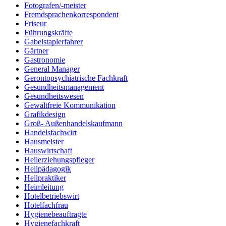
Fotografen/-meister
Fremdsprachenkorrespondent
Friseur
Führungskräfte
Gabelstaplerfahrer
Gärtner
Gastronomie
General Manager
Gerontopsychiatrische Fachkraft
Gesundheitsmanagement
Gesundheitswesen
Gewaltfreie Kommunikation
Grafikdesign
Groß- Außenhandelskaufmann
Handelsfachwirt
Hausmeister
Hauswirtschaft
Heilerziehungspfleger
Heilpädagogik
Heilpraktiker
Heimleitung
Hotelbetriebswirt
Hotelfachfrau
Hygienebeauftragte
Hygienefachkraft