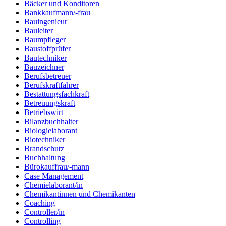
Bäcker und Konditoren
Bankkaufmann/-frau
Bauingenieur
Bauleiter
Baumpfleger
Baustoffprüfer
Bautechniker
Bauzeichner
Berufsbetreuer
Berufskraftfahrer
Bestattungsfachkraft
Betreuungskraft
Betriebswirt
Bilanzbuchhalter
Biologielaborant
Biotechniker
Brandschutz
Buchhaltung
Bürokauffrau/-mann
Case Management
Chemielaborant/in
Chemikantinnen und Chemikanten
Coaching
Controller/in
Controlling