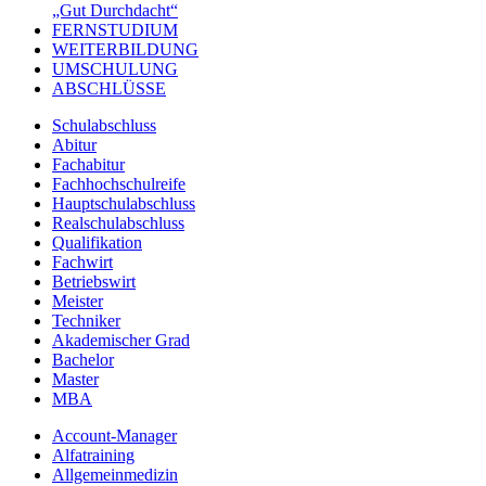
„Gut Durchdacht“
FERNSTUDIUM
WEITERBILDUNG
UMSCHULUNG
ABSCHLÜSSE
Schulabschluss
Abitur
Fachabitur
Fachhochschulreife
Hauptschulabschluss
Realschulabschluss
Qualifikation
Fachwirt
Betriebswirt
Meister
Techniker
Akademischer Grad
Bachelor
Master
MBA
Account-Manager
Alfatraining
Allgemeinmedizin