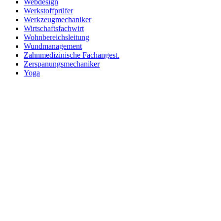
Webdesign
Werkstoffprüfer
Werkzeugmechaniker
Wirtschaftsfachwirt
Wohnbereichsleitung
Wundmanagement
Zahnmedizinische Fachangest.
Zerspanungsmechaniker
Yoga