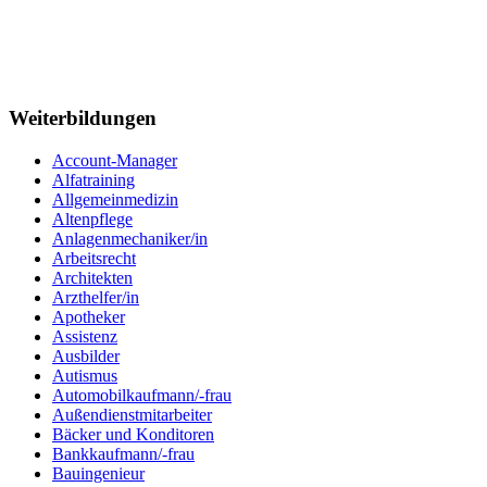
Weiterbildungen
Account-Manager
Alfatraining
Allgemeinmedizin
Altenpflege
Anlagenmechaniker/in
Arbeitsrecht
Architekten
Arzthelfer/in
Apotheker
Assistenz
Ausbilder
Autismus
Automobilkaufmann/-frau
Außendienstmitarbeiter
Bäcker und Konditoren
Bankkaufmann/-frau
Bauingenieur