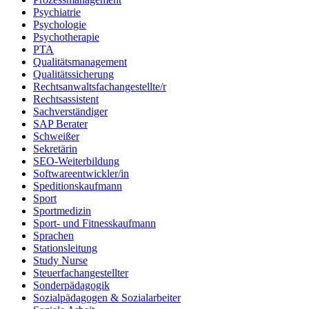
Psychiatrie
Psychologie
Psychotherapie
PTA
Qualitätsmanagement
Qualitätssicherung
Rechtsanwaltsfachangestellte/r
Rechtsassistent
Sachverständiger
SAP Berater
Schweißer
Sekretärin
SEO-Weiterbildung
Softwareentwickler/in
Speditionskaufmann
Sport
Sportmedizin
Sport- und Fitnesskaufmann
Sprachen
Stationsleitung
Study Nurse
Steuerfachangestellter
Sonderpädagogik
Sozialpädagogen & Sozialarbeiter