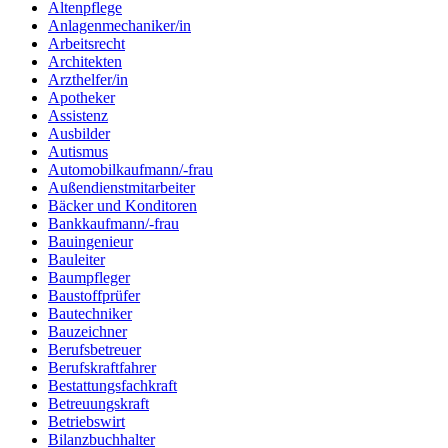
Altenpflege
Anlagenmechaniker/in
Arbeitsrecht
Architekten
Arzthelfer/in
Apotheker
Assistenz
Ausbilder
Autismus
Automobilkaufmann/-frau
Außendienstmitarbeiter
Bäcker und Konditoren
Bankkaufmann/-frau
Bauingenieur
Bauleiter
Baumpfleger
Baustoffprüfer
Bautechniker
Bauzeichner
Berufsbetreuer
Berufskraftfahrer
Bestattungsfachkraft
Betreuungskraft
Betriebswirt
Bilanzbuchhalter