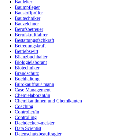
Bauleiter
Baumpfleger
Baustoffprüfer
Bautechniker
Bauzeichner
Berufsbetreuer
Berufskraftfahrer
Bestattungsfachkraft
Betreuungskraft
Betriebswirt
Bilanzbuchhalter
Biologielaborant
Biotechniker
Brandschutz
Buchhaltung
Bürokauffrau/-mann
Case Management
Chemielaborant/in
Chemikantinnen und Chemikanten
Coaching
Controller/in
Controlling
Dachdecker/-meister
Data Scientist
Datenschutzbeauftragter