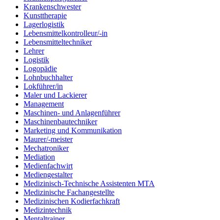
Krankenschwester
Kunsttherapie
Lagerlogistik
Lebensmittelkontrolleur/-in
Lebensmitteltechniker
Lehrer
Logistik
Logopädie
Lohnbuchhalter
Lokführer/in
Maler und Lackierer
Management
Maschinen- und Anlagenführer
Maschinenbautechniker
Marketing und Kommunikation
Maurer/-meister
Mechatroniker
Mediation
Medienfachwirt
Mediengestalter
Medizinisch-Technische Assistenten MTA
Medizinische Fachangestellte
Medizinischen Kodierfachkraft
Medizintechnik
Mentaltrainer