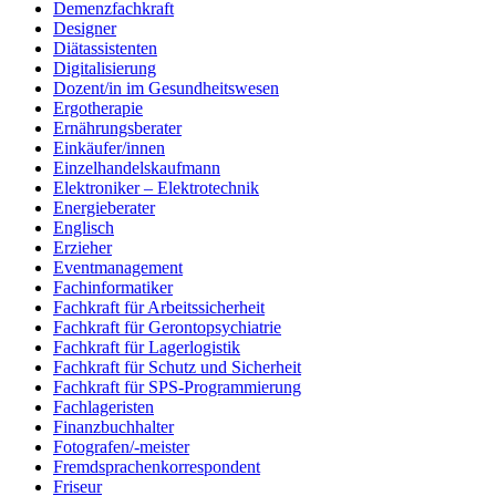
Demenzfachkraft
Designer
Diätassistenten
Digitalisierung
Dozent/in im Gesundheitswesen
Ergotherapie
Ernährungsberater
Einkäufer/innen
Einzelhandelskaufmann
Elektroniker – Elektrotechnik
Energieberater
Englisch
Erzieher
Eventmanagement
Fachinformatiker
Fachkraft für Arbeitssicherheit
Fachkraft für Gerontopsychiatrie
Fachkraft für Lagerlogistik
Fachkraft für Schutz und Sicherheit
Fachkraft für SPS-Programmierung
Fachlageristen
Finanzbuchhalter
Fotografen/-meister
Fremdsprachenkorrespondent
Friseur