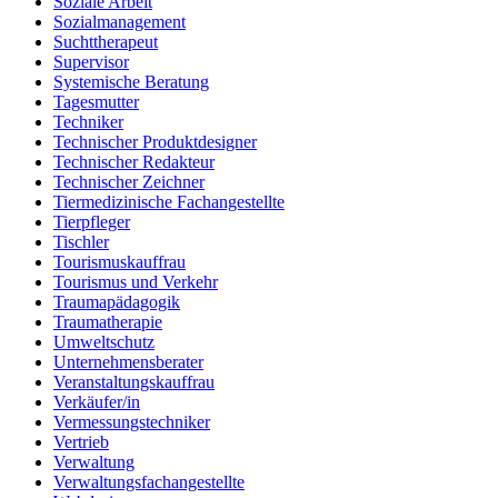
Soziale Arbeit
Sozialmanagement
Suchttherapeut
Supervisor
Systemische Beratung
Tagesmutter
Techniker
Technischer Produktdesigner
Technischer Redakteur
Technischer Zeichner
Tiermedizinische Fachangestellte
Tierpfleger
Tischler
Tourismuskauffrau
Tourismus und Verkehr
Traumapädagogik
Traumatherapie
Umweltschutz
Unternehmensberater
Veranstaltungskauffrau
Verkäufer/in
Vermessungstechniker
Vertrieb
Verwaltung
Verwaltungsfachangestellte