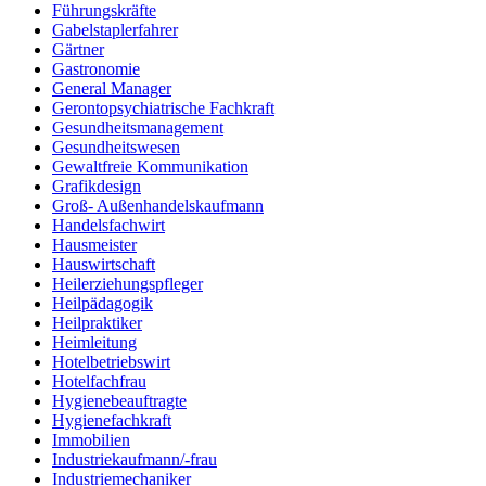
Führungskräfte
Gabelstaplerfahrer
Gärtner
Gastronomie
General Manager
Gerontopsychiatrische Fachkraft
Gesundheitsmanagement
Gesundheitswesen
Gewaltfreie Kommunikation
Grafikdesign
Groß- Außenhandelskaufmann
Handelsfachwirt
Hausmeister
Hauswirtschaft
Heilerziehungspfleger
Heilpädagogik
Heilpraktiker
Heimleitung
Hotelbetriebswirt
Hotelfachfrau
Hygienebeauftragte
Hygienefachkraft
Immobilien
Industriekaufmann/-frau
Industriemechaniker