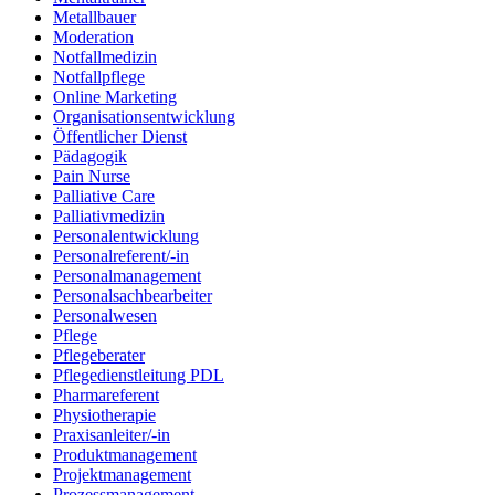
Metallbauer
Moderation
Notfallmedizin
Notfallpflege
Online Marketing
Organisationsentwicklung
Öffentlicher Dienst
Pädagogik
Pain Nurse
Palliative Care
Palliativmedizin
Personalentwicklung
Personalreferent/-in
Personalmanagement
Personalsachbearbeiter
Personalwesen
Pflege
Pflegeberater
Pflegedienstleitung PDL
Pharmareferent
Physiotherapie
Praxisanleiter/-in
Produktmanagement
Projektmanagement
Prozessmanagement