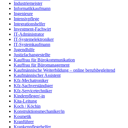
Industriemeister
Informatikkaufmann
Ingenieure
Intensivpflege
Integrationshelfer
Investment-Fachwirt
IT-Administrator
IT-Systemelektroniker
IT-Systemkaufmann
Jugendhilfe
Justizfachangestellte
Kauffrau für Bürokommunikation
Kauffrau für Büromanagement
Kaufmännische Weiterbildung – online berufsbegleitend
Kaufmännischer Assistent
Kfz-Mechatroniker
Kfz-Sachverständiger
Kfz-Servicetechniker
Kinderpfleger/-in
Kita-Leitung
Koch / Köchin
Konstruktionsmechaniker/in
Kosmetik
Kranführer
Krankenpflegehelfer