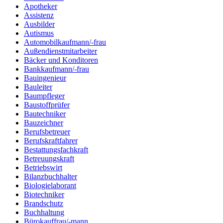
Apotheker
Assistenz
Ausbilder
Autismus
Automobilkaufmann/-frau
Außendienstmitarbeiter
Bäcker und Konditoren
Bankkaufmann/-frau
Bauingenieur
Bauleiter
Baumpfleger
Baustoffprüfer
Bautechniker
Bauzeichner
Berufsbetreuer
Berufskraftfahrer
Bestattungsfachkraft
Betreuungskraft
Betriebswirt
Bilanzbuchhalter
Biologielaborant
Biotechniker
Brandschutz
Buchhaltung
Bürokauffrau/-mann