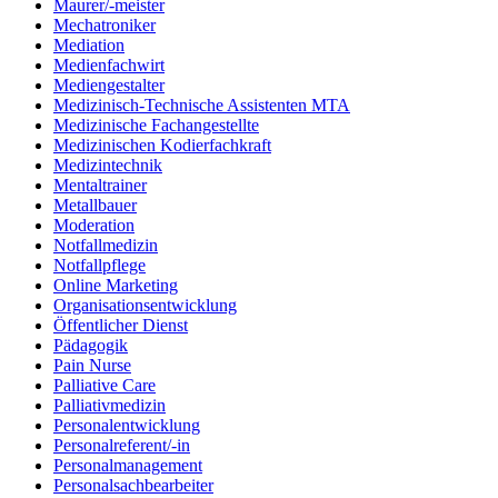
Maurer/-meister
Mechatroniker
Mediation
Medienfachwirt
Mediengestalter
Medizinisch-Technische Assistenten MTA
Medizinische Fachangestellte
Medizinischen Kodierfachkraft
Medizintechnik
Mentaltrainer
Metallbauer
Moderation
Notfallmedizin
Notfallpflege
Online Marketing
Organisationsentwicklung
Öffentlicher Dienst
Pädagogik
Pain Nurse
Palliative Care
Palliativmedizin
Personalentwicklung
Personalreferent/-in
Personalmanagement
Personalsachbearbeiter