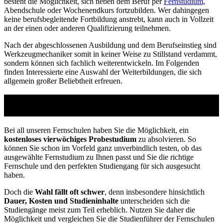
besteht die Möglichkeit, sich neben dem Beruf per
Fernstudium
,
Abendschule oder Wochenendkurs fortzubilden. Wer dahingegen
keine berufsbegleitende Fortbildung anstrebt, kann auch in Vollzeit
an der einen oder anderen Qualifizierung teilnehmen.
Nach der abgeschlossenen Ausbildung und dem Berufseinstieg sind
Werkzeugmechaniker somit in keiner Weise zu Stillstand verdammt,
sondern können sich fachlich weiterentwickeln. Im Folgenden
finden Interessierte eine Auswahl der Weiterbildungen, die sich
allgemein großer Beliebtheit erfreuen.
Studienführer Weiterbildung - bis zu 100%
gefördert vom Arbeitsamt
Bei all unseren Fernschulen haben Sie die Möglichkeit, ein
kostenloses vierwöchiges Probestudium
zu absolvieren. So
können Sie schon im Vorfeld ganz unverbindlich testen, ob das
ausgewählte Fernstudium zu Ihnen passt und Sie die richtige
Fernschule und den perfekten Studiengang für sich ausgesucht
haben.
Doch die
Wahl fällt oft schwer
, denn insbesondere hinsichtlich
Dauer, Kosten und Studieninhalte
unterscheiden sich die
Studiengänge meist zum Teil erheblich. Nutzen Sie daher die
Möglichkeit und vergleichen Sie die Studienführer der Fernschulen