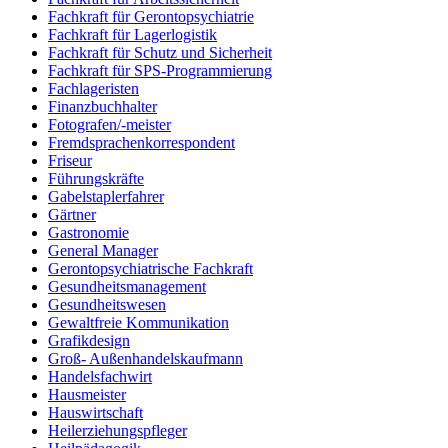
Fachkraft für Gerontopsychiatrie
Fachkraft für Lagerlogistik
Fachkraft für Schutz und Sicherheit
Fachkraft für SPS-Programmierung
Fachlageristen
Finanzbuchhalter
Fotografen/-meister
Fremdsprachenkorrespondent
Friseur
Führungskräfte
Gabelstaplerfahrer
Gärtner
Gastronomie
General Manager
Gerontopsychiatrische Fachkraft
Gesundheitsmanagement
Gesundheitswesen
Gewaltfreie Kommunikation
Grafikdesign
Groß- Außenhandelskaufmann
Handelsfachwirt
Hausmeister
Hauswirtschaft
Heilerziehungspfleger