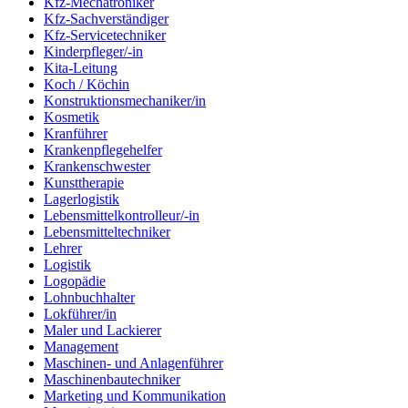
Kfz-Mechatroniker
Kfz-Sachverständiger
Kfz-Servicetechniker
Kinderpfleger/-in
Kita-Leitung
Koch / Köchin
Konstruktionsmechaniker/in
Kosmetik
Kranführer
Krankenpflegehelfer
Krankenschwester
Kunsttherapie
Lagerlogistik
Lebensmittelkontrolleur/-in
Lebensmitteltechniker
Lehrer
Logistik
Logopädie
Lohnbuchhalter
Lokführer/in
Maler und Lackierer
Management
Maschinen- und Anlagenführer
Maschinenbautechniker
Marketing und Kommunikation