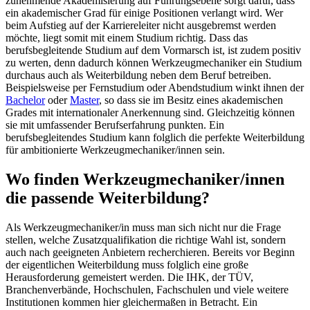
zunehmende Akademisierung auf Führungsebene sorgt dafür, dass
ein akademischer Grad für einige Positionen verlangt wird. Wer
beim Aufstieg auf der Karriereleiter nicht ausgebremst werden
möchte, liegt somit mit einem Studium richtig. Dass das
berufsbegleitende Studium auf dem Vormarsch ist, ist zudem positiv
zu werten, denn dadurch können Werkzeugmechaniker ein Studium
durchaus auch als Weiterbildung neben dem Beruf betreiben.
Beispielsweise per Fernstudium oder Abendstudium winkt ihnen der
Bachelor
oder
Master
, so dass sie im Besitz eines akademischen
Grades mit internationaler Anerkennung sind. Gleichzeitig können
sie mit umfassender Berufserfahrung punkten. Ein
berufsbegleitendes Studium kann folglich die perfekte Weiterbildung
für ambitionierte Werkzeugmechaniker/innen sein.
Wo finden Werkzeugmechaniker/innen
die passende Weiterbildung?
Als Werkzeugmechaniker/in muss man sich nicht nur die Frage
stellen, welche Zusatzqualifikation die richtige Wahl ist, sondern
auch nach geeigneten Anbietern recherchieren. Bereits vor Beginn
der eigentlichen Weiterbildung muss folglich eine große
Herausforderung gemeistert werden. Die IHK, der TÜV,
Branchenverbände, Hochschulen, Fachschulen und viele weitere
Institutionen kommen hier gleichermaßen in Betracht. Ein