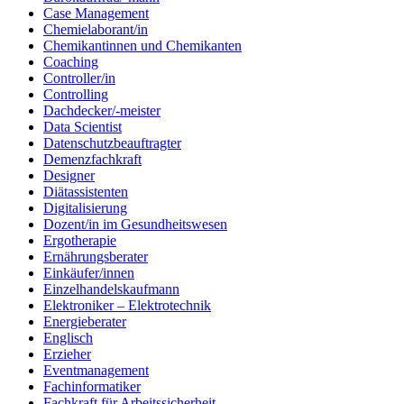
Case Management
Chemielaborant/in
Chemikantinnen und Chemikanten
Coaching
Controller/in
Controlling
Dachdecker/-meister
Data Scientist
Datenschutzbeauftragter
Demenzfachkraft
Designer
Diätassistenten
Digitalisierung
Dozent/in im Gesundheitswesen
Ergotherapie
Ernährungsberater
Einkäufer/innen
Einzelhandelskaufmann
Elektroniker – Elektrotechnik
Energieberater
Englisch
Erzieher
Eventmanagement
Fachinformatiker
Fachkraft für Arbeitssicherheit