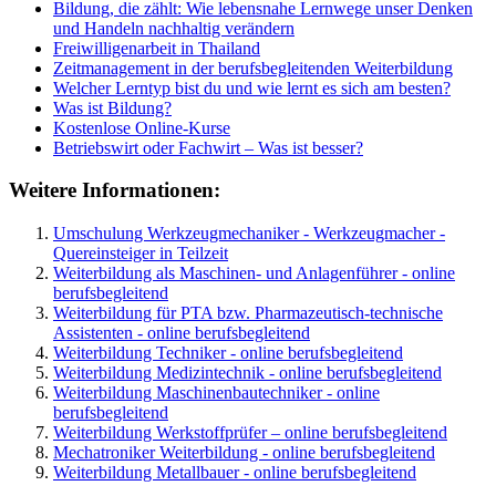
Bildung, die zählt: Wie lebensnahe Lernwege unser Denken
und Handeln nachhaltig verändern
Freiwilligenarbeit in Thailand
Zeitmanagement in der berufsbegleitenden Weiterbildung
Welcher Lerntyp bist du und wie lernt es sich am besten?
Was ist Bildung?
Kostenlose Online-Kurse
Betriebswirt oder Fachwirt – Was ist besser?
Weitere Informationen:
Umschulung Werkzeugmechaniker - Werkzeugmacher -
Quereinsteiger in Teilzeit
Weiterbildung als Maschinen- und Anlagenführer - online
berufsbegleitend
Weiterbildung für PTA bzw. Pharmazeutisch-technische
Assistenten - online berufsbegleitend
Weiterbildung Techniker - online berufsbegleitend
Weiterbildung Medizintechnik - online berufsbegleitend
Weiterbildung Maschinenbautechniker - online
berufsbegleitend
Weiterbildung Werkstoffprüfer – online berufsbegleitend
Mechatroniker Weiterbildung - online berufsbegleitend
Weiterbildung Metallbauer - online berufsbegleitend