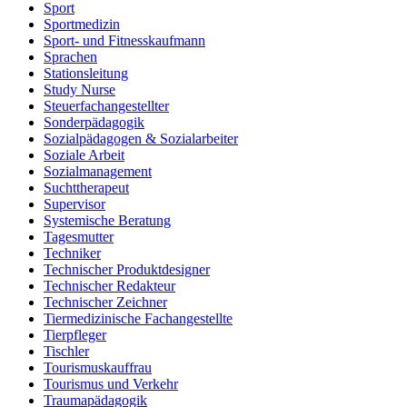
Sport
Sportmedizin
Sport- und Fitnesskaufmann
Sprachen
Stationsleitung
Study Nurse
Steuerfachangestellter
Sonderpädagogik
Sozialpädagogen & Sozialarbeiter
Soziale Arbeit
Sozialmanagement
Suchttherapeut
Supervisor
Systemische Beratung
Tagesmutter
Techniker
Technischer Produktdesigner
Technischer Redakteur
Technischer Zeichner
Tiermedizinische Fachangestellte
Tierpfleger
Tischler
Tourismuskauffrau
Tourismus und Verkehr
Traumapädagogik