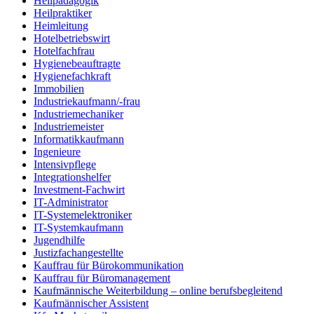
Heilpädagogik
Heilpraktiker
Heimleitung
Hotelbetriebswirt
Hotelfachfrau
Hygienebeauftragte
Hygienefachkraft
Immobilien
Industriekaufmann/-frau
Industriemechaniker
Industriemeister
Informatikkaufmann
Ingenieure
Intensivpflege
Integrationshelfer
Investment-Fachwirt
IT-Administrator
IT-Systemelektroniker
IT-Systemkaufmann
Jugendhilfe
Justizfachangestellte
Kauffrau für Bürokommunikation
Kauffrau für Büromanagement
Kaufmännische Weiterbildung – online berufsbegleitend
Kaufmännischer Assistent