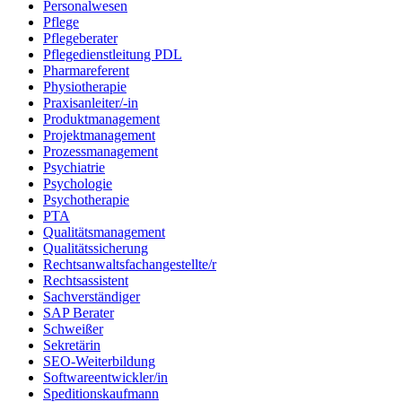
Personalwesen
Pflege
Pflegeberater
Pflegedienstleitung PDL
Pharmareferent
Physiotherapie
Praxisanleiter/-in
Produktmanagement
Projektmanagement
Prozessmanagement
Psychiatrie
Psychologie
Psychotherapie
PTA
Qualitätsmanagement
Qualitätssicherung
Rechtsanwaltsfachangestellte/r
Rechtsassistent
Sachverständiger
SAP Berater
Schweißer
Sekretärin
SEO-Weiterbildung
Softwareentwickler/in
Speditionskaufmann