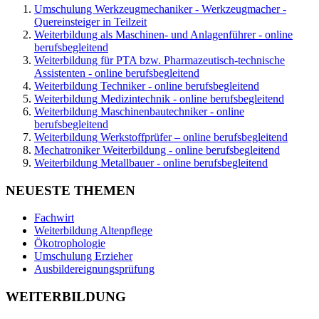
Umschulung Werkzeugmechaniker - Werkzeugmacher -
Quereinsteiger in Teilzeit
Weiterbildung als Maschinen- und Anlagenführer - online
berufsbegleitend
Weiterbildung für PTA bzw. Pharmazeutisch-technische
Assistenten - online berufsbegleitend
Weiterbildung Techniker - online berufsbegleitend
Weiterbildung Medizintechnik - online berufsbegleitend
Weiterbildung Maschinenbautechniker - online
berufsbegleitend
Weiterbildung Werkstoffprüfer – online berufsbegleitend
Mechatroniker Weiterbildung - online berufsbegleitend
Weiterbildung Metallbauer - online berufsbegleitend
NEUESTE THEMEN
Fachwirt
Weiterbildung Altenpflege
Ökotrophologie
Umschulung Erzieher
Ausbildereignungsprüfung
WEITERBILDUNG