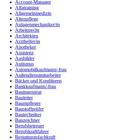
Account-Manager
Alfatraining
Allgemeinmedizin
Altenpflege
Anlagenmechaniker/in
Arbeitsrecht
Architekten
Arzthelfer/in
Apotheker
Assistenz
Ausbilder
Autismus
Automobilkaufmann/-frau
Außendienstmitarbeiter
Bäcker und Konditoren
Bankkaufmann/-frau
Bauingenieur
Bauleiter
Baumpfleger
Baustoffprüfer
Bautechniker
Bauzeichner
Berufsbetreuer
Berufskraftfahrer
Bestattungsfachkraft