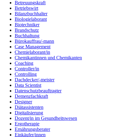
Betreuungskraft
Betriebswirt
Bilanzbuchhalter
Biologielaborant
Biotechniker
Brandschutz
Buchhaltung
Bürokauffrau/-mann
Case Management
Chemielaborant/in
Chemikantinnen und Chemikanten
Coaching
Controller/in
Controlling
Dachdecker/-meister
Data Scientist
Datenschutzbeauftragter
Demenzfachkraft
Designer
Diätassistenten
Digitalisierung
Dozent/in im Gesundheitswesen
Ergotherapie
Ernährungsberater
Einkäufer/innen