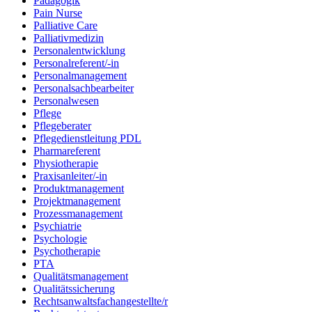
Pädagogik
Pain Nurse
Palliative Care
Palliativmedizin
Personalentwicklung
Personalreferent/-in
Personalmanagement
Personalsachbearbeiter
Personalwesen
Pflege
Pflegeberater
Pflegedienstleitung PDL
Pharmareferent
Physiotherapie
Praxisanleiter/-in
Produktmanagement
Projektmanagement
Prozessmanagement
Psychiatrie
Psychologie
Psychotherapie
PTA
Qualitätsmanagement
Qualitätssicherung
Rechtsanwaltsfachangestellte/r