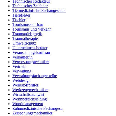
Technischer Redakteur
Technischer Zeichner
Tiermedizinische Fachangestellte
Tierpfleger
Tischler
Tourismuskauffrau
Tourismus und Verkehr
Traumapädagogik
Traumatherapie
Umweltschutz
Unternehmensberater
Veranstaltungskauffrau
Verkäufer/in
Vermessungstechniker
Vertrieb
Verwaltung
Verwaltungsfachangestellte
Webdesign
Werkstoffprüfer
Werkzeugmechaniker
Wirtschaftsfachwirt
Wohnbereichsleitung
Wundmanagement
Zahnmedizinische Fachangest.
Zerspanungsmechaniker