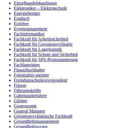
Einzelhandelskaufmann
Elektroniker – Elektrotechnik
Energieberater
Englisch
Erzieher
Eventmanagement
Fachinformatiker
Fachkraft für Arbeitssicherheit
Fachkraft für Gerontopsychiatrie
Fachkraft für Lagerlogistik
Fachkraft für Schutz und Sicherheit
Fachkraft für SPS-Programmierung
Fachlageristen
Finanzbuchhalter
Fotografen/-meister
Fremdsprachenkorrespondent
Friseur
Führungskräfte
Gabelstaplerfahrer
Gärtner
Gastronomie
General Manager
Gerontopsychiatrische Fachkraft
Gesundheitsmanagement
Gesundheitswesen