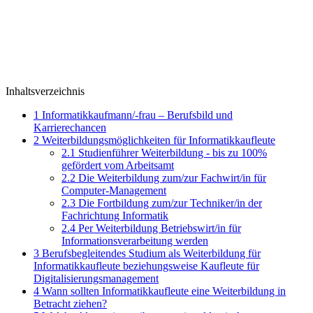
Inhaltsverzeichnis
1
Informatikkaufmann/-frau – Berufsbild und
Karrierechancen
2
Weiterbildungsmöglichkeiten für Informatikkaufleute
2.1
Studienführer Weiterbildung - bis zu 100%
gefördert vom Arbeitsamt
2.2
Die Weiterbildung zum/zur Fachwirt/in für
Computer-Management
2.3
Die Fortbildung zum/zur Techniker/in der
Fachrichtung Informatik
2.4
Per Weiterbildung Betriebswirt/in für
Informationsverarbeitung werden
3
Berufsbegleitendes Studium als Weiterbildung für
Informatikkaufleute beziehungsweise Kaufleute für
Digitalisierungsmanagement
4
Wann sollten Informatikkaufleute eine Weiterbildung in
Betracht ziehen?