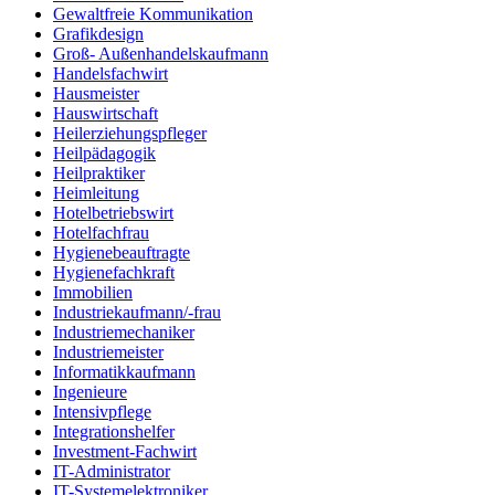
Gewaltfreie Kommunikation
Grafikdesign
Groß- Außenhandelskaufmann
Handelsfachwirt
Hausmeister
Hauswirtschaft
Heilerziehungspfleger
Heilpädagogik
Heilpraktiker
Heimleitung
Hotelbetriebswirt
Hotelfachfrau
Hygienebeauftragte
Hygienefachkraft
Immobilien
Industriekaufmann/-frau
Industriemechaniker
Industriemeister
Informatikkaufmann
Ingenieure
Intensivpflege
Integrationshelfer
Investment-Fachwirt
IT-Administrator
IT-Systemelektroniker