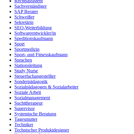
Rechtsassistent
Sachverständiger
SAP Berater
Schweißer
Sekretärin
SEO-Weiterbildung
Softwareentwickler/in
Speditionskaufmann
Sport
Sportmedizin
Sport- und Fitnesskaufmann
Sprachen
Stationsleitung
Study Nurse
Steuerfachangestellter
Sonderpädagogik
Sozialpädagogen & Sozialarbeiter
Soziale Arbeit
Sozialmanagement
Suchttherapeut
Supervisor
Systemische Beratung
Tagesmutter
Techniker
Technischer Produktdesigner