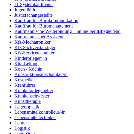
IT-Systemkaufmann
Jugendhilfe
Justizfachangestellte
Kauffrau für Bürokommunikation
Kauffrau für Büromanagement
Kaufmännische Weiterbildung – online berufsbegleitend
Kaufmännischer Assistent
Kfz-Mechatroniker
Kfz-Sachverständiger
Kfz-Servicetechniker
Kinderpfleger/-in
Kita-Leitung
Koch / Köchin
Konstruktionsmechaniker/in
Kosmetik
Kranführer
Krankenpflegehelfer
Krankenschwester
Kunsttherapie
Lagerlogistik
Lebensmittelkontrolleur/-in
Lebensmitteltechniker
Lehrer
Logistik
Logopädie