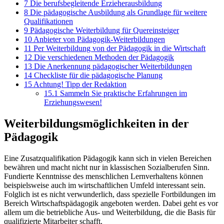
7
Die berufsbegleitende Erzieherausbildung
8
Die pädagogische Ausbildung als Grundlage für weitere
Qualifikationen
9
Pädagogische Weiterbildung für Quereinsteiger
10
Anbieter von Pädagogik-Weiterbildungen
11
Per Weiterbildung von der Pädagogik in die Wirtschaft
12
Die verschiedenen Methoden der Pädagogik
13
Die Anerkennung pädagogischer Weiterbildungen
14
Checkliste für die pädagogische Planung
15
Achtung! Tipp der Redaktion
15.1
Sammeln Sie praktische Erfahrungen im
Erziehungswesen!
Weiterbildungsmöglichkeiten in der
Pädagogik
Eine Zusatzqualifikation Pädagogik kann sich in vielen Bereichen
bewähren und macht nicht nur in klassischen Sozialberufen Sinn.
Fundierte Kenntnisse des menschlichen Lernverhaltens können
beispielsweise auch im wirtschaftlichen Umfeld interessant sein.
Folglich ist es nicht verwunderlich, dass spezielle Fortbildungen im
Bereich Wirtschaftspädagogik angeboten werden. Dabei geht es vor
allem um die betriebliche Aus- und Weiterbildung, die die Basis für
qualifizierte Mitarbeiter schafft.