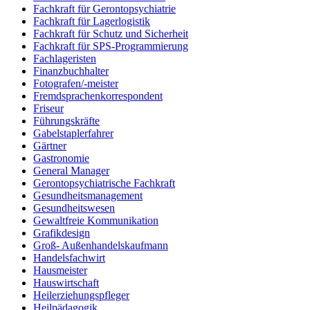
Fachkraft für Gerontopsychiatrie
Fachkraft für Lagerlogistik
Fachkraft für Schutz und Sicherheit
Fachkraft für SPS-Programmierung
Fachlageristen
Finanzbuchhalter
Fotografen/-meister
Fremdsprachenkorrespondent
Friseur
Führungskräfte
Gabelstaplerfahrer
Gärtner
Gastronomie
General Manager
Gerontopsychiatrische Fachkraft
Gesundheitsmanagement
Gesundheitswesen
Gewaltfreie Kommunikation
Grafikdesign
Groß- Außenhandelskaufmann
Handelsfachwirt
Hausmeister
Hauswirtschaft
Heilerziehungspfleger
Heilpädagogik