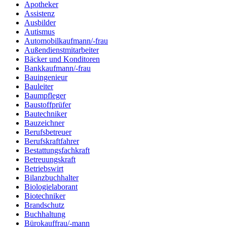
Apotheker
Assistenz
Ausbilder
Autismus
Automobilkaufmann/-frau
Außendienstmitarbeiter
Bäcker und Konditoren
Bankkaufmann/-frau
Bauingenieur
Bauleiter
Baumpfleger
Baustoffprüfer
Bautechniker
Bauzeichner
Berufsbetreuer
Berufskraftfahrer
Bestattungsfachkraft
Betreuungskraft
Betriebswirt
Bilanzbuchhalter
Biologielaborant
Biotechniker
Brandschutz
Buchhaltung
Bürokauffrau/-mann