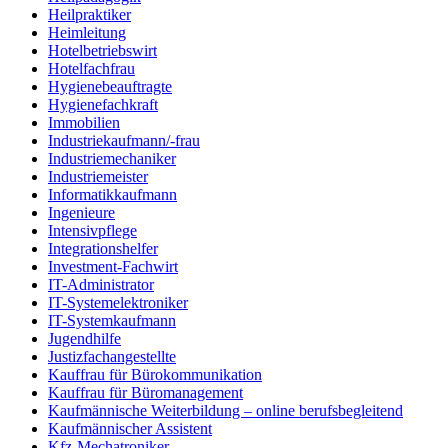
Heilpraktiker
Heimleitung
Hotelbetriebswirt
Hotelfachfrau
Hygienebeauftragte
Hygienefachkraft
Immobilien
Industriekaufmann/-frau
Industriemechaniker
Industriemeister
Informatikkaufmann
Ingenieure
Intensivpflege
Integrationshelfer
Investment-Fachwirt
IT-Administrator
IT-Systemelektroniker
IT-Systemkaufmann
Jugendhilfe
Justizfachangestellte
Kauffrau für Bürokommunikation
Kauffrau für Büromanagement
Kaufmännische Weiterbildung – online berufsbegleitend
Kaufmännischer Assistent
Kfz-Mechatroniker