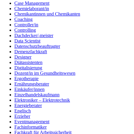
Case Management
Chemielaborant/in
Chemikantinnen und Chemikanten
Coaching
Controller/in
Controlling
Dachdecker/-meister
Data Scientist
Datenschutzbeauftragter
Demenzfachkraft
Designer
Diätassistenten
Digitalisierung
Dozent/in im Gesundheitswesen
Ergotherapie
Ernährungsberater
Einkäufer/innen
Einzelhandelskaufmann
Elektroniker – Elektrotechnik
Energieberater
Englisch
Erzieher
Eventmanagement
Fachinformatiker
Fachkraft für Arbeitssicherheit