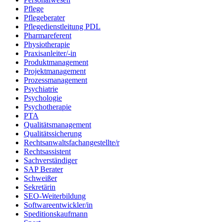
Pflege
Pflegeberater
Pflegedienstleitung PDL
Pharmareferent
Physiotherapie
Praxisanleiter/-in
Produktmanagement
Projektmanagement
Prozessmanagement
Psychiatrie
Psychologie
Psychotherapie
PTA
Qualitätsmanagement
Qualitätssicherung
Rechtsanwaltsfachangestellte/r
Rechtsassistent
Sachverständiger
SAP Berater
Schweißer
Sekretärin
SEO-Weiterbildung
Softwareentwickler/in
Speditionskaufmann