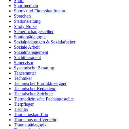
Sport
Sportmedizin
Sport- und Fitnesskaufmann
Sprachen
Stationsleitung
Study Nurse
Steuerfachangestellter
Sonderpädagogik
Sozialpädagogen & Sozialarbeiter
Soziale Arbeit
Sozialmanagement
Suchttherapeut
Supervisor
Systemische Beratung
Tagesmutter
Techniker
Technischer Produktdesigner
Technischer Redakteur
Technischer Zeichner
Tiermedizinische Fachangestellte
Tierpfleger
Tischler
Tourismuskauffrau
Tourismus und Verkehr
Traumapädagogik