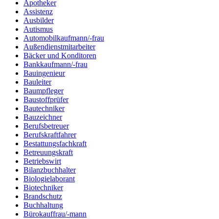
Apotheker
Assistenz
Ausbilder
Autismus
Automobilkaufmann/-frau
Außendienstmitarbeiter
Bäcker und Konditoren
Bankkaufmann/-frau
Bauingenieur
Bauleiter
Baumpfleger
Baustoffprüfer
Bautechniker
Bauzeichner
Berufsbetreuer
Berufskraftfahrer
Bestattungsfachkraft
Betreuungskraft
Betriebswirt
Bilanzbuchhalter
Biologielaborant
Biotechniker
Brandschutz
Buchhaltung
Bürokauffrau/-mann