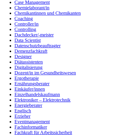
Case Management
Chemielaborant/in
Chemikantinnen und Chemikanten
Coaching
Controller/in
Controlling
Dachdecker/-meister
Data Scientist
Datenschutzbeauftragter
Demenzfachkraft
Designer
Diätassistenten
Digitalisierung
Dozent/in im Gesundheitswesen
Ergotherapie
Ernährungsberater
Einkäufer/innen
Einzelhandelskaufmann
Elektroniker – Elektrotechnik
Energieberater
Englisch
Erzieher
Eventmanagement
Fachinformatiker
Fachkraft für Arbeitssicherheit