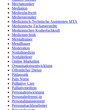
Mechatroniker
Mediation
Medienfachwirt
Mediengestalter
Medizinisch-Technische Assistenten MTA
Medizinische Fachangestellte
Medizinischen Kodierfachkraft
Medizintechnik
Mentaltrainer
Metallbauer
Moderation
Notfallmedizin
Notfallpflege
Online Marketing
Organisationsentwicklung
Öffentlicher Dienst
Pädagogik
Pain Nurse
Palliative Care
Palliativmedizin
Personalentwicklung
Personalreferent/-in
Personalmanagement
Personalsachbearbeiter
Personalwesen