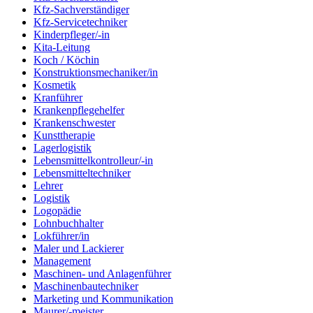
Kfz-Sachverständiger
Kfz-Servicetechniker
Kinderpfleger/-in
Kita-Leitung
Koch / Köchin
Konstruktionsmechaniker/in
Kosmetik
Kranführer
Krankenpflegehelfer
Krankenschwester
Kunsttherapie
Lagerlogistik
Lebensmittelkontrolleur/-in
Lebensmitteltechniker
Lehrer
Logistik
Logopädie
Lohnbuchhalter
Lokführer/in
Maler und Lackierer
Management
Maschinen- und Anlagenführer
Maschinenbautechniker
Marketing und Kommunikation
Maurer/-meister