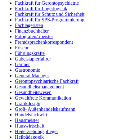
Fachkraft für Gerontopsychiatrie
Fachkraft für Lagerlogistik
Fachkraft für Schutz und Sicherheit
Fachkraft für SPS-Programmierung
Fachlageristen
Finanzbuchhalter
Fotografen/-meister
Fremdsprachenkorrespondent
Friseur
Führungskräfte
Gabelstaplerfahrer
Gärtner
Gastronomie
General Manager
Gerontopsychiatrische Fachkraft
Gesundheitsmanagement
Gesundheitswesen
Gewaltfreie Kommunikation
Grafikdesign
Groß- Außenhandelskaufmann
Handelsfachwirt
Hausmeister
Hauswirtschaft
Heilerziehungspfleger
Heilpädagogik