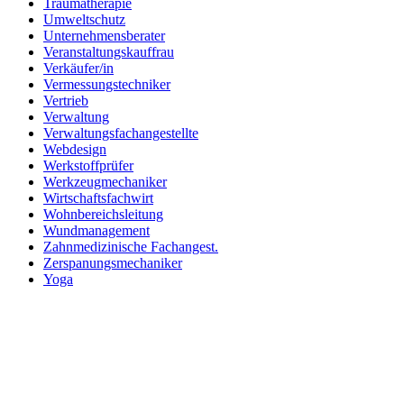
Traumatherapie
Umweltschutz
Unternehmensberater
Veranstaltungskauffrau
Verkäufer/in
Vermessungstechniker
Vertrieb
Verwaltung
Verwaltungsfachangestellte
Webdesign
Werkstoffprüfer
Werkzeugmechaniker
Wirtschaftsfachwirt
Wohnbereichsleitung
Wundmanagement
Zahnmedizinische Fachangest.
Zerspanungsmechaniker
Yoga