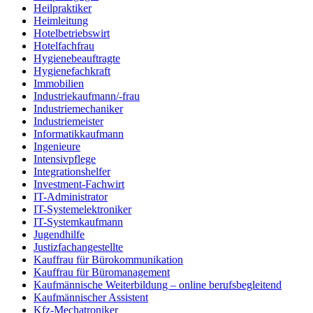
Heilpraktiker
Heimleitung
Hotelbetriebswirt
Hotelfachfrau
Hygienebeauftragte
Hygienefachkraft
Immobilien
Industriekaufmann/-frau
Industriemechaniker
Industriemeister
Informatikkaufmann
Ingenieure
Intensivpflege
Integrationshelfer
Investment-Fachwirt
IT-Administrator
IT-Systemelektroniker
IT-Systemkaufmann
Jugendhilfe
Justizfachangestellte
Kauffrau für Bürokommunikation
Kauffrau für Büromanagement
Kaufmännische Weiterbildung – online berufsbegleitend
Kaufmännischer Assistent
Kfz-Mechatroniker