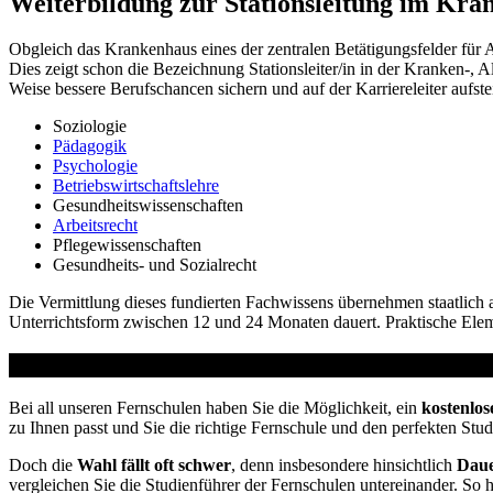
Weiterbildung zur Stationsleitung im Kra
Obgleich das Krankenhaus eines der zentralen Betätigungsfelder für 
Dies zeigt schon die Bezeichnung Stationsleiter/in in der Kranken-,
Weise bessere Berufschancen sichern und auf der Karriereleiter aufst
Soziologie
Pädagogik
Psychologie
Betriebswirtschaftslehre
Gesundheitswissenschaften
Arbeitsrecht
Pflegewissenschaften
Gesundheits- und Sozialrecht
Die Vermittlung dieses fundierten Fachwissens übernehmen staatlich
Unterrichtsform zwischen 12 und 24 Monaten dauert. Praktische Element
Studienführer Weiterbildung - bis zu 100% geförder
Bei all unseren Fernschulen haben Sie die Möglichkeit, ein
kostenlos
zu Ihnen passt und Sie die richtige Fernschule und den perfekten Stu
Doch die
Wahl fällt oft schwer
, denn insbesondere hinsichtlich
Daue
vergleichen Sie die Studienführer der Fernschulen untereinander. So 