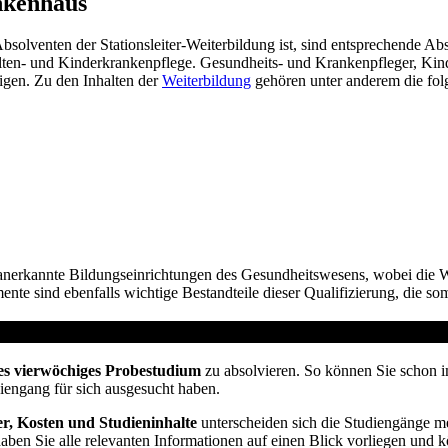
nkenhaus
Absolventen der Stationsleiter-Weiterbildung ist, sind entsprechende A
 Alten- und Kinderkrankenpflege. Gesundheits- und Krankenpfleger, Kin
eigen. Zu den Inhalten der
Weiterbildung
gehören unter anderem die fo
 anerkannte Bildungseinrichtungen des Gesundheitswesens, wobei die We
e sind ebenfalls wichtige Bestandteile dieser Qualifizierung, die somit
t vom Arbeitsamt
es vierwöchiges Probestudium
zu absolvieren. So können Sie schon i
diengang für sich ausgesucht haben.
r, Kosten und Studieninhalte
unterscheiden sich die Studiengänge me
haben Sie alle relevanten Informationen auf einen Blick vorliegen und 