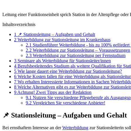
Leitung einer Funktionseinheit sprich Station in der Altenpflege oder
Inhaltsverzeichnis
1
📌 Stationsleitung – Aufgaben und Gehalt
2
Weiterbildung zur Stationsleitung im Krankenhaus
2.1
Studienführer Weiterbildung - bis zu 100% gefördert
2.2
Weiterbildung zur Stationsleitung – Voraussetzungen
2.3
Weiterbildung zur Stationsleitung per Fernstudium
3
Seminare als Weiterbildung für Stationsleiter/innen
4
Berufsbegleitendes Studium als weitere Qualifikation für Stati
5
Wie lange dauert eine Weiterbildung zur Stationsleitung?
6
Welche Kosten fallen für eine Weiterbildung als Stationsleitu
7
Wo erhalten Interessierte Informationen in Sachen Weiterbild
8
Welche Alternativen gibt es zur Weiterbildung zur Stationslei
9
Achtung! Zwei Tipps aus der Redaktion
9.1
Nutzen Sie verschiedene Pflegeberufe als Ausgangspu
9.2
Vergleichen Sie verschiedene Anbieter!
📌 Stationsleitung – Aufgaben und Gehalt
Bei ernsthaftem Interesse an der
Weiterbildung
zur Stationsleiterin s