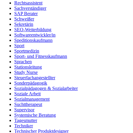
Rechtsassistent
Sachverständiger
SAP Berater
Schweißer
Sekretärin
SEO-Weiterbildung
Softwareentwickler/in
Speditionskaufmann
Sport
Sportmedizin
Sport- und Fitnesskaufmann
Sprachen
Stationsleitung
Study Nurse
Steuerfachangestellter
Sonderpädagogik
Sozialpädagogen & Sozialarbeiter
Soziale Arbeit
Sozialmanagement
Suchttherapeut
Supervisor
Systemische Beratung
Tagesmutter
Techniker
Technischer Produktdesigner