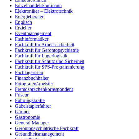
Einzelhandelskaufmann
Elektroniker – Elektrotechnik
Energieberater
Englisch
Erzieher
Eventmanagement
Fachinformatiker
Fachkraft für Arbeitssicherheit
Fachkraft für Gerontopsychiatrie
Fachkraft für Lagerlogistik
Fachkraft für Schutz und Sicherheit
Fachkraft für SPS-Programmierung
Fachlageristen
Finanzbuchhalter
Fotografen/-meister
Fremdsprachenkorrespondent
Friseur
Führungskräfte
Gabelstaplerfahrer
Gärtner
Gastronomie
General Manager
Gerontopsychiatrische Fachkraft
Gesundheitsmanagement