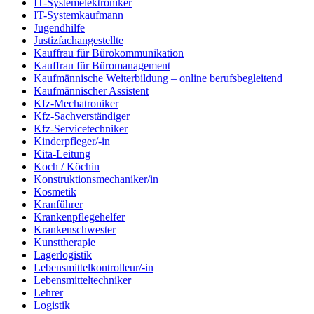
IT-Systemelektroniker
IT-Systemkaufmann
Jugendhilfe
Justizfachangestellte
Kauffrau für Bürokommunikation
Kauffrau für Büromanagement
Kaufmännische Weiterbildung – online berufsbegleitend
Kaufmännischer Assistent
Kfz-Mechatroniker
Kfz-Sachverständiger
Kfz-Servicetechniker
Kinderpfleger/-in
Kita-Leitung
Koch / Köchin
Konstruktionsmechaniker/in
Kosmetik
Kranführer
Krankenpflegehelfer
Krankenschwester
Kunsttherapie
Lagerlogistik
Lebensmittelkontrolleur/-in
Lebensmitteltechniker
Lehrer
Logistik