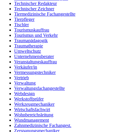
Technischer Redakteur
Technischer Zeichner
Tiermedizinische Fachangestellte
Tierpfleger
Tischler
Tourismuskauffrau
Tourismus und Verkehr
Traumapädagogik
Traumatherapie
Umweltschutz
Unternehmensberater
Veranstaltungskauffrau
Verkäufer/in
Vermessungstechniker
Vertrieb
Verwaltung
Verwaltungsfachangestellte
Webdesign
Werkstoffprüfer
Werkzeugmechaniker
Wirtschaftsfachwirt
Wohnbereichsleitung
Wundmanagement
Zahnmedizinische Fachangest.
Zerspanungsmechaniker