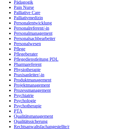
Pädagogik
Pain Nurse
Palliative Care
Palliativmedizin
Personalentwicklung
Personalreferent/-in
Personalmanagement
Personalsachbearbeiter
Personalwesen
Pflege
Pflegeberater
Pflegedienstleitung PDL
Pharmareferent
Physiotherapie
Praxisanleiter/-in
Produktmanagement
Projektmanagement
Prozessmanagement
Psychiatrie
Psychologie
Psychotherapie
PTA
Qualitätsmanagement
Qualitätssicherung
Rechtsanwaltsfachangestellte/r