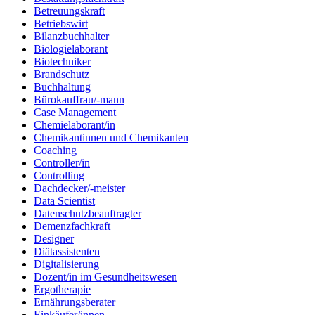
Betreuungskraft
Betriebswirt
Bilanzbuchhalter
Biologielaborant
Biotechniker
Brandschutz
Buchhaltung
Bürokauffrau/-mann
Case Management
Chemielaborant/in
Chemikantinnen und Chemikanten
Coaching
Controller/in
Controlling
Dachdecker/-meister
Data Scientist
Datenschutzbeauftragter
Demenzfachkraft
Designer
Diätassistenten
Digitalisierung
Dozent/in im Gesundheitswesen
Ergotherapie
Ernährungsberater
Einkäufer/innen