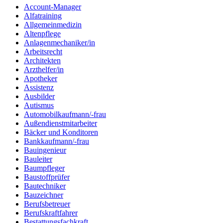
Account-Manager
Alfatraining
Allgemeinmedizin
Altenpflege
Anlagenmechaniker/in
Arbeitsrecht
Architekten
Arzthelfer/in
Apotheker
Assistenz
Ausbilder
Autismus
Automobilkaufmann/-frau
Außendienstmitarbeiter
Bäcker und Konditoren
Bankkaufmann/-frau
Bauingenieur
Bauleiter
Baumpfleger
Baustoffprüfer
Bautechniker
Bauzeichner
Berufsbetreuer
Berufskraftfahrer
Bestattungsfachkraft