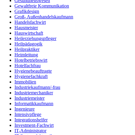
Gesundheitswesen
Gewaltfreie Kommunikation
Grafikdesign
Groß- Außenhandelskaufmann
Handelsfachwirt
Hausmeister
Hauswirtschaft
Heilerziehungspfleger
Heilpädagogik
Heilpraktiker
Heimleitung
Hotelbetriebswirt
Hotelfachfrau
Hygienebeauftragte
Hygienefachkraft
Immobilien
Industriekaufmann/-frau
Industriemechaniker
Industriemeister
Informatikkaufmann
Ingenieure
Intensivpflege
Integrationshelfer
Investment-Fachwirt
IT-Administrator