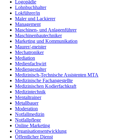
Logopädie
Lohnbuchhalter
Lokführer/in
Maler und Lackierer
Management
Maschinen- und Anlagenführer
Maschinenbautechniker
Marketing und Kommunikation
Maurer/-meister
Mechatroniker
Mediation
Medienfachwirt
Mediengestalter
Medizinisch-Technische Assistenten MTA
Medizinische Fachangestellte
Medizinischen Kodierfachkraft
Medizintechnik
Mentaltrainer
Metallbauer
Moderation
Notfallmedizin
Notfallpflege
Online Marketing
Organisationsentwicklung
Öffentlicher Dienst