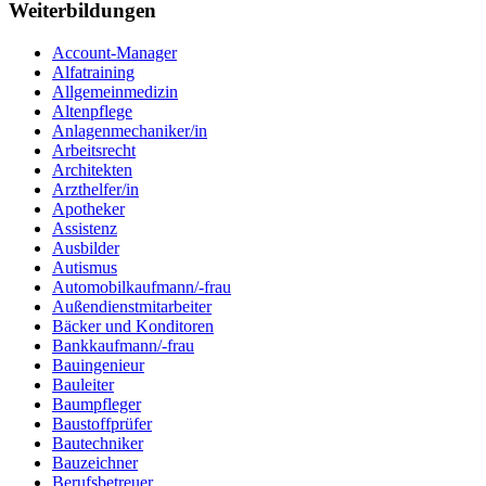
Weiterbildungen
Account-Manager
Alfatraining
Allgemeinmedizin
Altenpflege
Anlagenmechaniker/in
Arbeitsrecht
Architekten
Arzthelfer/in
Apotheker
Assistenz
Ausbilder
Autismus
Automobilkaufmann/-frau
Außendienstmitarbeiter
Bäcker und Konditoren
Bankkaufmann/-frau
Bauingenieur
Bauleiter
Baumpfleger
Baustoffprüfer
Bautechniker
Bauzeichner
Berufsbetreuer