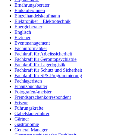
Ernährungsberater
Einkäufer/innen
Einzelhandelskaufmann
Elektroniker – Elektrotechnik
Energieberater
Englisch
Erzieher
Eventmanagement
Fachinformatiker
Fachkraft für Arbeitssicherheit
Fachkraft für Gerontopsychiatrie
Fachkraft für Lagerlogistik
Fachkraft für Schutz und Sicherheit
Fachkraft für SPS-Programmierung
Fachlageristen
Finanzbuchhalter
Fotografen/-meister
Fremdsprachenkorrespondent
Friseur
Führungskräfte
Gabelstaplerfahrer
Gärtner
Gastronomie
General Manager