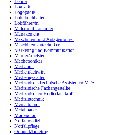
Lehrer
Logistik
Logopädie
Lohnbuchhalter
Lokführer/in
Maler und Lackierer
Management
Maschinen- und Anlagenführer
Maschinenbautechniker
Marketing und Kommunikation
Maurer/-meister
Mechatroniker
Mediation
Medienfachwirt
Mediengestalter
Medizinisch-Technische Assistenten MTA
Medizinische Fachangestellte
Medizinischen Kodierfachkraft
Medizintechnik
Mentaltrainer
Metallbauer
Moderation
Notfallmedizin
Notfallpflege
Online Marketing