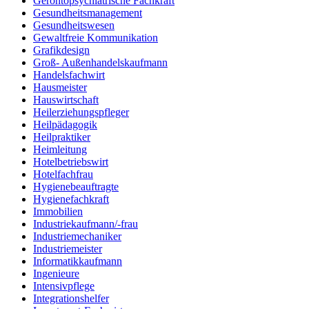
Gerontopsychiatrische Fachkraft
Gesundheitsmanagement
Gesundheitswesen
Gewaltfreie Kommunikation
Grafikdesign
Groß- Außenhandelskaufmann
Handelsfachwirt
Hausmeister
Hauswirtschaft
Heilerziehungspfleger
Heilpädagogik
Heilpraktiker
Heimleitung
Hotelbetriebswirt
Hotelfachfrau
Hygienebeauftragte
Hygienefachkraft
Immobilien
Industriekaufmann/-frau
Industriemechaniker
Industriemeister
Informatikkaufmann
Ingenieure
Intensivpflege
Integrationshelfer