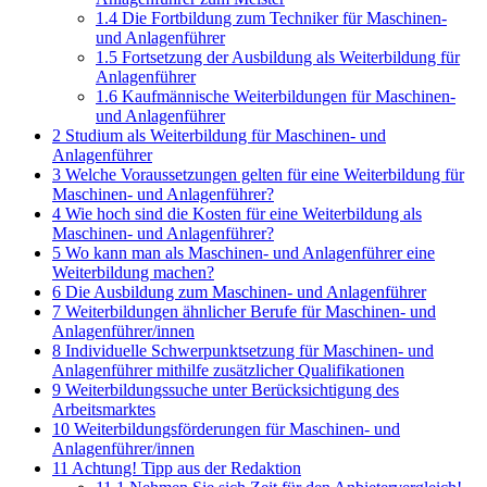
1.4
Die Fortbildung zum Techniker für Maschinen-
und Anlagenführer
1.5
Fortsetzung der Ausbildung als Weiterbildung für
Anlagenführer
1.6
Kaufmännische Weiterbildungen für Maschinen-
und Anlagenführer
2
Studium als Weiterbildung für Maschinen- und
Anlagenführer
3
Welche Voraussetzungen gelten für eine Weiterbildung für
Maschinen- und Anlagenführer?
4
Wie hoch sind die Kosten für eine Weiterbildung als
Maschinen- und Anlagenführer?
5
Wo kann man als Maschinen- und Anlagenführer eine
Weiterbildung machen?
6
Die Ausbildung zum Maschinen- und Anlagenführer
7
Weiterbildungen ähnlicher Berufe für Maschinen- und
Anlagenführer/innen
8
Individuelle Schwerpunktsetzung für Maschinen- und
Anlagenführer mithilfe zusätzlicher Qualifikationen
9
Weiterbildungssuche unter Berücksichtigung des
Arbeitsmarktes
10
Weiterbildungsförderungen für Maschinen- und
Anlagenführer/innen
11
Achtung! Tipp aus der Redaktion