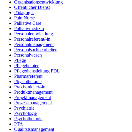
Organisationsentwicklung
Öffentlicher Dienst
Pädagogik
Pain Nurse
Palliative Care
Palliativmedizin
Personalentwicklung
Personalreferent/-in
Personalmanagement
Personalsachbearbeiter
Personalwesen
Pflege
Pflegeberater
Pflegedienstleitung PDL
Pharmareferent
Physiotherapie
Praxisanleiter/-in
Produktmanagement
Projektmanagement
Prozessmanagement
Psychiatrie
Psychologie
Psychotherapie
PTA
Qualitätsmanagement