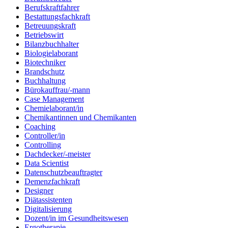
Berufskraftfahrer
Bestattungsfachkraft
Betreuungskraft
Betriebswirt
Bilanzbuchhalter
Biologielaborant
Biotechniker
Brandschutz
Buchhaltung
Bürokauffrau/-mann
Case Management
Chemielaborant/in
Chemikantinnen und Chemikanten
Coaching
Controller/in
Controlling
Dachdecker/-meister
Data Scientist
Datenschutzbeauftragter
Demenzfachkraft
Designer
Diätassistenten
Digitalisierung
Dozent/in im Gesundheitswesen
Ergotherapie