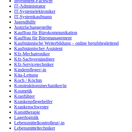
Investment-Fachwirt
IT-Administrator
IT-Systemelektroniker
IT-Systemkaufmann
Jugendhilfe
Justizfachangestellte
Kauffrau für Bürokommunikation
Kauffrau für Büromanagement
Kaufmännische Weiterbildung – online berufsbegleitend
Kaufmännischer Assistent
Kfz-Mechatroniker
Kfz-Sachverständiger
Kfz-Servicetechniker
Kinderpfleger/-in
Kita-Leitung
Koch / Köchin
Konstruktionsmechaniker/in
Kosmetik
Kranführer
Krankenpflegehelfer
Krankenschwester
Kunsttherapie
Lagerlogistik
Lebensmittelkontrolleur/-in
Lebensmitteltechniker