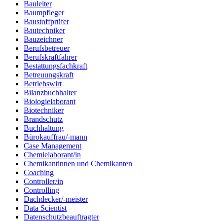
Bauleiter
Baumpfleger
Baustoffprüfer
Bautechniker
Bauzeichner
Berufsbetreuer
Berufskraftfahrer
Bestattungsfachkraft
Betreuungskraft
Betriebswirt
Bilanzbuchhalter
Biologielaborant
Biotechniker
Brandschutz
Buchhaltung
Bürokauffrau/-mann
Case Management
Chemielaborant/in
Chemikantinnen und Chemikanten
Coaching
Controller/in
Controlling
Dachdecker/-meister
Data Scientist
Datenschutzbeauftragter