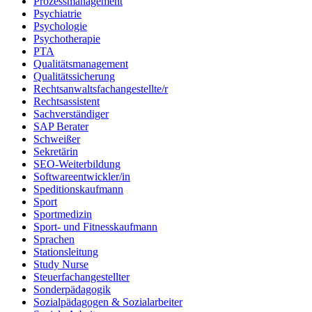
Prozessmanagement
Psychiatrie
Psychologie
Psychotherapie
PTA
Qualitätsmanagement
Qualitätssicherung
Rechtsanwaltsfachangestellte/r
Rechtsassistent
Sachverständiger
SAP Berater
Schweißer
Sekretärin
SEO-Weiterbildung
Softwareentwickler/in
Speditionskaufmann
Sport
Sportmedizin
Sport- und Fitnesskaufmann
Sprachen
Stationsleitung
Study Nurse
Steuerfachangestellter
Sonderpädagogik
Sozialpädagogen & Sozialarbeiter