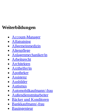
Weiterbildungen
Account-Manager
Alfatraining
Allgemeinmedizin
Altenpflege
Anlagenmechaniker/in
Arbeitsrecht
Architekten
Arzthelfer/in
Apotheker
Assistenz
Ausbilder
Autismus
Automobilkaufmann/-frau
Außendienstmitarbeiter
Bäcker und Konditoren
Bankkaufmann/-frau
Bauingenieur