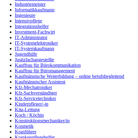
Industriemeister
Informatikkaufmann
Ingenieure
Intensivpflege
Integrationshelfer
Investment-Fachwirt
IT-Administrator
IT-Systemelektroniker
IT-Systemkaufmann
Jugendhilfe
Justizfachangestellte
Kauffrau für Bürokommunikation
Kauffrau für Büromanagement
Kaufmännische Weiterbildung – online berufsbegleitend
Kaufmännischer Assistent
Kfz-Mechatroniker
Kfz-Sachverständiger
Kfz-Servicetechniker
Kinderpfleger/-in
Kita-Leitung
Koch / Köchin
Konstruktionsmechaniker/in
Kosmetik
Kranführer
Krankenpflegehelfer