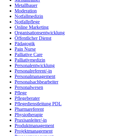
Metallbauer
Moderation
Notfallmedizin
Notfallpflege
Online Marketing
Organisationsentwicklung
Öffentlicher Dienst
Pädagogik
Pain Nurse
Palliative Care
Palliativmedizin
Personalentwicklung
Personalreferent/-in
Personalmanagement
Personalsachbearbeiter
Personalwesen
Pflege
Pflegeberater
Pflegedienstleitung PDL
Pharmareferent
Physiotherapie
Praxisanleiter/-in
Produktmanagement
Projektmanagement