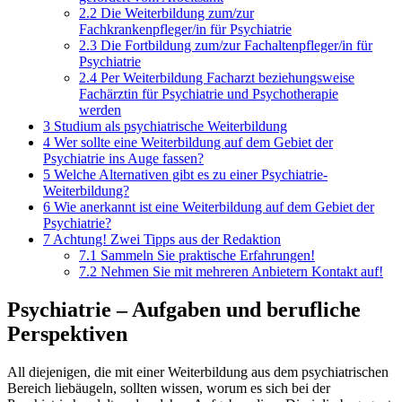
2.2
Die Weiterbildung zum/zur
Fachkrankenpfleger/in für Psychiatrie
2.3
Die Fortbildung zum/zur Fachaltenpfleger/in für
Psychiatrie
2.4
Per Weiterbildung Facharzt beziehungsweise
Fachärztin für Psychiatrie und Psychotherapie
werden
3
Studium als psychiatrische Weiterbildung
4
Wer sollte eine Weiterbildung auf dem Gebiet der
Psychiatrie ins Auge fassen?
5
Welche Alternativen gibt es zu einer Psychiatrie-
Weiterbildung?
6
Wie anerkannt ist eine Weiterbildung auf dem Gebiet der
Psychiatrie?
7
Achtung! Zwei Tipps aus der Redaktion
7.1
Sammeln Sie praktische Erfahrungen!
7.2
Nehmen Sie mit mehreren Anbietern Kontakt auf!
Psychiatrie – Aufgaben und berufliche
Perspektiven
All diejenigen, die mit einer Weiterbildung aus dem psychiatrischen
Bereich liebäugeln, sollten wissen, worum es sich bei der