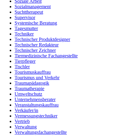
Soziale Arbeit
Sozialmanagement
Suchttherapeut
Supervisor
Systemische Beratung
Tagesmutter
Techniker
Technischer Produktdesigner
Technischer Redakteur
Technischer Zeichner
Tiermedizinische Fachangestellte
Tierpfleger
Tischler
Tourismuskauffrau
Tourismus und Verkehr
Traumapädagogik
Traumatherapie
Umweltschutz
Unternehmensberater
Veranstaltungskauffrau
Verkäufer/in
Vermessungstechniker
Vertrieb
Verwaltung
Verwaltungsfachangestellte