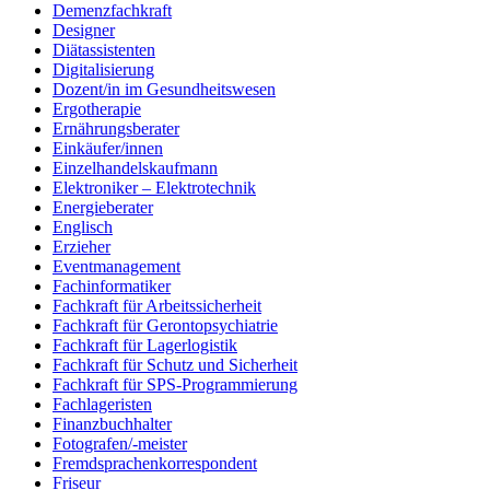
Demenzfachkraft
Designer
Diätassistenten
Digitalisierung
Dozent/in im Gesundheitswesen
Ergotherapie
Ernährungsberater
Einkäufer/innen
Einzelhandelskaufmann
Elektroniker – Elektrotechnik
Energieberater
Englisch
Erzieher
Eventmanagement
Fachinformatiker
Fachkraft für Arbeitssicherheit
Fachkraft für Gerontopsychiatrie
Fachkraft für Lagerlogistik
Fachkraft für Schutz und Sicherheit
Fachkraft für SPS-Programmierung
Fachlageristen
Finanzbuchhalter
Fotografen/-meister
Fremdsprachenkorrespondent
Friseur