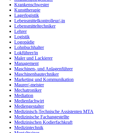
Krankenschwester
Kunsttherapie
Lagerlogistik
Lebensmittelkontrolleur/-in
Lebensmitteltechniker
Lehrer
Logistik
Logopädie
Lohnbuchhalter
Lokführer/in
Maler und Lackierer
Management
Maschinen- und Anlagenführer
Maschinenbautechniker
Marketing und Kommunikation
Maurer/-meister
Mechatroniker
Mediation
Medienfachwirt
Mediengestalter
Medizinisch-Technische Assistenten MTA
Medizinische Fachangestellte
Medizinischen Kodierfachkraft
Medizintechnik
Mentaltrainer