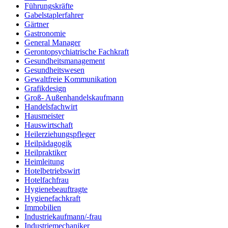
Führungskräfte
Gabelstaplerfahrer
Gärtner
Gastronomie
General Manager
Gerontopsychiatrische Fachkraft
Gesundheitsmanagement
Gesundheitswesen
Gewaltfreie Kommunikation
Grafikdesign
Groß- Außenhandelskaufmann
Handelsfachwirt
Hausmeister
Hauswirtschaft
Heilerziehungspfleger
Heilpädagogik
Heilpraktiker
Heimleitung
Hotelbetriebswirt
Hotelfachfrau
Hygienebeauftragte
Hygienefachkraft
Immobilien
Industriekaufmann/-frau
Industriemechaniker