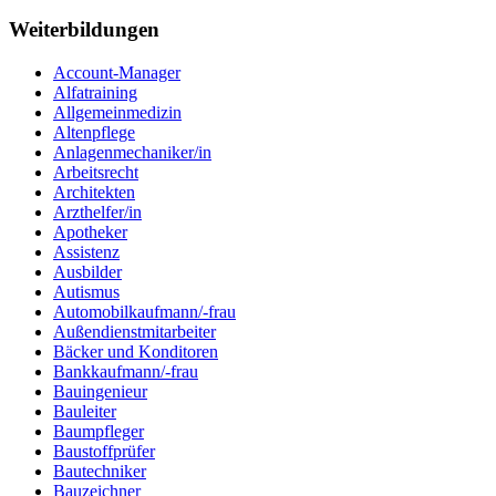
Weiterbildungen
Account-Manager
Alfatraining
Allgemeinmedizin
Altenpflege
Anlagenmechaniker/in
Arbeitsrecht
Architekten
Arzthelfer/in
Apotheker
Assistenz
Ausbilder
Autismus
Automobilkaufmann/-frau
Außendienstmitarbeiter
Bäcker und Konditoren
Bankkaufmann/-frau
Bauingenieur
Bauleiter
Baumpfleger
Baustoffprüfer
Bautechniker
Bauzeichner