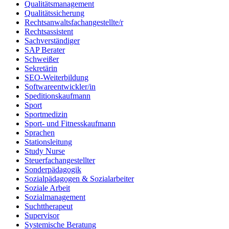
Qualitätsmanagement
Qualitätssicherung
Rechtsanwaltsfachangestellte/r
Rechtsassistent
Sachverständiger
SAP Berater
Schweißer
Sekretärin
SEO-Weiterbildung
Softwareentwickler/in
Speditionskaufmann
Sport
Sportmedizin
Sport- und Fitnesskaufmann
Sprachen
Stationsleitung
Study Nurse
Steuerfachangestellter
Sonderpädagogik
Sozialpädagogen & Sozialarbeiter
Soziale Arbeit
Sozialmanagement
Suchttherapeut
Supervisor
Systemische Beratung