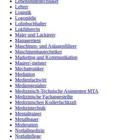
Lebensmitteltechniker
Lehrer
Logistik
Logopädie
Lohnbuchhalter
Lokführer/in
Maler und Lackierer
Management
Maschinen- und Anlagenführer
Maschinenbautechniker
Marketing und Kommunikation
Maurer/-meister
Mechatroniker
Mediation
Medienfachwirt
Mediengestalter
Medizinisch-Technische Assistenten MTA
Medizinische Fachangestellte
Medizinischen Kodierfachkraft
Medizintechnik
Mentaltrainer
Metallbauer
Moderation
Notfallmedizin
Notfallpflege