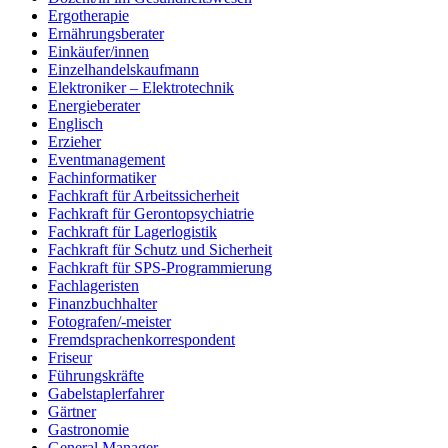
Ergotherapie
Ernährungsberater
Einkäufer/innen
Einzelhandelskaufmann
Elektroniker – Elektrotechnik
Energieberater
Englisch
Erzieher
Eventmanagement
Fachinformatiker
Fachkraft für Arbeitssicherheit
Fachkraft für Gerontopsychiatrie
Fachkraft für Lagerlogistik
Fachkraft für Schutz und Sicherheit
Fachkraft für SPS-Programmierung
Fachlageristen
Finanzbuchhalter
Fotografen/-meister
Fremdsprachenkorrespondent
Friseur
Führungskräfte
Gabelstaplerfahrer
Gärtner
Gastronomie
General Manager