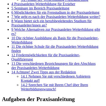
4
Praxisanleiter-Weiterbildung für Erzieher
5
Seminare im Bereich Praxisanleitung
6
Möglichkeiten für ein Fernstudium in der Praxisanleitung
7
Wie geht es nach der Praxisanleiter-Weiterbildung weiter?
8
Wann bietet sich ein berufsbegleitendes Studium für
Praxisanleiter/innen an?
9
Welche Alternativen zur Praxisanleiter-Weiterbildung gibt
es?
10
Die richtige Ausbildung als Basis für die Praxisanleiter-
Weiterbildung
11
Die richtige Schule für die Praxisanleiter-Weiterbildung
finden
12
Fördermöglichkeiten für die Praxisanleiter-
Qualifizierung
13
Die verschiedenen Bezeichnungen für den Abschluss
der Praxisanleiter-Weiterbildung
14
Achtung! Zwei Tipps aus der Redaktion
14.1
Nehmen Sie mit verschiedenen Anbietern
Kontakt auf!
14.2
Sprechen Sie mit Ihrem Chef über Ihren
Weiterbildungswunsch!
Aufgaben der Praxisanleitung