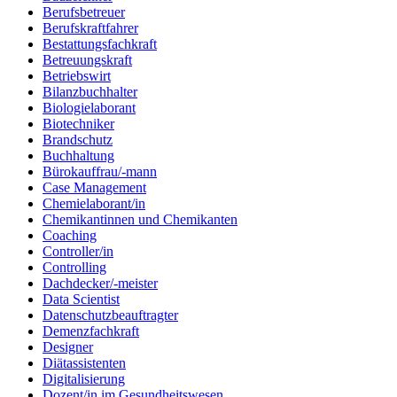
Berufsbetreuer
Berufskraftfahrer
Bestattungsfachkraft
Betreuungskraft
Betriebswirt
Bilanzbuchhalter
Biologielaborant
Biotechniker
Brandschutz
Buchhaltung
Bürokauffrau/-mann
Case Management
Chemielaborant/in
Chemikantinnen und Chemikanten
Coaching
Controller/in
Controlling
Dachdecker/-meister
Data Scientist
Datenschutzbeauftragter
Demenzfachkraft
Designer
Diätassistenten
Digitalisierung
Dozent/in im Gesundheitswesen