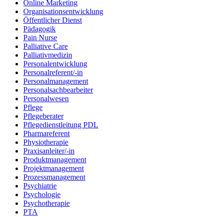
Online Marketing
Organisationsentwicklung
Öffentlicher Dienst
Pädagogik
Pain Nurse
Palliative Care
Palliativmedizin
Personalentwicklung
Personalreferent/-in
Personalmanagement
Personalsachbearbeiter
Personalwesen
Pflege
Pflegeberater
Pflegedienstleitung PDL
Pharmareferent
Physiotherapie
Praxisanleiter/-in
Produktmanagement
Projektmanagement
Prozessmanagement
Psychiatrie
Psychologie
Psychotherapie
PTA