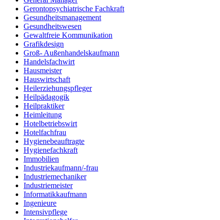
Gerontopsychiatrische Fachkraft
Gesundheitsmanagement
Gesundheitswesen
Gewaltfreie Kommunikation
Grafikdesign
Groß- Außenhandelskaufmann
Handelsfachwirt
Hausmeister
Hauswirtschaft
Heilerziehungspfleger
Heilpädagogik
Heilpraktiker
Heimleitung
Hotelbetriebswirt
Hotelfachfrau
Hygienebeauftragte
Hygienefachkraft
Immobilien
Industriekaufmann/-frau
Industriemechaniker
Industriemeister
Informatikkaufmann
Ingenieure
Intensivpflege