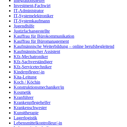
Integrationshelfer
Investment-Fachwirt
IT-Administrator
IT-Systemelektroniker
IT-Systemkaufmann
Jugendhilfe
Justizfachangestellte
Kauffrau für Bürokommunikation
Kauffrau für Büromanagement
Kaufmännische Weiterbildung – online berufsbegleitend
Kaufmännischer Assistent
Kfz-Mechatroniker
Kfz-Sachverständiger
Kfz-Servicetechniker
Kinderpfleger/-in
Kita-Leitung
Koch / Köchin
Konstruktionsmechaniker/in
Kosmetik
Kranführer
Krankenpflegehelfer
Krankenschwester
Kunsttherapie
Lagerlogistik
Lebensmittelkontrolleur/-in