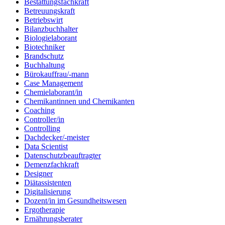
Bestattungsfachkraft
Betreuungskraft
Betriebswirt
Bilanzbuchhalter
Biologielaborant
Biotechniker
Brandschutz
Buchhaltung
Bürokauffrau/-mann
Case Management
Chemielaborant/in
Chemikantinnen und Chemikanten
Coaching
Controller/in
Controlling
Dachdecker/-meister
Data Scientist
Datenschutzbeauftragter
Demenzfachkraft
Designer
Diätassistenten
Digitalisierung
Dozent/in im Gesundheitswesen
Ergotherapie
Ernährungsberater