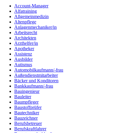
Account-Manager
Alfatraining
Allgemeinmedizin
Altenpflege
Anlagenmechaniker/in
Arbeitsrecht
Architekten
Arzthelfer/in
Apotheker
Assistenz
Ausbilder
Autismus
Automobilkaufmann/-frau
Außendienstmitarbeiter
Bäcker und Konditoren
Bankkaufmann/-frau
Bauingenieur
Bauleiter
Baumpfleger
Baustoffprüfer
Bautechniker
Bauzeichner
Berufsbetreuer
Berufskraftfahrer