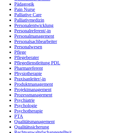
Pädagogik
Pain Nurse
Palliative Care
Palliativmedizin
Personalentwicklung
Personalreferent/-in
Personalmanagement
Personalsachbearbeiter
Personalwesen
Pflege
Pflegeberater
Pflegedienstleitung PDL
Pharmareferent
Physiotherapie
Praxisanleiter/-in
Produktmanagement
Projektmanagement
Prozessmanagement
Psychiatrie
Psychologie
Psychotherapie
PTA
Qualitätsmanagement
Qualitätssicherung
Rechtsanwaltsfachangestellte/r