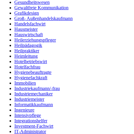
Gesundheitswesen
Gewaltfreie Kommunikation
Grafikdesign
Groß- Außenhandelskaufmann
Handelsfachwirt
Hausmeister
Hauswirtschaft
Heilerziehungspfleger
Heilpädagogik
Heilpraktiker
Heimleitung
Hotelbetriebswirt
Hotelfachfrau
Hygienebeauftragte
Hygienefachkraft
Immobilien
Industriekaufmann/-frau
Industriemechaniker
Industriemeister
Informatikkaufmann
Ingenieure
Intensivpflege
Integrationshelfer
Investment-Fachwirt
IT-Administrator