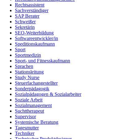
Rechtsassistent
Sachverständiger
SAP Berater
Schweißer
Sekretärin
SEO-Weiterbildung
Softwareentwickler/in
Speditionskaufmann
Sport
Sportmedizin
Sport- und Fitnesskaufmann
Sprachen
Stationsleitung
Study Nurse
Steuerfachangestellter
Sonderpädagogik
Sozialpädagogen & Sozialarbeiter
Soziale Arbeit
Sozialmanagement
Suchttherapeut
Supervisor
Systemische Beratung
Tagesmutter
Techniker
Technischer Produktdesigner