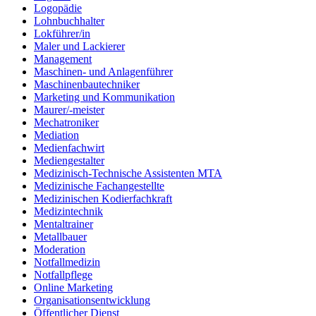
Logopädie
Lohnbuchhalter
Lokführer/in
Maler und Lackierer
Management
Maschinen- und Anlagenführer
Maschinenbautechniker
Marketing und Kommunikation
Maurer/-meister
Mechatroniker
Mediation
Medienfachwirt
Mediengestalter
Medizinisch-Technische Assistenten MTA
Medizinische Fachangestellte
Medizinischen Kodierfachkraft
Medizintechnik
Mentaltrainer
Metallbauer
Moderation
Notfallmedizin
Notfallpflege
Online Marketing
Organisationsentwicklung
Öffentlicher Dienst