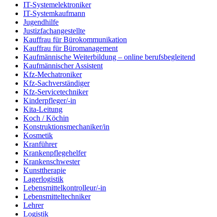
IT-Systemelektroniker
IT-Systemkaufmann
Jugendhilfe
Justizfachangestellte
Kauffrau für Bürokommunikation
Kauffrau für Büromanagement
Kaufmännische Weiterbildung – online berufsbegleitend
Kaufmännischer Assistent
Kfz-Mechatroniker
Kfz-Sachverständiger
Kfz-Servicetechniker
Kinderpfleger/-in
Kita-Leitung
Koch / Köchin
Konstruktionsmechaniker/in
Kosmetik
Kranführer
Krankenpflegehelfer
Krankenschwester
Kunsttherapie
Lagerlogistik
Lebensmittelkontrolleur/-in
Lebensmitteltechniker
Lehrer
Logistik