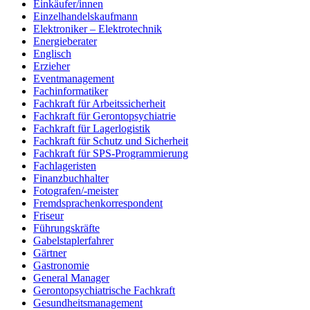
Einkäufer/innen
Einzelhandelskaufmann
Elektroniker – Elektrotechnik
Energieberater
Englisch
Erzieher
Eventmanagement
Fachinformatiker
Fachkraft für Arbeitssicherheit
Fachkraft für Gerontopsychiatrie
Fachkraft für Lagerlogistik
Fachkraft für Schutz und Sicherheit
Fachkraft für SPS-Programmierung
Fachlageristen
Finanzbuchhalter
Fotografen/-meister
Fremdsprachenkorrespondent
Friseur
Führungskräfte
Gabelstaplerfahrer
Gärtner
Gastronomie
General Manager
Gerontopsychiatrische Fachkraft
Gesundheitsmanagement