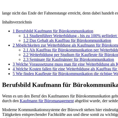
lange nicht das Ende der Fahnenstange erreicht, denn dabei handelt es
Inhaltsverzeichnis
1
Berufsbild Kaufmann für Bürokommunikation
1.1
Studienführer Weiterbildung - bis zu 100% gefördert
1.2
Das Gehalt als Kauffrau für Bürokommunikation
2
Möglichkeiten zur Weiterbildung als Kaufmann für Bürokom
2.1
Als Kauffrau für Bürokommunikation per Weiterbild
2.2
Weiterbildung per Studium für Kaufleute für Bürok
2.3
Seminare für Kaufmänner für Bürokommunikation
3
Welche Voraussetzung muss man für eine Weiterbildung als 
4
Welche Kosten fallen für eine Weiterbildung als Kauffrau f
5
Wie finden Kaufleute für Bürokommunikation die richtige We
Berufsbild Kaufmann für Bürokommunika
Wenn es um den Beruf des Kaufmannes für Bürokommunikation geht, m
durch den
Kaufmann für Büromanagement
abgelöst wurde, der seit
Moderne Kommunikationssysteme der Bürowelt stehen hier eindeutig
Tätigkeiten entsprechender Fachkräfte aus und diese somit zu wichtig