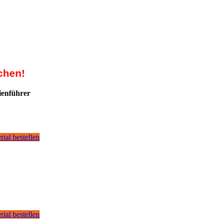
chen!
ienführer
rial bestellen
rial bestellen