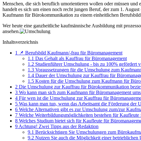
Menschen, die sich beruflich umorientieren wollen oder müssen und ei
handelt es sich um einen noch recht jungen Beruf, der zum 1. Augus
Kaufmann für Bürokommunikation zu einem einheitlichen Berufsbild
Wer heute eine ganzheitliche kaufmännische Ausbildung mit prozess
ansehen.
Inhaltsverzeichnis
1
📌 Berufsbild Kaufmann/-frau für Büromanagement
1.1
Das Gehalt als Kauffrau für Büromanagement
1.2
Studienführer Umschulung - bis zu 100% gefördert 
1.3
Voraussetzungen für die Umschulung zum Kaufman
1.4
Dauer der Umschulung zur Kauffrau für Büromanag
1.5
Kosten für die Umschulung zum Kaufmann für Bür
2
Die Umschulung zur Kauffrau für Bürokommunikation bezi
3
Wo kann man sich zum Kaufmann für Büromanagement umsc
4
Für wen ist die Umschulung zur Kauffrau für Büromanageme
5
Was kann man tun, wenn das Arbeitsamt die Förderung der
6
Welche Alternativen gibt es zur Umschulung zum/zur Kaufm
7
Welche Weiterbildungsmöglichkeiten bestehen für Kaufleut
8
Welches Studium bietet sich für Kaufleute für Büromanagem
9
Achtung! Zwei Tipps aus der Redaktion
9.1
Berücksichtigen Sie Umschulungen zum Bürokaufm
9.2
Nutzen Sie auch die Möglichkeit einer betriebliche