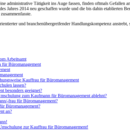
ne administrative Tätigkeit ins Auge fassen, finden oftmals Gefallen a
t des Jahres 2014 neu geschaffen wurde und die bis dahin etablierten
 zusammenfasste.
orientierter und branchenübergreifender Handlungskompetenz anstrebt
vom Arbeitsamt
n für Büromanagement
ement
omanagement
ehungsweise Kauffrau für Büromanagement
hulen lassen?
nt besonders geeignet?
 Umschulung zum Kaufmann für Büromanagement ablehnt?
ann/-frau für Büromanagement?
e für Büromanagement?
ent an?
ann!
n Umschulung zur Kauffrau für Büromanagement!