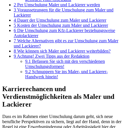
2
Per Umschulung Maler und Lackierer werden
3
Voraussetzungen für die Umschulung zum Maler und
Lackierer
4
Dauer der Umschulung zum Maler und Lackierer
5
Kosten der Umschulung zum Maler und Lackierer
6
Die Umschulung zum Kfz-Lackierer beziehungsweise
Autolackierer
7
Welche Alternativen gibt es zur Umschulung zum Maler
und Lackierer?
8
Wie können sich Maler und Lackierer weiterbilden?
9
Achtung! Zwei Tipps aus der Redaktion
9.1
Befassen Sie sich mit den verschiedenen
Umschulungsformen!
9.2
Schnuppern Sie ins Maler- und Lackierer-
Handwerk hinein!
Karrierechancen und
Verdienstmöglichkeiten als Maler und
Lackierer
Dass es im Rahmen einer Umschulung darum geht, sich neue
berufliche Perspektiven zu sichern, liegt auf der Hand, denn in der
Regel ist eine Erwerbsminderung oder Arbeitslosigkeit hier der