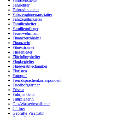
Fahrdienstleiter
Fahrlehrer
Fahrradmonteur
Fahrzeuginnenausstatter
Fahrzeuglackierer
Familienhelfer
Familienpfleger
Feuerwehrmann
Finanzbuchhalter
Finanzwirt
Fitnesstrainer
Fliesenleger
Flüchtlingshelfer
Flugbegleiter
Fluggerätmechaniker
Floristen
Fotograf
Fremdsprachenkorrespondent
Friedhofsgärtner
Friseur
Fuhrparkleiter
Fußpflegerin
Gas-Wasserinstallateur
Gärtner
Geprüfte Visagistin