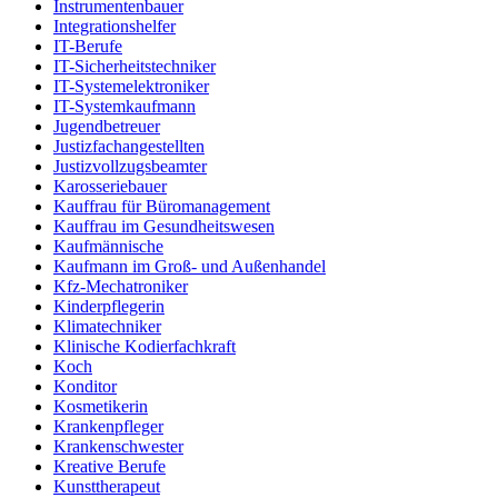
Instrumentenbauer
Integrationshelfer
IT-Berufe
IT-Sicherheitstechniker
IT-Systemelektroniker
IT-Systemkaufmann
Jugendbetreuer
Justizfachangestellten
Justizvollzugsbeamter
Karosseriebauer
Kauffrau für Büromanagement
Kauffrau im Gesundheitswesen
Kaufmännische
Kaufmann im Groß- und Außenhandel
Kfz-Mechatroniker
Kinderpflegerin
Klimatechniker
Klinische Kodierfachkraft
Koch
Konditor
Kosmetikerin
Krankenpfleger
Krankenschwester
Kreative Berufe
Kunsttherapeut