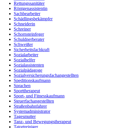
Rettungssanitäter
Röntgenassistentin
Sachbearbeiter
Schädlingsbekämpfer
Schneiderin
Schreiner
Schornsteinfeger
Schuldnerberater
Schweißer
Sicherheitsfachkraft
Sozialarbeiter
Sozialhelfer
Sozialassistenten
Sozialpädagoge
Sozialversicherungsfachangestellten
Speditionskaufmann
Sprachen
Sporttherapeut
Sport- und Fitnesskaufmann
Steuerfachangestellten
Straßenbahnfahrer
Systemadministrator
Tagesmutter
Tanz- und Bewegungstherapeut
Tatortreiniger