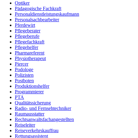
Optiker
Pädagogische Fachkraft
Personaldienstleistungskaufmann
Personalsachbearbeiter
Pferdewirt
Pflegeberater
Pflegeberufe
Pflegefachkraft
Pflegehelfer
Pharmareferent
Physiotherapeut
Piercer
Podologe
Polizisten
Postboten
Produktionshelfer
Programmierer
PTA
Qualitätssicherung
Radio- und Fernsehtechniker
Raumausstatter
Rechtsanwaltsfachangestellten
Reiseleiter
Reiseverkehrskauffrau
Rettungsassistent