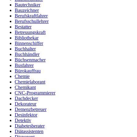
Bautechniker
Bauzeichner
Berufskraftfahrer
Berufsschullehrer
Bestatter
Betreuungskraft
Bibliothekar
Binnenschiffer
Buchhalter
Buchhändler
Büchsenmacher
Busfahrer
Bürokauffrau
Chemie
Chemielaborant
Chemikant
CNC-Programmierer
Dachdecker
Dekorateur
Demenzbetreuer
Desinfektor
Detektiv
Diabetesberater
Diätassistenten
Disponent