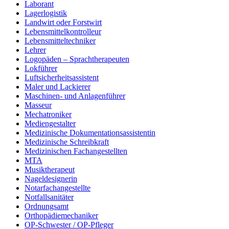
Laborant
Lagerlogistik
Landwirt oder Forstwirt
Lebensmittelkontrolleur
Lebensmitteltechniker
Lehrer
Logopäden – Sprachtherapeuten
Lokführer
Luftsicherheitsassistent
Maler und Lackierer
Maschinen- und Anlagenführer
Masseur
Mechatroniker
Mediengestalter
Medizinische Dokumentationsassistentin
Medizinische Schreibkraft
Medizinischen Fachangestellten
MTA
Musiktherapeut
Nageldesignerin
Notarfachangestellte
Notfallsanitäter
Ordnungsamt
Orthopädiemechaniker
OP-Schwester / OP-Pfleger