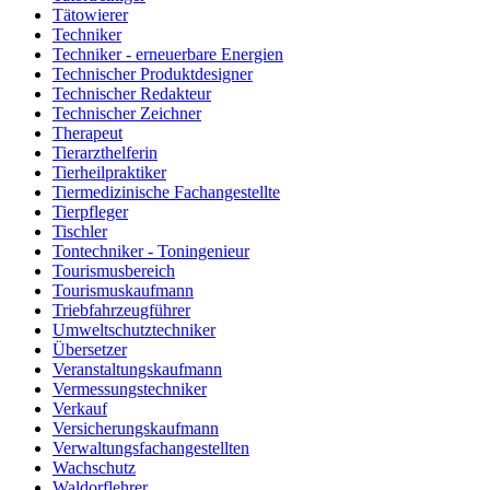
Tätowierer
Techniker
Techniker - erneuerbare Energien
Technischer Produktdesigner
Technischer Redakteur
Technischer Zeichner
Therapeut
Tierarzthelferin
Tierheilpraktiker
Tiermedizinische Fachangestellte
Tierpfleger
Tischler
Tontechniker - Toningenieur
Tourismusbereich
Tourismuskaufmann
Triebfahrzeugführer
Umweltschutztechniker
Übersetzer
Veranstaltungskaufmann
Vermessungstechniker
Verkauf
Versicherungskaufmann
Verwaltungsfachangestellten
Wachschutz
Waldorflehrer