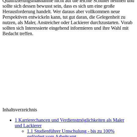
Qualifizierungsmaßnahme nicht auf die leichte Schulter nehmen und
sollte sich dessen bewusst sein, dass es sich um eine große
Herausforderung handelt. Wer daraus aber vollkommen neue
Perspektiven entwickeln kann, tut gut daran, die Gelegenheit zu
nutzen, als Maler, Anstreicher oder Lackierer durchzustarten. Vorab
sollten sich Interessierte eingehend informieren und ihre Wahl mit
Bedacht treffen.
Inhaltsverzeichnis
1
Karrierechancen und Verdienstmöglichkeiten als Maler
und Lackierer
1.1
Studienführer Umschulung - bis zu 100%
gefördert vom Arbeitsamt