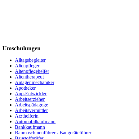
Umschulungen
Alltagsbegleiter
Altenpfleger
Altenpflegehelfer
Altentherapeut
Anlagenmechaniker
Apotheker
App-Entwickler
Arbeitserzieher
Arbeitspädagoge
Arbeitsvermittler
Arzthelferin
Automobilkaufmann
Bankkaufmann
Baumaschinenführer - Baugeräteführer
Baustoffprüfer