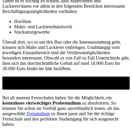
Daher ist es wichtig zu wissen, dass Maler/innen und
Lackierer/innen vor allem in den folgenden Bereichen interessante
Beschäftigungsmöglichkeiten vorfinden:
Hochbau
Maler- und Lackiererhandwerk
Stuckateurgewerbe
Überall dort, wo es um den Bau oder die Innenausstattung geht,
können sich Maler und Lackierer einbringen. Unabhängig vom
jeweiligen Einsatzbereich sind die Verdienstmöglichkeiten
besonders interessant. Obwohl es von Fall zu Fall Unterschiede gibt,
lässt sich das durchschnittliche Gehalt auf rund 18.000 Euro bis
30.000 Euro brutto im Jahr beziffern.
Studienführer Umschulung - bis zu 100% gefördert
vom Arbeitsamt
Bei all unseren Fernschulen haben Sie die Möglichkeit, ein
kostenloses vierwöchiges Probestudium
zu absolvieren. So
können Sie schon im Vorfeld ganz unverbindlich testen, ob das
ausgewählte
Fernstudium
zu Ihnen passt und Sie die richtige
Fernschule und den perfekten Studiengang für sich ausgesucht
haben.