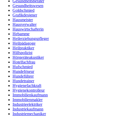
Gesundheitsberater
Gesundheitswesen
Goldschmied
Grafikdesigner
Hausmeister
Hausverwalter
Hauswirtschafterin
Hebamme
Heilerziehungspfleger
Heilpädagoge
Heilpraktiker
Hilfspolizist
Hörgeräteakustiker
Hotelfachfrau
Hufschmied
Hundefriseur
Hundeführer
Hundetrainer
Hygienefachkraft
Hygienekontrolleur
Immobilienkaufmann
Immobilienmakler
Industrieelektriker
Industriekaufmann
Industriemechaniker