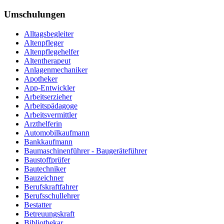
Umschulungen
Alltagsbegleiter
Altenpfleger
Altenpflegehelfer
Altentherapeut
Anlagenmechaniker
Apotheker
App-Entwickler
Arbeitserzieher
Arbeitspädagoge
Arbeitsvermittler
Arzthelferin
Automobilkaufmann
Bankkaufmann
Baumaschinenführer - Baugeräteführer
Baustoffprüfer
Bautechniker
Bauzeichner
Berufskraftfahrer
Berufsschullehrer
Bestatter
Betreuungskraft
Bibliothekar