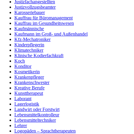
Justizfachangestellten
Justizvollzugsbeamter
Karosseriebauer
Kauffrau für Büromanagement
Kauffrau im Gesundheitswesen
Kaufmännische
Kaufmann im Groß- und Außenhandel
Kfz-Mechatroniker
Kinderpflegerin
Klimatechniker
Klinische Kodierfachkraft
Koch
Konditor
Kosmetikerin
Krankenpfleger
Krankenschwester
Kreative Berufe
Kunsttherapeut
Laborant
Lagerlogistik
Landwirt oder Forstwirt
Lebensmittelkontrolleur
Lebensmitteltechniker
Lehrer
Logopäden – Sprachtherapeuten