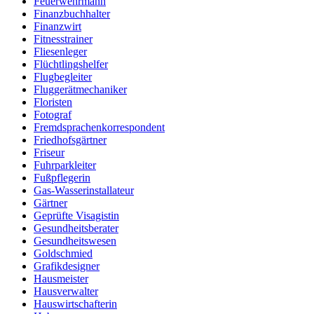
Feuerwehrmann
Finanzbuchhalter
Finanzwirt
Fitnesstrainer
Fliesenleger
Flüchtlingshelfer
Flugbegleiter
Fluggerätmechaniker
Floristen
Fotograf
Fremdsprachenkorrespondent
Friedhofsgärtner
Friseur
Fuhrparkleiter
Fußpflegerin
Gas-Wasserinstallateur
Gärtner
Geprüfte Visagistin
Gesundheitsberater
Gesundheitswesen
Goldschmied
Grafikdesigner
Hausmeister
Hausverwalter
Hauswirtschafterin