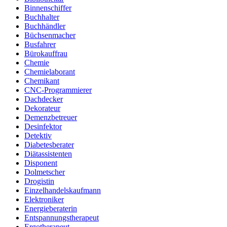
Binnenschiffer
Buchhalter
Buchhändler
Büchsenmacher
Busfahrer
Bürokauffrau
Chemie
Chemielaborant
Chemikant
CNC-Programmierer
Dachdecker
Dekorateur
Demenzbetreuer
Desinfektor
Detektiv
Diabetesberater
Diätassistenten
Disponent
Dolmetscher
Drogistin
Einzelhandelskaufmann
Elektroniker
Energieberaterin
Entspannungstherapeut
Ergotherapeut