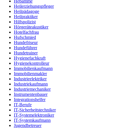
Hebamme
Heilerziehungspfleger
Heilpädagoge
Heilpraktiker
Hilfspolizist
Hörgeräteakustiker
Hotelfachfrau
Hufschmied
Hundefriseur
Hundeführer
Hundetrainer
Hygienefachkraft
Hygienekontrolleur
Immobilienkaufmann
Immobilienmakler
Industrieelektriker
Industriekaufmann
Industriemechaniker
Instrumentenbauer
Integrationshelfer
IT-Berufe
IT-Sicherheitstechniker
IT-Systemelektroniker
IT-Systemkaufmann
Jugendbetreuer