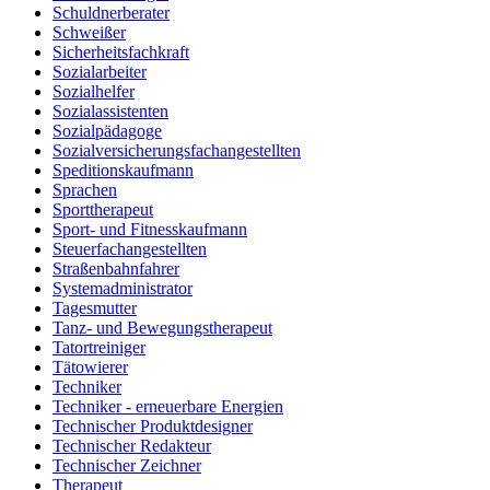
Schuldnerberater
Schweißer
Sicherheitsfachkraft
Sozialarbeiter
Sozialhelfer
Sozialassistenten
Sozialpädagoge
Sozialversicherungsfachangestellten
Speditionskaufmann
Sprachen
Sporttherapeut
Sport- und Fitnesskaufmann
Steuerfachangestellten
Straßenbahnfahrer
Systemadministrator
Tagesmutter
Tanz- und Bewegungstherapeut
Tatortreiniger
Tätowierer
Techniker
Techniker - erneuerbare Energien
Technischer Produktdesigner
Technischer Redakteur
Technischer Zeichner
Therapeut