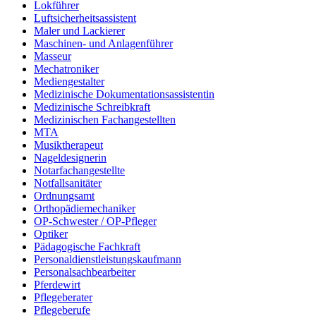
Lokführer
Luftsicherheitsassistent
Maler und Lackierer
Maschinen- und Anlagenführer
Masseur
Mechatroniker
Mediengestalter
Medizinische Dokumentationsassistentin
Medizinische Schreibkraft
Medizinischen Fachangestellten
MTA
Musiktherapeut
Nageldesignerin
Notarfachangestellte
Notfallsanitäter
Ordnungsamt
Orthopädiemechaniker
OP-Schwester / OP-Pfleger
Optiker
Pädagogische Fachkraft
Personaldienstleistungskaufmann
Personalsachbearbeiter
Pferdewirt
Pflegeberater
Pflegeberufe