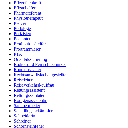
Pflegefachkraft
Pflegehelfer
Pharmareferent
Physiotherapeut
Piercer
Podologe
Polizisten
Postboten
Produktionshelfer
Programmierer
PTA
Qualitätssicherung
Radio- und Fernsehtechniker
Raumausstatter
Rechtsanwaltsfachangestellten
Reiseleiter
Reiseverkehrskauffrau
Rettungsassistent
Rettungssanitäter
Röntgenassistentin
Sachbearbeiter
Schädlingsbekämpfer
Schneiderin
Schreiner
Schornsteinfeger