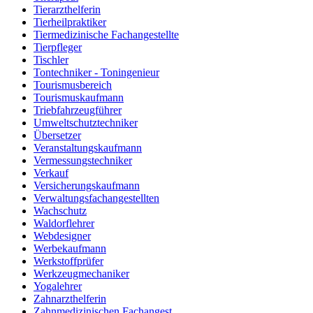
Tierarzthelferin
Tierheilpraktiker
Tiermedizinische Fachangestellte
Tierpfleger
Tischler
Tontechniker - Toningenieur
Tourismusbereich
Tourismuskaufmann
Triebfahrzeugführer
Umweltschutztechniker
Übersetzer
Veranstaltungskaufmann
Vermessungstechniker
Verkauf
Versicherungskaufmann
Verwaltungsfachangestellten
Wachschutz
Waldorflehrer
Webdesigner
Werbekaufmann
Werkstoffprüfer
Werkzeugmechaniker
Yogalehrer
Zahnarzthelferin
Zahnmedizinischen Fachangest.