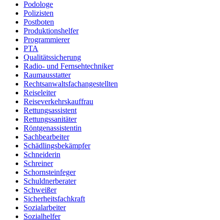
Podologe
Polizisten
Postboten
Produktionshelfer
Programmierer
PTA
Qualitätssicherung
Radio- und Fernsehtechniker
Raumausstatter
Rechtsanwaltsfachangestellten
Reiseleiter
Reiseverkehrskauffrau
Rettungsassistent
Rettungssanitäter
Röntgenassistentin
Sachbearbeiter
Schädlingsbekämpfer
Schneiderin
Schreiner
Schornsteinfeger
Schuldnerberater
Schweißer
Sicherheitsfachkraft
Sozialarbeiter
Sozialhelfer