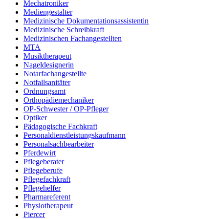
Mechatroniker
Mediengestalter
Medizinische Dokumentationsassistentin
Medizinische Schreibkraft
Medizinischen Fachangestellten
MTA
Musiktherapeut
Nageldesignerin
Notarfachangestellte
Notfallsanitäter
Ordnungsamt
Orthopädiemechaniker
OP-Schwester / OP-Pfleger
Optiker
Pädagogische Fachkraft
Personaldienstleistungskaufmann
Personalsachbearbeiter
Pferdewirt
Pflegeberater
Pflegeberufe
Pflegefachkraft
Pflegehelfer
Pharmareferent
Physiotherapeut
Piercer