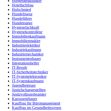
Hörgeräteakustiker
Hotelfachfrau
Hufschmied
Hundefriseur
Hundeführer
Hundetrainer
Hygienefachkraft
Hygienekontrolleur
Immobilienkaufmann
Immobilienmakler
Industrieelektriker
Industriekaufmann
Industriemechaniker
Instrumentenbauer
Integrationshelfer
IT-Berufe
IT-Sicherheitstechniker
IT-Systemelektroniker
IT-Systemkaufmann
Jugendbetreuer
Justizfachangestellten
Justizvollzugsbeamter
Karosseriebauer
Kauffrau für Büromanagement
Kauffrau im Gesundheitswesen