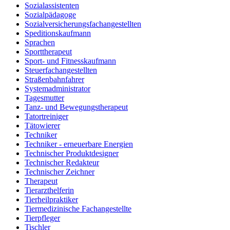
Sozialassistenten
Sozialpädagoge
Sozialversicherungsfachangestellten
Speditionskaufmann
Sprachen
Sporttherapeut
Sport- und Fitnesskaufmann
Steuerfachangestellten
Straßenbahnfahrer
Systemadministrator
Tagesmutter
Tanz- und Bewegungstherapeut
Tatortreiniger
Tätowierer
Techniker
Techniker - erneuerbare Energien
Technischer Produktdesigner
Technischer Redakteur
Technischer Zeichner
Therapeut
Tierarzthelferin
Tierheilpraktiker
Tiermedizinische Fachangestellte
Tierpfleger
Tischler