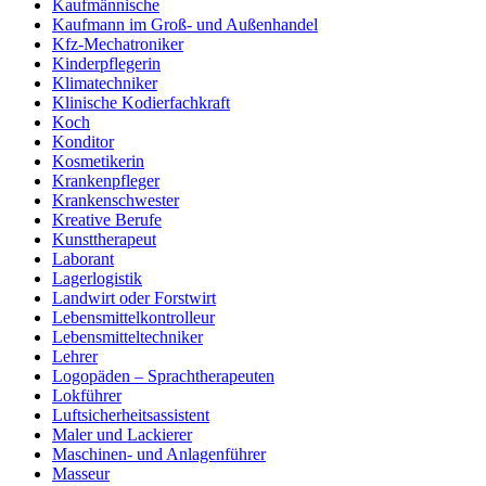
Kaufmännische
Kaufmann im Groß- und Außenhandel
Kfz-Mechatroniker
Kinderpflegerin
Klimatechniker
Klinische Kodierfachkraft
Koch
Konditor
Kosmetikerin
Krankenpfleger
Krankenschwester
Kreative Berufe
Kunsttherapeut
Laborant
Lagerlogistik
Landwirt oder Forstwirt
Lebensmittelkontrolleur
Lebensmitteltechniker
Lehrer
Logopäden – Sprachtherapeuten
Lokführer
Luftsicherheitsassistent
Maler und Lackierer
Maschinen- und Anlagenführer
Masseur