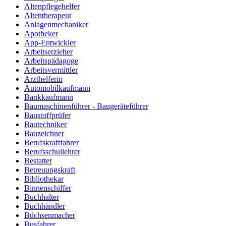
Altenpflegehelfer
Altentherapeut
Anlagenmechaniker
Apotheker
App-Entwickler
Arbeitserzieher
Arbeitspädagoge
Arbeitsvermittler
Arzthelferin
Automobilkaufmann
Bankkaufmann
Baumaschinenführer - Baugeräteführer
Baustoffprüfer
Bautechniker
Bauzeichner
Berufskraftfahrer
Berufsschullehrer
Bestatter
Betreuungskraft
Bibliothekar
Binnenschiffer
Buchhalter
Buchhändler
Büchsenmacher
Busfahrer