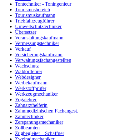
Tontechniker - Toningenieur
Tourismusbereich
Tourismuskaufmann
Triebfahrzeugführer
Umweltschutztechniker
Übersetzer
Veranstaltungskaufmann
Vermessungstechniker
Verkauf
Versicherungskaufmann
Verwaltungsfachangestellten
Wachschutz
Waldorflehrer
Webdesigner
Werbekaufmann
Werkstoffprüfer
Werkzeugmechaniker
Yogalehrer
Zahnarzthelferin
Zahnmedizinischen Fachangest.
Zahntechniker
Zerspanungsmechaniker
Zollbeamten
Zugbegleiter – Schaffner
Zweiradmechaniker