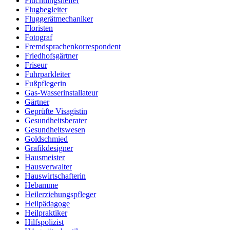
Flüchtlingshelfer
Flugbegleiter
Fluggerätmechaniker
Floristen
Fotograf
Fremdsprachenkorrespondent
Friedhofsgärtner
Friseur
Fuhrparkleiter
Fußpflegerin
Gas-Wasserinstallateur
Gärtner
Geprüfte Visagistin
Gesundheitsberater
Gesundheitswesen
Goldschmied
Grafikdesigner
Hausmeister
Hausverwalter
Hauswirtschafterin
Hebamme
Heilerziehungspfleger
Heilpädagoge
Heilpraktiker
Hilfspolizist