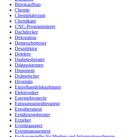
Bürokauffrau
Chemie
Chemielaborant
Chemikant
CNC-Programmierer
Dachdecker
Dekorateur
Demenzbetreuer
Desinfektor
Detektiv
Diabetesberater
Diätassistenten
Disponent
Dolmetscher
Drogistin
Einzelhandelskaufmann
Elektroniker
Energieberaterin
Entspannungstherapeut
Ergotherapeut
Ernährungsberater
Erzieher
Eventmanager
Eventmanagement
Fachangestellte für Medien und Informationsdienste