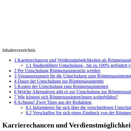
Inhaltsverzeichnis
1
Karrierechancen und Verdienstmöglichkeiten als Röntgenassis
1.1
Studienführer Umschulung - bis zu 100% gefördert 
2
Per Umschulung Röntgenassistent/in werden
3
Voraussetzungen für die Umschulung zum Röntgenassistente
4
Dauer der Umschulung zur Röntgenassistentin
5
Kosten der Umschulung zum Röntgenassistenten
6
Welche Alternativen gibt es zur Umschulung zur Röntgenassi
7
Wie können sich Röntgenassistent/innen weiterbilden?
8
Achtung! Zwei Tipps aus der Redaktion
8.1
Informieren Sie sich über die verschiedenen Umschu
8.2
Verschaffen Sie sich einen Eindruck von der Röntgen
Karrierechancen und Verdienstmöglichkeit