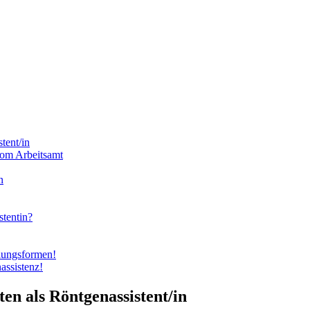
tent/in
vom Arbeitsamt
n
stentin?
lungsformen!
assistenz!
en als Röntgenassistent/in