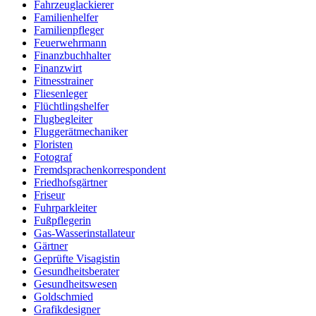
Fahrzeuglackierer
Familienhelfer
Familienpfleger
Feuerwehrmann
Finanzbuchhalter
Finanzwirt
Fitnesstrainer
Fliesenleger
Flüchtlingshelfer
Flugbegleiter
Fluggerätmechaniker
Floristen
Fotograf
Fremdsprachenkorrespondent
Friedhofsgärtner
Friseur
Fuhrparkleiter
Fußpflegerin
Gas-Wasserinstallateur
Gärtner
Geprüfte Visagistin
Gesundheitsberater
Gesundheitswesen
Goldschmied
Grafikdesigner