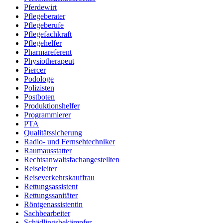
Pferdewirt
Pflegeberater
Pflegeberufe
Pflegefachkraft
Pflegehelfer
Pharmareferent
Physiotherapeut
Piercer
Podologe
Polizisten
Postboten
Produktionshelfer
Programmierer
PTA
Qualitätssicherung
Radio- und Fernsehtechniker
Raumausstatter
Rechtsanwaltsfachangestellten
Reiseleiter
Reiseverkehrskauffrau
Rettungsassistent
Rettungssanitäter
Röntgenassistentin
Sachbearbeiter
Schädlingsbekämpfer