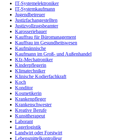
IT-Systemelektroniker
IT-Systemkaufmann
Jugendbetreuer
Justizfachangestellten
Justizvollzugsbeamter
Karosseriebauer
Kauffrau für Büromanagement
Kauffrau im Gesundheitswesen
Kaufmännische
Kaufmann im Groß- und Außenhandel
Kfz-Mechatroniker
Kinderpflegerin
Klimatechniker
Klinische Kodierfachkraft
Koch
Konditor
Kosmetikerin
Krankenpfleger
Krankenschwester
Kreative Berufe
Kunsttherapeut
Laborant
Lagerlogistik
Landwirt oder Forstwirt
Lebensmittelkontrolleur