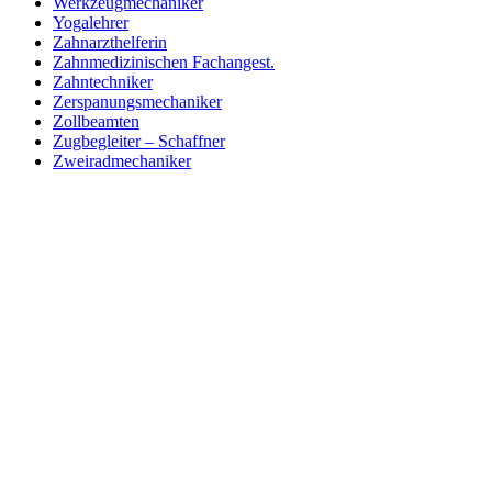
Werkzeugmechaniker
Yogalehrer
Zahnarzthelferin
Zahnmedizinischen Fachangest.
Zahntechniker
Zerspanungsmechaniker
Zollbeamten
Zugbegleiter – Schaffner
Zweiradmechaniker