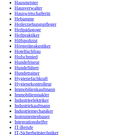
Hausmeister
Hausverwalter
Hauswirtschafterin
Hebamme
Heilerziehungspfleger
Heilpädagoge
Heilpraktiker
Hilfspolizist
Hörgeräteakustiker
Hotelfachfrau
Hufschmied
Hundefriseur
Hundeführer
Hundetrainer
Hygienefachkraft
Hygienekontrolleur
Immobilienkaufmann
Immobilienmakler
Industrieelektriker
Industriekaufmann
Industriemechaniker
Instrumentenbauer
Integrationshelfer
IT-Berufe
IT-Sicherheitstechniker