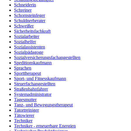
Schneiderin
Schreiner
Schornsteinfeger
Schuldnerberater
Schweißer
Sicherheitsfachkraft
Sozialarbeiter
Sozialhelfer
Sozialassistenten
Sozialpädagoge
Sozialversicherungsfachangestellten
Speditionskaufmann
Sprachen
Sporttherapeut
Sport- und Fitnesskaufmann
Steuerfachangestellten
Straßenbahnfahrer
Systemadministrator
Tagesmutter
Tanz- und Bewegungstherapeut
Tatortreiniger
Tätowierer
Techniker
Techniker - erneuerbare Energien