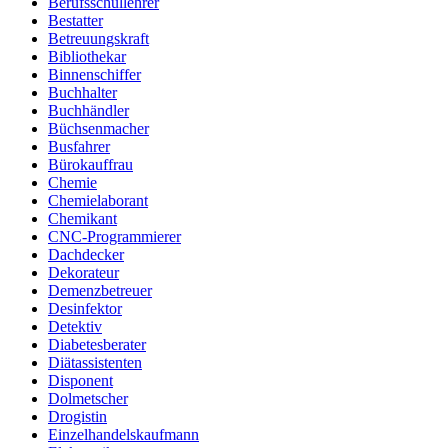
Berufsschullehrer
Bestatter
Betreuungskraft
Bibliothekar
Binnenschiffer
Buchhalter
Buchhändler
Büchsenmacher
Busfahrer
Bürokauffrau
Chemie
Chemielaborant
Chemikant
CNC-Programmierer
Dachdecker
Dekorateur
Demenzbetreuer
Desinfektor
Detektiv
Diabetesberater
Diätassistenten
Disponent
Dolmetscher
Drogistin
Einzelhandelskaufmann