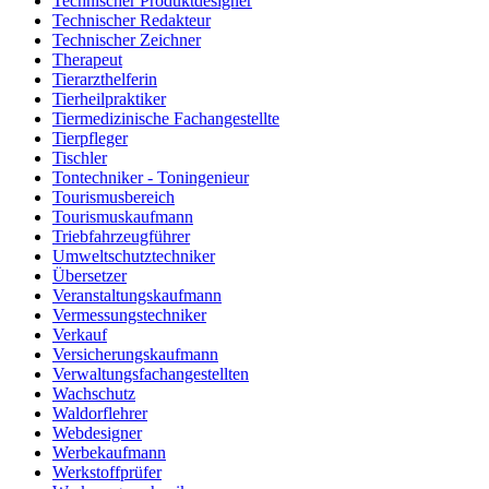
Technischer Produktdesigner
Technischer Redakteur
Technischer Zeichner
Therapeut
Tierarzthelferin
Tierheilpraktiker
Tiermedizinische Fachangestellte
Tierpfleger
Tischler
Tontechniker - Toningenieur
Tourismusbereich
Tourismuskaufmann
Triebfahrzeugführer
Umweltschutztechniker
Übersetzer
Veranstaltungskaufmann
Vermessungstechniker
Verkauf
Versicherungskaufmann
Verwaltungsfachangestellten
Wachschutz
Waldorflehrer
Webdesigner
Werbekaufmann
Werkstoffprüfer