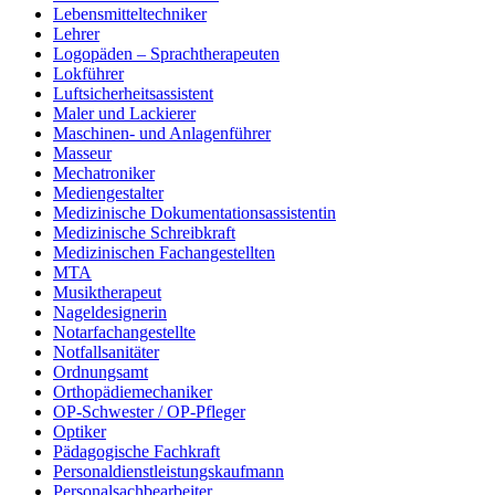
Lebensmitteltechniker
Lehrer
Logopäden – Sprachtherapeuten
Lokführer
Luftsicherheitsassistent
Maler und Lackierer
Maschinen- und Anlagenführer
Masseur
Mechatroniker
Mediengestalter
Medizinische Dokumentationsassistentin
Medizinische Schreibkraft
Medizinischen Fachangestellten
MTA
Musiktherapeut
Nageldesignerin
Notarfachangestellte
Notfallsanitäter
Ordnungsamt
Orthopädiemechaniker
OP-Schwester / OP-Pfleger
Optiker
Pädagogische Fachkraft
Personaldienstleistungskaufmann
Personalsachbearbeiter