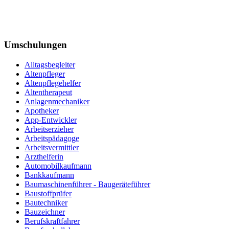
Umschulungen
Alltagsbegleiter
Altenpfleger
Altenpflegehelfer
Altentherapeut
Anlagenmechaniker
Apotheker
App-Entwickler
Arbeitserzieher
Arbeitspädagoge
Arbeitsvermittler
Arzthelferin
Automobilkaufmann
Bankkaufmann
Baumaschinenführer - Baugeräteführer
Baustoffprüfer
Bautechniker
Bauzeichner
Berufskraftfahrer