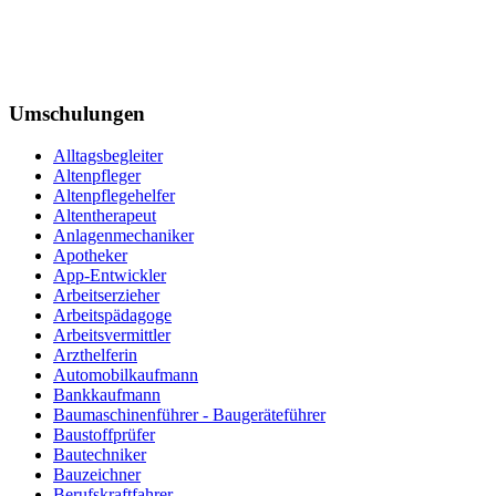
Umschulungen
Alltagsbegleiter
Altenpfleger
Altenpflegehelfer
Altentherapeut
Anlagenmechaniker
Apotheker
App-Entwickler
Arbeitserzieher
Arbeitspädagoge
Arbeitsvermittler
Arzthelferin
Automobilkaufmann
Bankkaufmann
Baumaschinenführer - Baugeräteführer
Baustoffprüfer
Bautechniker
Bauzeichner
Berufskraftfahrer