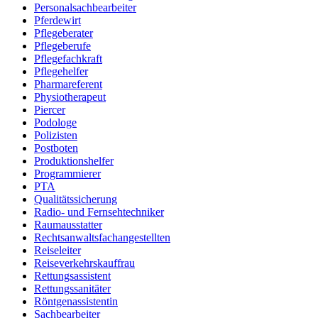
Personalsachbearbeiter
Pferdewirt
Pflegeberater
Pflegeberufe
Pflegefachkraft
Pflegehelfer
Pharmareferent
Physiotherapeut
Piercer
Podologe
Polizisten
Postboten
Produktionshelfer
Programmierer
PTA
Qualitätssicherung
Radio- und Fernsehtechniker
Raumausstatter
Rechtsanwaltsfachangestellten
Reiseleiter
Reiseverkehrskauffrau
Rettungsassistent
Rettungssanitäter
Röntgenassistentin
Sachbearbeiter