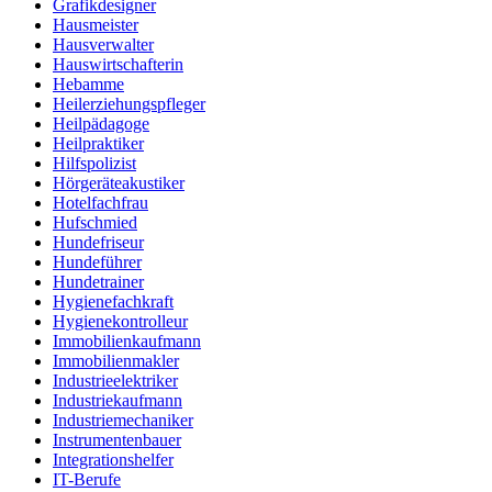
Grafikdesigner
Hausmeister
Hausverwalter
Hauswirtschafterin
Hebamme
Heilerziehungspfleger
Heilpädagoge
Heilpraktiker
Hilfspolizist
Hörgeräteakustiker
Hotelfachfrau
Hufschmied
Hundefriseur
Hundeführer
Hundetrainer
Hygienefachkraft
Hygienekontrolleur
Immobilienkaufmann
Immobilienmakler
Industrieelektriker
Industriekaufmann
Industriemechaniker
Instrumentenbauer
Integrationshelfer
IT-Berufe