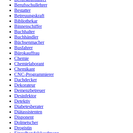
Berufsschullehrer
Bestatter
Betreuungskraft
Bibliothekar
Binnenschiffer
Buchhalter
Buchhändler
Büchsenmacher
Busfahrer
Bürokauffrau
Chemie
Chemielaborant
Chemikant
CNC-Programmierer
Dachdecker
Dekorateur
Demenzbetreuer
Desinfektor
Detektiv
Diabetesberater
Diätassistenten
Disponent
Dolmetscher
Drogistin