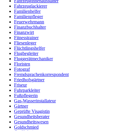
Fahrzeuginnenausstatter
Fahrzeuglackierer
Familienhelfer
Familienpfleger
Feuerwehrmann
Finanzbuchhalter
Finanzwirt
Fitnesstrainer
Fliesenleger
Flüchtlingshelfer
Flugbegleiter
Fluggerätmechaniker
Floristen
Fotograf
Fremdsprachenkorrespondent
Friedhofsgärtner
Friseur
Fuhrparkleiter
Fußpflegerin
Gas-Wasserinstallateur
Gärtner
Geprüfte Visagistin
Gesundheitsberater
Gesundheitswesen
Goldschmied