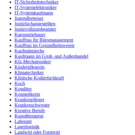
IT-Sicherheitstechniker
IT-Systemelektroniker
IT-Systemkaufmann
Jugendbetreuer
Justizfachangestellten
Justizvollzugsbeamter
Karosseriebauer
Kauffrau für Büromanagement
Kauffrau im Gesundheitswesen
Kaufmännische
Kaufmann im Groß- und Außenhandel
Kfz-Mechatroniker
Kinderpflegerin
Klimatechniker
Klinische Kodierfachkraft
Koch
Konditor
Kosmetikerin
Krankenpfleger
Krankenschwester
Kreative Berufe
Kunsttherapeut
Laborant
Lagerlogistik
Landwirt oder Forstwirt