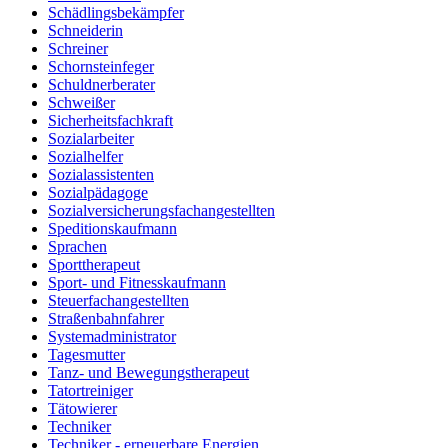
Schädlingsbekämpfer
Schneiderin
Schreiner
Schornsteinfeger
Schuldnerberater
Schweißer
Sicherheitsfachkraft
Sozialarbeiter
Sozialhelfer
Sozialassistenten
Sozialpädagoge
Sozialversicherungsfachangestellten
Speditionskaufmann
Sprachen
Sporttherapeut
Sport- und Fitnesskaufmann
Steuerfachangestellten
Straßenbahnfahrer
Systemadministrator
Tagesmutter
Tanz- und Bewegungstherapeut
Tatortreiniger
Tätowierer
Techniker
Techniker - erneuerbare Energien