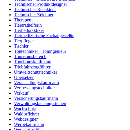
Technischer Produktdesigner
Technischer Redakteur
Technischer Zeichner
Therapeut
Tierarzthelferin
Tierheilpraktiker
Tiermedizinische Fachangestellte
Tierpfleger
Tischler
Tontechniker - Toningenieur
Tourismusbereich
Tourismuskaufmann
Triebfahrzeugführer
Umweltschutztechniker
Übersetzer
Veranstaltungskaufmann
Vermessungstechniker
Verkauf
Versicherungskaufmann
Verwaltungsfachangestellten
Wachschutz
Waldorflehrer
Webdesigner
Werbekaufmann
Werkstoffprüfer