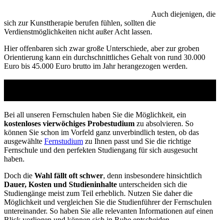
Auch diejenigen, die
sich zur Kunsttherapie berufen fühlen, sollten die
Verdienstmöglichkeiten nicht außer Acht lassen.
Hier offenbaren sich zwar große Unterschiede, aber zur groben
Orientierung kann ein durchschnittliches Gehalt von rund 30.000
Euro bis 45.000 Euro brutto im Jahr herangezogen werden.
Studienführer Umschulung - bis zu 100% gefördert
vom Arbeitsamt
Bei all unseren Fernschulen haben Sie die Möglichkeit, ein
kostenloses vierwöchiges Probestudium
zu absolvieren. So
können Sie schon im Vorfeld ganz unverbindlich testen, ob das
ausgewählte
Fernstudium
zu Ihnen passt und Sie die richtige
Fernschule und den perfekten Studiengang für sich ausgesucht
haben.
Doch die
Wahl fällt oft schwer
, denn insbesondere hinsichtlich
Dauer, Kosten und Studieninhalte
unterscheiden sich die
Studiengänge meist zum Teil erheblich. Nutzen Sie daher die
Möglichkeit und vergleichen Sie die Studienführer der Fernschulen
untereinander. So haben Sie alle relevanten Informationen auf einen
Blick vorliegen und können sich in Ruhe entscheiden.