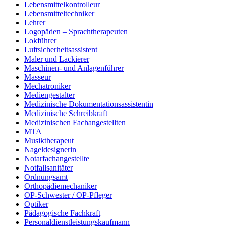
Lebensmittelkontrolleur
Lebensmitteltechniker
Lehrer
Logopäden – Sprachtherapeuten
Lokführer
Luftsicherheitsassistent
Maler und Lackierer
Maschinen- und Anlagenführer
Masseur
Mechatroniker
Mediengestalter
Medizinische Dokumentationsassistentin
Medizinische Schreibkraft
Medizinischen Fachangestellten
MTA
Musiktherapeut
Nageldesignerin
Notarfachangestellte
Notfallsanitäter
Ordnungsamt
Orthopädiemechaniker
OP-Schwester / OP-Pfleger
Optiker
Pädagogische Fachkraft
Personaldienstleistungskaufmann