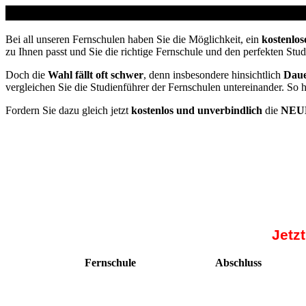
Studienführer Umschulung - bis zu 100% gefördert 
Bei all unseren Fernschulen haben Sie die Möglichkeit, ein
kostenlos
zu Ihnen passt und Sie die richtige Fernschule und den perfekten Stu
Doch die
Wahl fällt oft schwer
, denn insbesondere hinsichtlich
Daue
vergleichen Sie die Studienführer der Fernschulen untereinander. So 
Fordern Sie dazu gleich jetzt
kostenlos und unverbindlich
die
NEUE
Jetz
Fernschule
Abschluss