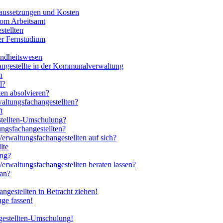
aussetzungen und Kosten
vom Arbeitsamt
tellten
er Fernstudium
undheitswesen
ngestellte in der Kommunalverwaltung
n
l?
en absolvieren?
altungsfachangestellten?
t
stellten-Umschulung?
ngsfachangestellten?
erwaltungsfachangestellten auf sich?
lte
ung?
erwaltungsfachangestellten beraten lassen?
 an?
gestellten in Betracht ziehen!
uge fassen!
gestellten-Umschulung!