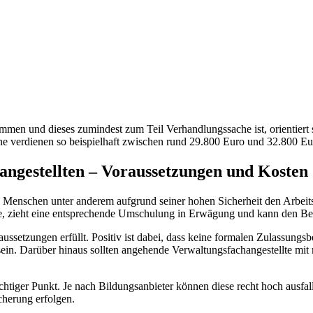
immen und dieses zumindest zum Teil Verhandlungssache ist, orientiert 
e verdienen so beispielhaft zwischen rund 29.800 Euro und 32.800 Eur
ngestellten – Voraussetzungen und Kosten
n Menschen unter anderem aufgrund seiner hohen Sicherheit den Arbeitsp
hte, zieht eine entsprechende Umschulung in Erwägung und kann den 
aussetzungen erfüllt. Positiv ist dabei, dass keine formalen Zulassungs
sein. Darüber hinaus sollten angehende Verwaltungsfachangestellte m
tiger Punkt. Je nach Bildungsanbieter können diese recht hoch ausfall
cherung erfolgen.