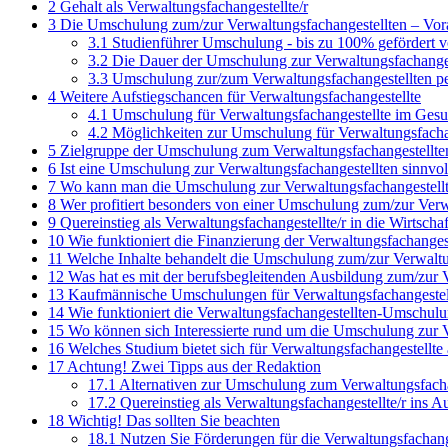
2
Gehalt als Verwaltungsfachangestellte/r
3
Die Umschulung zum/zur Verwaltungsfachangestellten – Vor
3.1
Studienführer Umschulung - bis zu 100% gefördert 
3.2
Die Dauer der Umschulung zur Verwaltungsfachanges
3.3
Umschulung zur/zum Verwaltungsfachangestellten p
4
Weitere Aufstiegschancen für Verwaltungsfachangestellte
4.1
Umschulung für Verwaltungsfachangestellte im Ges
4.2
Möglichkeiten zur Umschulung für Verwaltungsfacha
5
Zielgruppe der Umschulung zum Verwaltungsfachangestellte
6
Ist eine Umschulung zur Verwaltungsfachangestellten sinnvol
7
Wo kann man die Umschulung zur Verwaltungsfachangestellt
8
Wer profitiert besonders von einer Umschulung zum/zur Verw
9
Quereinstieg als Verwaltungsfachangestellte/r in die Wirtschaf
10
Wie funktioniert die Finanzierung der Verwaltungsfachange
11
Welche Inhalte behandelt die Umschulung zum/zur Verwaltu
12
Was hat es mit der berufsbegleitenden Ausbildung zum/zur V
13
Kaufmännische Umschulungen für Verwaltungsfachangestel
14
Wie funktioniert die Verwaltungsfachangestellten-Umschul
15
Wo können sich Interessierte rund um die Umschulung zur V
16
Welches Studium bietet sich für Verwaltungsfachangestellte
17
Achtung! Zwei Tipps aus der Redaktion
17.1
Alternativen zur Umschulung zum Verwaltungsfachan
17.2
Quereinstieg als Verwaltungsfachangestellte/r ins A
18
Wichtig! Das sollten Sie beachten
18.1
Nutzen Sie Förderungen für die Verwaltungsfachan