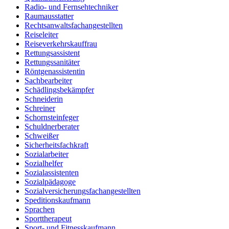
Radio- und Fernsehtechniker
Raumausstatter
Rechtsanwaltsfachangestellten
Reiseleiter
Reiseverkehrskauffrau
Rettungsassistent
Rettungssanitäter
Röntgenassistentin
Sachbearbeiter
Schädlingsbekämpfer
Schneiderin
Schreiner
Schornsteinfeger
Schuldnerberater
Schweißer
Sicherheitsfachkraft
Sozialarbeiter
Sozialhelfer
Sozialassistenten
Sozialpädagoge
Sozialversicherungsfachangestellten
Speditionskaufmann
Sprachen
Sporttherapeut
Sport- und Fitnesskaufmann