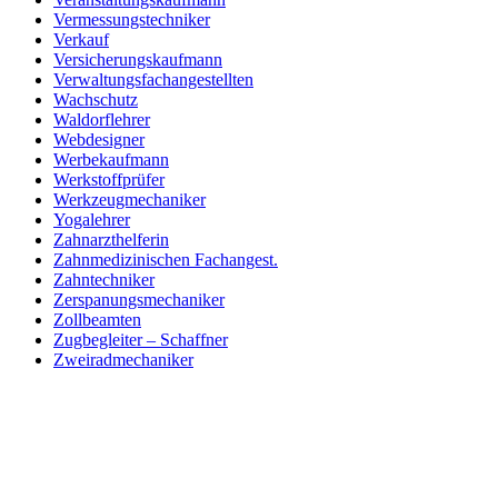
Vermessungstechniker
Verkauf
Versicherungskaufmann
Verwaltungsfachangestellten
Wachschutz
Waldorflehrer
Webdesigner
Werbekaufmann
Werkstoffprüfer
Werkzeugmechaniker
Yogalehrer
Zahnarzthelferin
Zahnmedizinischen Fachangest.
Zahntechniker
Zerspanungsmechaniker
Zollbeamten
Zugbegleiter – Schaffner
Zweiradmechaniker