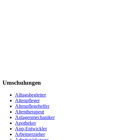
Umschulungen
Alltagsbegleiter
Altenpfleger
Altenpflegehelfer
Altentherapeut
Anlagenmechaniker
Apotheker
App-Entwickler
Arbeitserzieher
Arbeitspädagoge