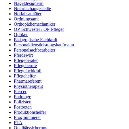
Nageldesignerin
Notarfachangestellte
Notfallsanitäter
Ordnungsamt
Orthopädiemechaniker
OP-Schwester / OP-Pfleger
Optiker
Pädagogische Fachkraft
Personaldienstleistungskaufmann
Personalsachbearbeiter
Pferdewirt
Pflegeberater
Pflegeberufe
Pflegefachkraft
Pflegehelfer
Pharmareferent
Physiotherapeut
Piercer
Podologe
Polizisten
Postboten
Produktionshelfer
Programmierer
PTA
Qualitätssicherung