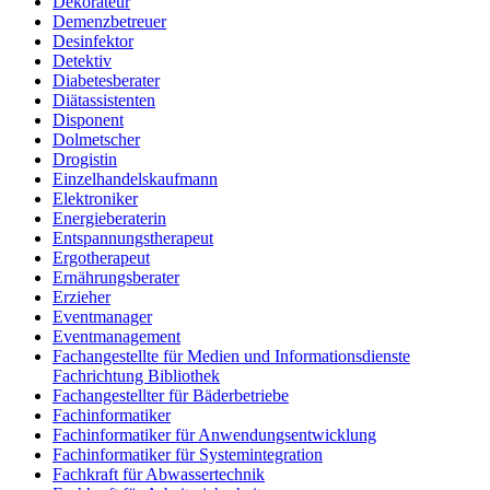
Dekorateur
Demenzbetreuer
Desinfektor
Detektiv
Diabetesberater
Diätassistenten
Disponent
Dolmetscher
Drogistin
Einzelhandelskaufmann
Elektroniker
Energieberaterin
Entspannungstherapeut
Ergotherapeut
Ernährungsberater
Erzieher
Eventmanager
Eventmanagement
Fachangestellte für Medien und Informationsdienste
Fachrichtung Bibliothek
Fachangestellter für Bäderbetriebe
Fachinformatiker
Fachinformatiker für Anwendungsentwicklung
Fachinformatiker für Systemintegration
Fachkraft für Abwassertechnik