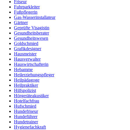
Friseur
Fuhrparkleiter
Fußpflegerin
Gas-Wasserinstallateur
Gärtner
Geprüfte Visagistin
Gesundheitsberater
Gesundheitswesen
Goldschmied
Grafikdesigner
Hausmeister
Hausverwalter
Hauswirtschafterin
Hebamme
Heilerziehungspfleger
Heilpädagoge
Heilpraktiker
Hilfspolizist
Hörgeräteakustiker
Hotelfachfrau
Hufschmied
Hundefriseur
Hundeführer
Hundetrainer
Hygienefachkraft