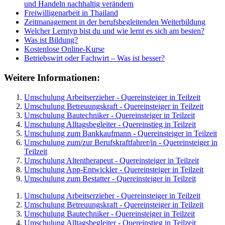
und Handeln nachhaltig verändern
Freiwilligenarbeit in Thailand
Zeitmanagement in der berufsbegleitenden Weiterbildung
Welcher Lerntyp bist du und wie lernt es sich am besten?
Was ist Bildung?
Kostenlose Online-Kurse
Betriebswirt oder Fachwirt – Was ist besser?
Weitere Informationen:
Umschulung Arbeitserzieher - Quereinsteiger in Teilzeit
Umschulung Betreuungskraft - Quereinsteiger in Teilzeit
Umschulung Bautechniker - Quereinsteiger in Teilzeit
Umschulung Alltagsbegleiter - Quereinstieg in Teilzeit
Umschulung zum Bankkaufmann - Quereinsteiger in Teilzeit
Umschulung zum/zur Berufskraftfahrer/in - Quereinsteiger in
Teilzeit
Umschulung Altentherapeut - Quereinsteiger in Teilzeit
Umschulung App-Entwickler - Quereinsteiger in Teilzeit
Umschulung zum Bestatter - Quereinsteiger in Teilzeit
Umschulung Arbeitserzieher - Quereinsteiger in Teilzeit
Umschulung Betreuungskraft - Quereinsteiger in Teilzeit
Umschulung Bautechniker - Quereinsteiger in Teilzeit
Umschulung Alltagsbegleiter - Quereinstieg in Teilzeit