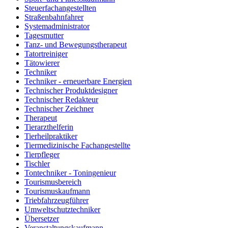
Steuerfachangestellten
Straßenbahnfahrer
Systemadministrator
Tagesmutter
Tanz- und Bewegungstherapeut
Tatortreiniger
Tätowierer
Techniker
Techniker - erneuerbare Energien
Technischer Produktdesigner
Technischer Redakteur
Technischer Zeichner
Therapeut
Tierarzthelferin
Tierheilpraktiker
Tiermedizinische Fachangestellte
Tierpfleger
Tischler
Tontechniker - Toningenieur
Tourismusbereich
Tourismuskaufmann
Triebfahrzeugführer
Umweltschutztechniker
Übersetzer
Veranstaltungskaufmann