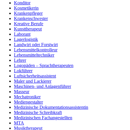
Konditor
Kosmetikerin
Krankenpfleger
Krankenschwester
Kreative Berufe
Kunsttherapeut
Laborant
Lagerlogistik
Landwirt oder Forstwirt
Lebensmittelkontrolleur
Lebensmitteltechniker
Lehrer
Logopäden – Sprachtherapeuten
Lokführer
Luftsicherheitsassistent
Maler und Lackierer
Maschinen- und Anlagenführer
Masseur
Mechatroniker
Mediengestalter
Medizinische Dokumentationsassistentin
Medizinische Schreibkraft
Medizinischen Fachangestellten
MTA
Musiktherapeut