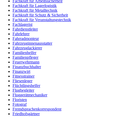
Fachkraft für Arbeitssicherheit
Fachkraft für Lagerlogistik
Fachkraft für Metalltechnik
Fachkraft für Schutz & Sicherheit
Fachkraft für Veranstaltungstechnik
Fachlagerist
Fahrdienstleiter
Fahrlehrer
Fahrradmonteur
Fahrzeuginnenausstatter
Fahrzeuglackierer
Familienhelfer
Familienpfleger
Feuerwehrmann
Finanzbuchhalter
Finanzwirt
Fitnesstrainer
Fliesenleger
Flüchtlingshelfer
Flugbegleiter
Fluggerätmechaniker
Floristen
Fotograf
Fremdsprachenkorrespondent
Friedhofsgärtner