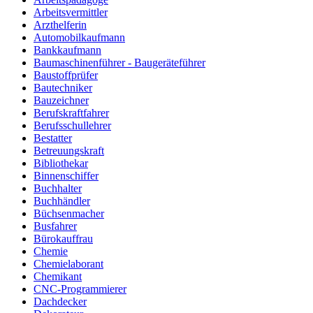
Arbeitsvermittler
Arzthelferin
Automobilkaufmann
Bankkaufmann
Baumaschinenführer - Baugeräteführer
Baustoffprüfer
Bautechniker
Bauzeichner
Berufskraftfahrer
Berufsschullehrer
Bestatter
Betreuungskraft
Bibliothekar
Binnenschiffer
Buchhalter
Buchhändler
Büchsenmacher
Busfahrer
Bürokauffrau
Chemie
Chemielaborant
Chemikant
CNC-Programmierer
Dachdecker