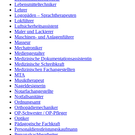
Lebensmitteltechniker
Lehrer
Logopäden – Sprachtherapeuten
Lokführer
Luftsicherheitsassistent
Maler und Lackierer
Maschinen- und Anlagenführer
Masseur
Mechatroniker
Mediengestalter
Medizinische Dokumentationsassistentin
Medizinische Schreibkraft
Medizinischen Fachangestellten
MTA
Musiktherapeut
Nageldesignerin
Notarfachangestellte
Notfallsanitäter
Ordnungsamt
Orthopädiemechaniker
OP-Schwester / OP-Pfleger
Optiker
Pädagogische Fachkraft
Personaldienstleistungskaufmann
Personalsachbearbeiter