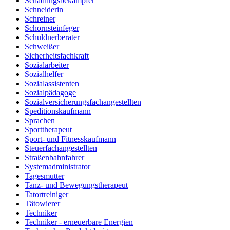
Schädlingsbekämpfer
Schneiderin
Schreiner
Schornsteinfeger
Schuldnerberater
Schweißer
Sicherheitsfachkraft
Sozialarbeiter
Sozialhelfer
Sozialassistenten
Sozialpädagoge
Sozialversicherungsfachangestellten
Speditionskaufmann
Sprachen
Sporttherapeut
Sport- und Fitnesskaufmann
Steuerfachangestellten
Straßenbahnfahrer
Systemadministrator
Tagesmutter
Tanz- und Bewegungstherapeut
Tatortreiniger
Tätowierer
Techniker
Techniker - erneuerbare Energien