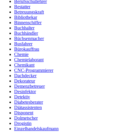
Berufsschullehrer
Bestatter
Betreuungskraft
Bibliothekar
Binnenschiffer
Buchhalter
Buchhändler
Büchsenmacher
Busfahrer
Bürokauffrau
Chemie
Chemielaborant
Chemikant
CNC-Programmierer
Dachdecker
Dekorateur
Demenzbetreuer
Desinfektor
Detektiv
Diabetesberater
Diätassistenten
Disponent
Dolmetscher
Drogistin
Einzelhandelskaufmann