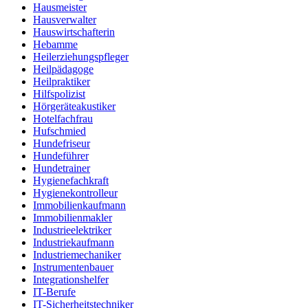
Hausmeister
Hausverwalter
Hauswirtschafterin
Hebamme
Heilerziehungspfleger
Heilpädagoge
Heilpraktiker
Hilfspolizist
Hörgeräteakustiker
Hotelfachfrau
Hufschmied
Hundefriseur
Hundeführer
Hundetrainer
Hygienefachkraft
Hygienekontrolleur
Immobilienkaufmann
Immobilienmakler
Industrieelektriker
Industriekaufmann
Industriemechaniker
Instrumentenbauer
Integrationshelfer
IT-Berufe
IT-Sicherheitstechniker