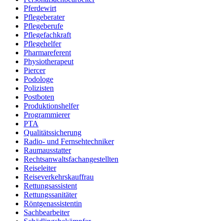
Pferdewirt
Pflegeberater
Pflegeberufe
Pflegefachkraft
Pflegehelfer
Pharmareferent
Physiotherapeut
Piercer
Podologe
Polizisten
Postboten
Produktionshelfer
Programmierer
PTA
Qualitätssicherung
Radio- und Fernsehtechniker
Raumausstatter
Rechtsanwaltsfachangestellten
Reiseleiter
Reiseverkehrskauffrau
Rettungsassistent
Rettungssanitäter
Röntgenassistentin
Sachbearbeiter