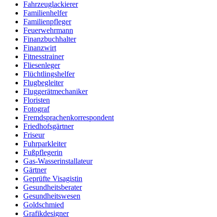
Fahrzeuglackierer
Familienhelfer
Familienpfleger
Feuerwehrmann
Finanzbuchhalter
Finanzwirt
Fitnesstrainer
Fliesenleger
Flüchtlingshelfer
Flugbegleiter
Fluggerätmechaniker
Floristen
Fotograf
Fremdsprachenkorrespondent
Friedhofsgärtner
Friseur
Fuhrparkleiter
Fußpflegerin
Gas-Wasserinstallateur
Gärtner
Geprüfte Visagistin
Gesundheitsberater
Gesundheitswesen
Goldschmied
Grafikdesigner