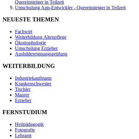
Quereinsteiger in Teilzeit
Umschulung App-Entwickler - Quereinsteiger in Teilzeit
NEUESTE THEMEN
Fachwirt
Weiterbildung Altenpflege
Ökotrophologie
Umschulung Erzieher
Ausbildereignungsprüfung
WEITERBILDUNG
Industriekaufmann
Krankenschwester
Tischler
Maurer
Erzieher
FERNSTUDIUM
Heilpädagogik
Fotografie
Lehramt