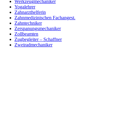
Werkzeugmechaniker
Yogalehrer
Zahnarzthelferin
Zahnmedizinischen Fachangest.
Zahntechniker
Zerspanungsmechaniker
Zollbeamten
Zugbegleiter – Schaffner
Zweiradmechaniker