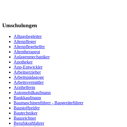
Umschulungen
Alltagsbegleiter
Altenpfleger
Altenpflegehelfer
Altentherapeut
Anlagenmechaniker
Apotheker
App-Entwickler
Arbeitserzieher
Arbeitspädagoge
Arbeitsvermittler
Arzthelferin
Automobilkaufmann
Bankkaufmann
Baumaschinenführer - Baugeräteführer
Baustoffprüfer
Bautechniker
Bauzeichner
Berufskraftfahrer