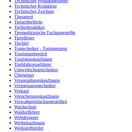
Technischer Produktdesigner
Technischer Redakteur
Technischer Zeichner
Therapeut
Tierarzthelferin
Tierheilpraktiker
Tiermedizinische Fachangestellte
Tierpfleger
Tischler
Tontechniker - Toningenieur
Tourismusbereich
Tourismuskaufmann
Triebfahrzeugführer
Umweltschutztechniker
Übersetzer
Veranstaltungskaufmann
Vermessungstechniker
Verkauf
Versicherungskaufmann
Verwaltungsfachangestellten
Wachschutz
Waldorflehrer
Webdesigner
Werbekaufmann
Werkstoffprüfer