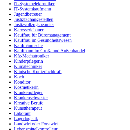
IT-Systemelektroniker
IT-Systemkaufmann
Jugendbetreuer
Justizfachangestellten
Justizvollzugsbeamter
Karosseriebauer
Kauffrau für Büromanagement
Kauffrau im Gesundheitswesen
Kaufmännische
Kaufmann im Groß- und Außenhandel
Kfz-Mechatroniker
Kinderpflegerin
Klimatechniker
Klinische Kodierfachkraft
Koch
Konditor
Kosmetikerin
Krankenpfleger
Krankenschwester
Kreative Berufe
Kunsttherapeut
Laborant
Lagerlogistik
Landwirt oder Forstwirt
Lebensmittelkontrolleur