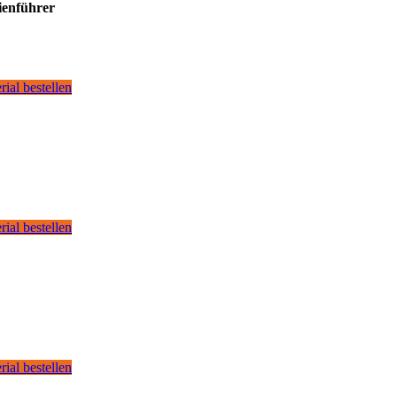
ienführer
rial bestellen
rial bestellen
rial bestellen