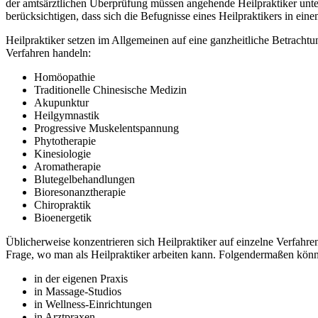
der amtsärztlichen Überprüfung müssen angehende Heilpraktiker unter B
berücksichtigen, dass sich die Befugnisse eines Heilpraktikers in ei
Heilpraktiker setzen im Allgemeinen auf eine ganzheitliche Betracht
Verfahren handeln:
Homöopathie
Traditionelle Chinesische Medizin
Akupunktur
Heilgymnastik
Progressive Muskelentspannung
Phytotherapie
Kinesiologie
Aromatherapie
Blutegelbehandlungen
Bioresonanztherapie
Chiropraktik
Bioenergetik
Üblicherweise konzentrieren sich Heilpraktiker auf einzelne Verfahren
Frage, wo man als Heilpraktiker arbeiten kann. Folgendermaßen könne
in der eigenen Praxis
in Massage-Studios
in Wellness-Einrichtungen
in Arztpraxen