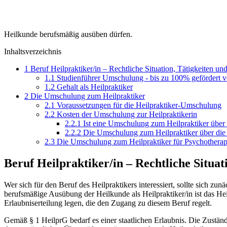
Heilkunde berufsmäßig ausüben dürfen.
Inhaltsverzeichnis
1
Beruf Heilpraktiker/in – Rechtliche Situation, Tätigkeiten u
1.1
Studienführer Umschulung - bis zu 100% gefördert 
1.2
Gehalt als Heilpraktiker
2
Die Umschulung zum Heilpraktiker
2.1
Voraussetzungen für die Heilpraktiker-Umschulung
2.2
Kosten der Umschulung zur Heilpraktikerin
2.2.1
Ist eine Umschulung zum Heilpraktiker über 
2.2.2
Die Umschulung zum Heilpraktiker über die 
2.3
Die Umschulung zum Heilpraktiker für Psychotherap
Beruf Heilpraktiker/in – Rechtliche Situa
Wer sich für den Beruf des Heilpraktikers interessiert, sollte sich zun
berufsmäßige Ausübung der Heilkunde als Heilpraktiker/in ist das He
Erlaubniserteilung legen, die den Zugang zu diesem Beruf regelt.
Gemäß § 1 HeilprG bedarf es einer staatlichen Erlaubnis. Die Zustän