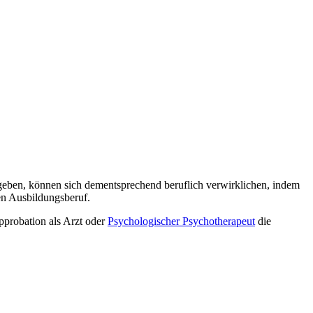
 geben, können sich dementsprechend beruflich verwirklichen, indem
en Ausbildungsberuf.
pprobation als Arzt oder
Psychologischer Psychotherapeut
die