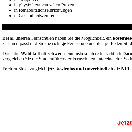
in physiotherapeutischen Praxen
in Rehabilitationseinrichtungen
in Gesundheitszentren
Studienführer Umschulung - bis zu 100% gefördert 
Bei all unseren Fernschulen haben Sie die Möglichkeit, ein
kostenlos
zu Ihnen passt und Sie die richtige Fernschule und den perfekten Stu
Doch die
Wahl fällt oft schwer
, denn insbesondere hinsichtlich
Daue
vergleichen Sie die Studienführer der Fernschulen untereinander. So 
Fordern Sie dazu gleich jetzt
kostenlos und unverbindlich
die
NEUE
Jetz