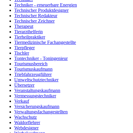
Techniker - erneuerbare Energien
Technischer Produktdesigner
Technischer Redakteur
Technischer Zeichner
Therapeut
Tierarzthelferin
Tierheilpraktiker
Tiermedizinische Fachangestellte
Tierpfleger
Tischler
Tontechniker - Toningenieur
Tourismusbereich
Tourismuskaufmann
Triebfahrzeugführer
Umweltschutztechniker
Übersetzer
Veranstaltungskaufmann
Vermessungstechniker
Verkauf
Versicherungskaufmann
Verwaltungsfachangestellten
Wachschutz
Waldorflehrer
Webdesigner