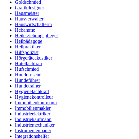
Goldschmied
Grafikdesigner
Hausmeister
Hausverwalter
Hauswirtschafterin
Hebamme
Heilerziehungspfleger
Heilpädagoge
Heilpraktiker
Hilfspolizist
Hörgeräteakustiker
Hotelfachfrau
Hufschmied
Hundefriseur
Hundeführer
Hundetrainer
Hygienefachkraft
Hygienekontrolleur
Immobilienkaufmann
Immobilienmakler
Industrieelektriker
Industriekaufmann
Industriemechaniker
Instrumentenbauer
Integrationshelfer