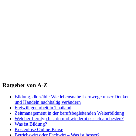
Ratgeber von A-Z
Bildung, die zählt: Wie lebensnahe Lernwege unser Denken
und Handeln nachhaltig verändern
Freiwilligenarbeit in Thailand
Zeitmanagement in der berufsbegleitenden Weiterbildung
Welcher Lerntyp bist du und wie lernt es sich am besten?
Was ist Bildung?
Kostenlose Online-Kurse
Betriebswirt oder Fachwirt – Was ist besser?