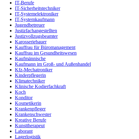
IT-Berufe
IT-Sicherheitstechniker
IT-Systemelektroniker
IT-Systemkaufmann
Jugendbetreuer
Justizfachangestellten
Justizvollzugsbeamter
Karosseriebauer
Kauffrau für Büromanagement
Kauffrau im Gesundheitswesen
Kaufmännische
Kaufmann im Groß- und Außenhandel
Kfz-Mechatroniker
Kinderpflegerin
Klimatechniker
Klinische Kodierfachkraft
Koch
Konditor
Kosmetikerin
Krankenpfleger
Krankenschwester
Kreative Berufe
Kunsttherapeut
Laborant
Lagerlogistik