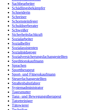
Sachbearbeiter
Schädlingsbekämpfer
Schneiderin
Schreiner
Schornsteinfeger
Schuldnerberater
Schweißer
Sicherheitsfachkraft
Sozialarbeiter
Sozialhelfer
Sozialassistenten
Sozialpädagoge
Sozialversicherungsfachangestellten
Speditionskaufmann
Sprachen
Sporttherapeut
Sport- und Fitnesskaufmann
Steuerfachangestellten
Straßenbahnfahrer
Systemadministrator
Tagesmutter
Tanz- und Bewegungstherapeut
Tatortreiniger
Tätowierer
Techniker