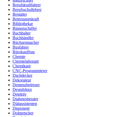
Bauzeichner
Berufskraftfahrer
Berufsschullehrer
Bestatter
Betreuungskraft
Bibliothekar
Binnenschiffer
Buchhalter
Buchhändler
Büchsenmacher
Busfahrer
Bürokauffrau
Chemie
Chemielaborant
Chemikant
CNC-Programmierer
Dachdecker
Dekorateur
Demenzbetreuer
Desinfektor
Detektiv
Diabetesberater
Diätassistenten
Disponent
Dolmetscher