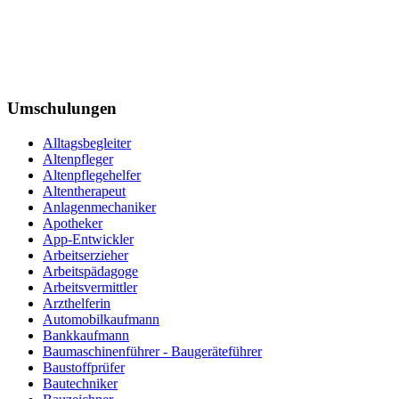
Umschulungen
Alltagsbegleiter
Altenpfleger
Altenpflegehelfer
Altentherapeut
Anlagenmechaniker
Apotheker
App-Entwickler
Arbeitserzieher
Arbeitspädagoge
Arbeitsvermittler
Arzthelferin
Automobilkaufmann
Bankkaufmann
Baumaschinenführer - Baugeräteführer
Baustoffprüfer
Bautechniker