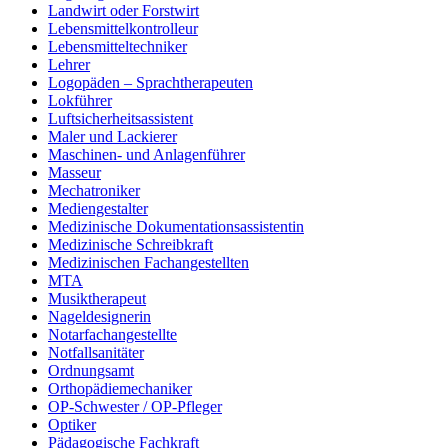
Landwirt oder Forstwirt
Lebensmittelkontrolleur
Lebensmitteltechniker
Lehrer
Logopäden – Sprachtherapeuten
Lokführer
Luftsicherheitsassistent
Maler und Lackierer
Maschinen- und Anlagenführer
Masseur
Mechatroniker
Mediengestalter
Medizinische Dokumentationsassistentin
Medizinische Schreibkraft
Medizinischen Fachangestellten
MTA
Musiktherapeut
Nageldesignerin
Notarfachangestellte
Notfallsanitäter
Ordnungsamt
Orthopädiemechaniker
OP-Schwester / OP-Pfleger
Optiker
Pädagogische Fachkraft