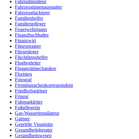
Fahrradmonteur
Fahrzeuginnenausstatter
Fahrzeuglackierer
Familienhelfer
Familienpfleger
Feuerwehrmann
Finanzbuchhalter
Finanzwirt
Fitnesstrainer
Fliesenleger
Flüchtlingshelfer
Flugbegleiter
Fluggerätmechaniker
Floristen
Fotograf
Fremdsprachenkorrespondent
Friedhofsgärtner
Friseur
Fuhrparkleiter
Fußpflegerin
Gas-Wasserinstallateur
Gärtner
Geprüfte Visagistin
Gesundheitsberater
Gesundheitswesen