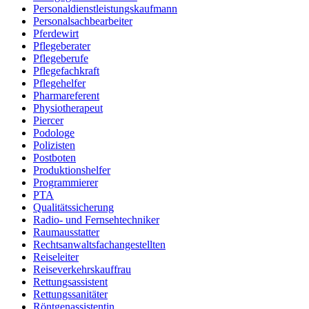
Personaldienstleistungskaufmann
Personalsachbearbeiter
Pferdewirt
Pflegeberater
Pflegeberufe
Pflegefachkraft
Pflegehelfer
Pharmareferent
Physiotherapeut
Piercer
Podologe
Polizisten
Postboten
Produktionshelfer
Programmierer
PTA
Qualitätssicherung
Radio- und Fernsehtechniker
Raumausstatter
Rechtsanwaltsfachangestellten
Reiseleiter
Reiseverkehrskauffrau
Rettungsassistent
Rettungssanitäter
Röntgenassistentin