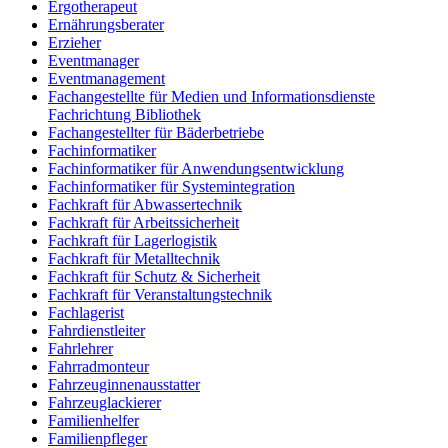
Ergotherapeut
Ernährungsberater
Erzieher
Eventmanager
Eventmanagement
Fachangestellte für Medien und Informationsdienste
Fachrichtung Bibliothek
Fachangestellter für Bäderbetriebe
Fachinformatiker
Fachinformatiker für Anwendungsentwicklung
Fachinformatiker für Systemintegration
Fachkraft für Abwassertechnik
Fachkraft für Arbeitssicherheit
Fachkraft für Lagerlogistik
Fachkraft für Metalltechnik
Fachkraft für Schutz & Sicherheit
Fachkraft für Veranstaltungstechnik
Fachlagerist
Fahrdienstleiter
Fahrlehrer
Fahrradmonteur
Fahrzeuginnenausstatter
Fahrzeuglackierer
Familienhelfer
Familienpfleger