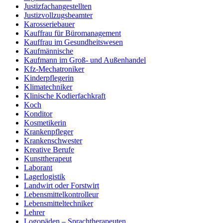
Justizfachangestellten
Justizvollzugsbeamter
Karosseriebauer
Kauffrau für Büromanagement
Kauffrau im Gesundheitswesen
Kaufmännische
Kaufmann im Groß- und Außenhandel
Kfz-Mechatroniker
Kinderpflegerin
Klimatechniker
Klinische Kodierfachkraft
Koch
Konditor
Kosmetikerin
Krankenpfleger
Krankenschwester
Kreative Berufe
Kunsttherapeut
Laborant
Lagerlogistik
Landwirt oder Forstwirt
Lebensmittelkontrolleur
Lebensmitteltechniker
Lehrer
Logopäden – Sprachtherapeuten