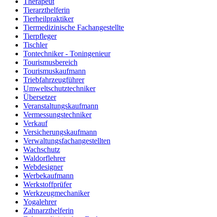
Therapeut
Tierarzthelferin
Tierheilpraktiker
Tiermedizinische Fachangestellte
Tierpfleger
Tischler
Tontechniker - Toningenieur
Tourismusbereich
Tourismuskaufmann
Triebfahrzeugführer
Umweltschutztechniker
Übersetzer
Veranstaltungskaufmann
Vermessungstechniker
Verkauf
Versicherungskaufmann
Verwaltungsfachangestellten
Wachschutz
Waldorflehrer
Webdesigner
Werbekaufmann
Werkstoffprüfer
Werkzeugmechaniker
Yogalehrer
Zahnarzthelferin