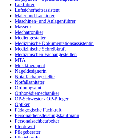
Lokführer
Luftsicherheitsassistent
Maler und Lackierer
Maschinen- und Anlagenführer
Masseur
Mechatroniker
Mediengestalter
Medizinische Dokumentationsassistentin
Medizinische Schreibkraft
Medizinischen Fachangestellten
MTA
Musiktherapeut
Nageldesignerin
Notarfachangestellte
Notfallsanitäter
Ordnungsamt
Orthopädiemechaniker
OP-Schwester / OP-Pfleger
Optiker
Pädagogische Fachkraft
Personaldienstleistungskaufmann
Personalsachbearbeiter
Pferdewirt
Pflegeberater
Pflegeberufe