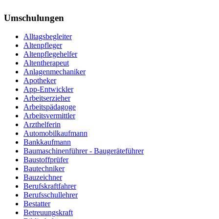
Umschulungen
Alltagsbegleiter
Altenpfleger
Altenpflegehelfer
Altentherapeut
Anlagenmechaniker
Apotheker
App-Entwickler
Arbeitserzieher
Arbeitspädagoge
Arbeitsvermittler
Arzthelferin
Automobilkaufmann
Bankkaufmann
Baumaschinenführer - Baugeräteführer
Baustoffprüfer
Bautechniker
Bauzeichner
Berufskraftfahrer
Berufsschullehrer
Bestatter
Betreuungskraft