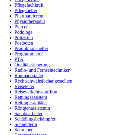
Pflegefachkraft
Pflegehelfer
Pharmareferent
Physiotherapeut
Piercer
Podologe
Polizisten
Postboten
Produktionshelfer
Programmierer
PTA
Qualitätssicherung
Radio- und Fernsehtechniker
Raumausstatter
Rechtsanwaltsfachangestellten
Reiseleiter
Reiseverkehrskauffrau
Rettungsassistent
Rettungssanitäter
Röntgenassistentin
Sachbearbeiter
Schädlingsbekämpfer
Schneiderin
Schreiner