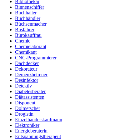
Bibliothekar
Binnenschiffer
Buchhalter
Buchhändler
Büchsenmacher
Busfahrer
Bürokauffrau
Chemie
Chemielaborant
Chemikant
CNC-Programmierer
Dachdecker
Dekorateur
Demenzbetreuer
Desinfektor
Detektiv
Diabetesberater
Diätassistenten
Disponent
Dolmetscher
Drogistin
Einzelhandelskaufmann
Elektroniker
Energieberaterin
Entspannungstherapeut