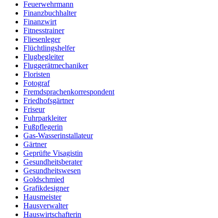
Feuerwehrmann
Finanzbuchhalter
Finanzwirt
Fitnesstrainer
Fliesenleger
Flüchtlingshelfer
Flugbegleiter
Fluggerätmechaniker
Floristen
Fotograf
Fremdsprachenkorrespondent
Friedhofsgärtner
Friseur
Fuhrparkleiter
Fußpflegerin
Gas-Wasserinstallateur
Gärtner
Geprüfte Visagistin
Gesundheitsberater
Gesundheitswesen
Goldschmied
Grafikdesigner
Hausmeister
Hausverwalter
Hauswirtschafterin