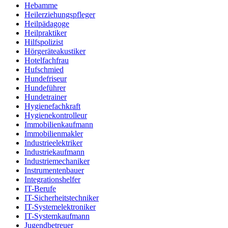
Hebamme
Heilerziehungspfleger
Heilpädagoge
Heilpraktiker
Hilfspolizist
Hörgeräteakustiker
Hotelfachfrau
Hufschmied
Hundefriseur
Hundeführer
Hundetrainer
Hygienefachkraft
Hygienekontrolleur
Immobilienkaufmann
Immobilienmakler
Industrieelektriker
Industriekaufmann
Industriemechaniker
Instrumentenbauer
Integrationshelfer
IT-Berufe
IT-Sicherheitstechniker
IT-Systemelektroniker
IT-Systemkaufmann
Jugendbetreuer