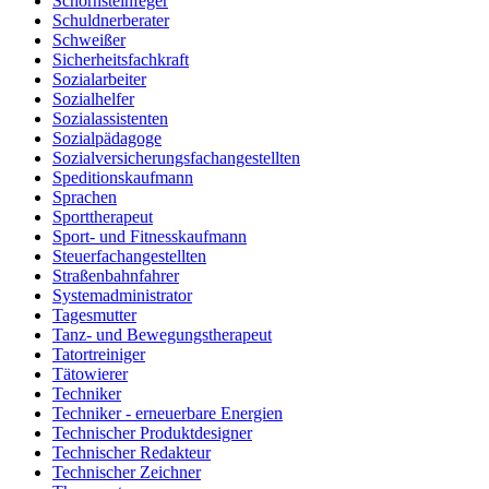
Schornsteinfeger
Schuldnerberater
Schweißer
Sicherheitsfachkraft
Sozialarbeiter
Sozialhelfer
Sozialassistenten
Sozialpädagoge
Sozialversicherungsfachangestellten
Speditionskaufmann
Sprachen
Sporttherapeut
Sport- und Fitnesskaufmann
Steuerfachangestellten
Straßenbahnfahrer
Systemadministrator
Tagesmutter
Tanz- und Bewegungstherapeut
Tatortreiniger
Tätowierer
Techniker
Techniker - erneuerbare Energien
Technischer Produktdesigner
Technischer Redakteur
Technischer Zeichner