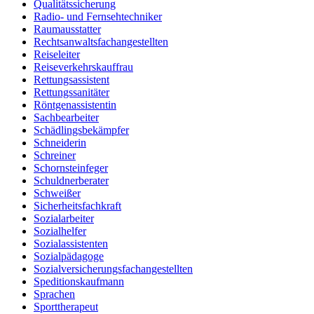
Qualitätssicherung
Radio- und Fernsehtechniker
Raumausstatter
Rechtsanwaltsfachangestellten
Reiseleiter
Reiseverkehrskauffrau
Rettungsassistent
Rettungssanitäter
Röntgenassistentin
Sachbearbeiter
Schädlingsbekämpfer
Schneiderin
Schreiner
Schornsteinfeger
Schuldnerberater
Schweißer
Sicherheitsfachkraft
Sozialarbeiter
Sozialhelfer
Sozialassistenten
Sozialpädagoge
Sozialversicherungsfachangestellten
Speditionskaufmann
Sprachen
Sporttherapeut