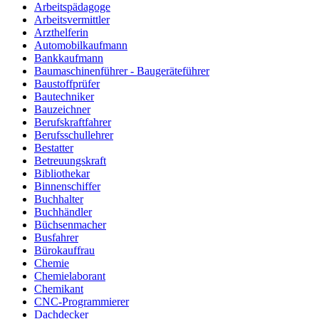
Arbeitspädagoge
Arbeitsvermittler
Arzthelferin
Automobilkaufmann
Bankkaufmann
Baumaschinenführer - Baugeräteführer
Baustoffprüfer
Bautechniker
Bauzeichner
Berufskraftfahrer
Berufsschullehrer
Bestatter
Betreuungskraft
Bibliothekar
Binnenschiffer
Buchhalter
Buchhändler
Büchsenmacher
Busfahrer
Bürokauffrau
Chemie
Chemielaborant
Chemikant
CNC-Programmierer
Dachdecker