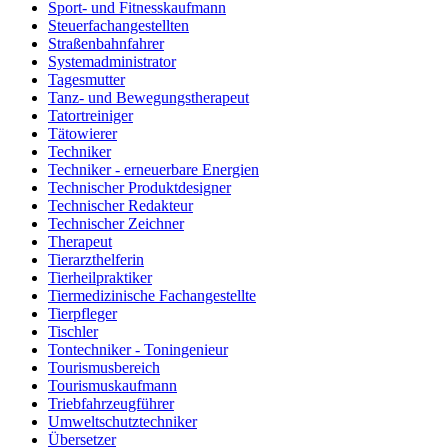
Sport- und Fitnesskaufmann
Steuerfachangestellten
Straßenbahnfahrer
Systemadministrator
Tagesmutter
Tanz- und Bewegungstherapeut
Tatortreiniger
Tätowierer
Techniker
Techniker - erneuerbare Energien
Technischer Produktdesigner
Technischer Redakteur
Technischer Zeichner
Therapeut
Tierarzthelferin
Tierheilpraktiker
Tiermedizinische Fachangestellte
Tierpfleger
Tischler
Tontechniker - Toningenieur
Tourismusbereich
Tourismuskaufmann
Triebfahrzeugführer
Umweltschutztechniker
Übersetzer