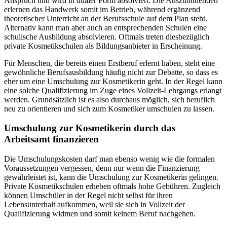
Anspruch und wird in dualer Form absolviert. Die Auszubildenden
erlernen das Handwerk somit im Betrieb, während ergänzend
theoretischer Unterricht an der Berufsschule auf dem Plan steht.
Alternativ kann man aber auch an entsprechenden Schulen eine
schulische Ausbildung absolvieren. Oftmals treten diesbezüglich
private Kosmetikschulen als Bildungsanbieter in Erscheinung.
Für Menschen, die bereits einen Erstberuf erlernt haben, steht eine
gewöhnliche Berufsausbildung häufig nicht zur Debatte, so dass es
eher um eine Umschulung zur Kosmetikerin geht. In der Regel kann
eine solche Qualifizierung im Zuge eines Vollzeit-Lehrgangs erlangt
werden. Grundsätzlich ist es also durchaus möglich, sich beruflich
neu zu orientieren und sich zum Kosmetiker umschulen zu lassen.
Umschulung zur Kosmetikerin durch das
Arbeitsamt finanzieren
Die Umschulungskosten darf man ebenso wenig wie die formalen
Voraussetzungen vergessen, denn nur wenn die Finanzierung
gewährleistet ist, kann die Umschulung zur Kosmetikerin gelingen.
Private Kosmetikschulen erheben oftmals hohe Gebühren. Zugleich
können Umschüler in der Regel nicht selbst für ihren
Lebensunterhalt aufkommen, weil sie sich in Vollzeit der
Qualifizierung widmen und somit keinem Beruf nachgehen.