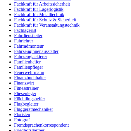
Fachkraft für Arbeitssicherheit
Fachkraft für Lagerlogistik
Fachkraft für Metalltechnik
Fachkraft für Schutz & Sicherheit
Fachkraft für Veranstaltungstechnik
Fachlagerist
Fahrdienstleiter
Fahrlehrer
Fahrradmonteur
Fahrzeuginnenausstatter
Fahrzeuglackierer
Familienhelfer
Familienpfleger
Feuerwehrmann
Finanzbuchhalter
Finanzwirt
Fitnesstrainer
Fliesenleger
Flüchtlingshelfer
Flugbegleiter
Fluggerätmechaniker
Floristen
Fotograf
Fremdsprachenkorrespondent
Friedhofsgärtner