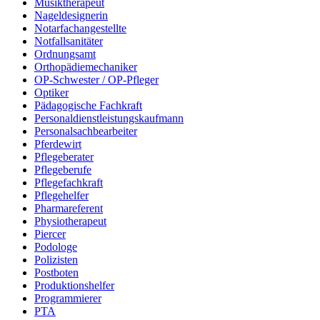
Musiktherapeut
Nageldesignerin
Notarfachangestellte
Notfallsanitäter
Ordnungsamt
Orthopädiemechaniker
OP-Schwester / OP-Pfleger
Optiker
Pädagogische Fachkraft
Personaldienstleistungskaufmann
Personalsachbearbeiter
Pferdewirt
Pflegeberater
Pflegeberufe
Pflegefachkraft
Pflegehelfer
Pharmareferent
Physiotherapeut
Piercer
Podologe
Polizisten
Postboten
Produktionshelfer
Programmierer
PTA