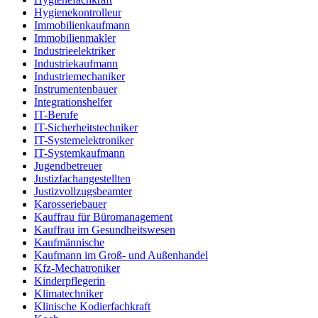
Hygienekontrolleur
Immobilienkaufmann
Immobilienmakler
Industrieelektriker
Industriekaufmann
Industriemechaniker
Instrumentenbauer
Integrationshelfer
IT-Berufe
IT-Sicherheitstechniker
IT-Systemelektroniker
IT-Systemkaufmann
Jugendbetreuer
Justizfachangestellten
Justizvollzugsbeamter
Karosseriebauer
Kauffrau für Büromanagement
Kauffrau im Gesundheitswesen
Kaufmännische
Kaufmann im Groß- und Außenhandel
Kfz-Mechatroniker
Kinderpflegerin
Klimatechniker
Klinische Kodierfachkraft