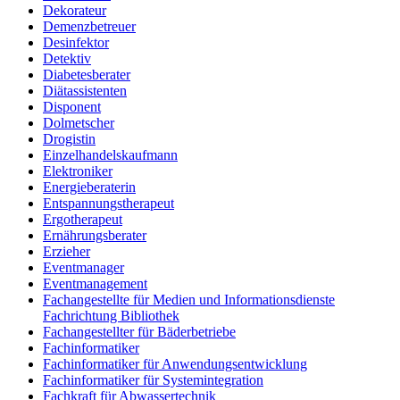
Dekorateur
Demenzbetreuer
Desinfektor
Detektiv
Diabetesberater
Diätassistenten
Disponent
Dolmetscher
Drogistin
Einzelhandelskaufmann
Elektroniker
Energieberaterin
Entspannungstherapeut
Ergotherapeut
Ernährungsberater
Erzieher
Eventmanager
Eventmanagement
Fachangestellte für Medien und Informationsdienste
Fachrichtung Bibliothek
Fachangestellter für Bäderbetriebe
Fachinformatiker
Fachinformatiker für Anwendungsentwicklung
Fachinformatiker für Systemintegration
Fachkraft für Abwassertechnik