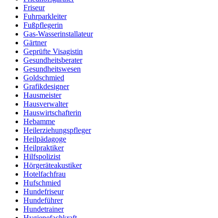
Friseur
Fuhrparkleiter
Fußpflegerin
Gas-Wasserinstallateur
Gärtner
Geprüfte Visagistin
Gesundheitsberater
Gesundheitswesen
Goldschmied
Grafikdesigner
Hausmeister
Hausverwalter
Hauswirtschafterin
Hebamme
Heilerziehungspfleger
Heilpädagoge
Heilpraktiker
Hilfspolizist
Hörgeräteakustiker
Hotelfachfrau
Hufschmied
Hundefriseur
Hundeführer
Hundetrainer
Hygienefachkraft