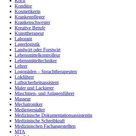
Koch
Konditor
Kosmetikerin
Krankenpfleger
Krankenschwester
Kreative Berufe
Kunsttherapeut
Laborant
Lagerlogistik
Landwirt oder Forstwirt
Lebensmittelkontrolleur
Lebensmitteltechniker
Lehrer
Logopäden – Sprachtherapeuten
Lokführer
Luftsicherheitsassistent
Maler und Lackierer
Maschinen- und Anlagenführer
Masseur
Mechatroniker
Mediengestalter
Medizinische Dokumentationsassistentin
Medizinische Schreibkraft
Medizinischen Fachangestellten
MTA