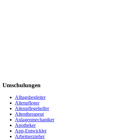
Umschulungen
Alltagsbegleiter
Altenpfleger
Altenpflegehelfer
Altentherapeut
Anlagenmechaniker
Apotheker
App-Entwickler
Arbeitserzieher