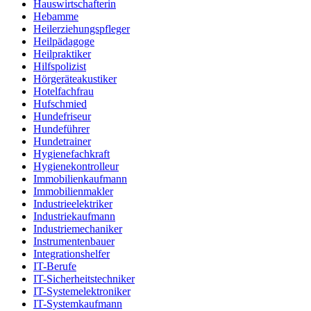
Hauswirtschafterin
Hebamme
Heilerziehungspfleger
Heilpädagoge
Heilpraktiker
Hilfspolizist
Hörgeräteakustiker
Hotelfachfrau
Hufschmied
Hundefriseur
Hundeführer
Hundetrainer
Hygienefachkraft
Hygienekontrolleur
Immobilienkaufmann
Immobilienmakler
Industrieelektriker
Industriekaufmann
Industriemechaniker
Instrumentenbauer
Integrationshelfer
IT-Berufe
IT-Sicherheitstechniker
IT-Systemelektroniker
IT-Systemkaufmann