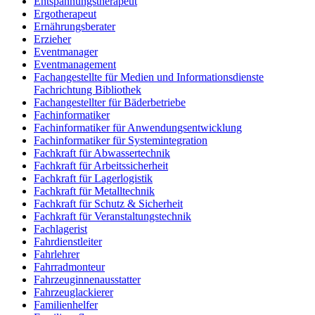
Entspannungstherapeut
Ergotherapeut
Ernährungsberater
Erzieher
Eventmanager
Eventmanagement
Fachangestellte für Medien und Informationsdienste
Fachrichtung Bibliothek
Fachangestellter für Bäderbetriebe
Fachinformatiker
Fachinformatiker für Anwendungsentwicklung
Fachinformatiker für Systemintegration
Fachkraft für Abwassertechnik
Fachkraft für Arbeitssicherheit
Fachkraft für Lagerlogistik
Fachkraft für Metalltechnik
Fachkraft für Schutz & Sicherheit
Fachkraft für Veranstaltungstechnik
Fachlagerist
Fahrdienstleiter
Fahrlehrer
Fahrradmonteur
Fahrzeuginnenausstatter
Fahrzeuglackierer
Familienhelfer