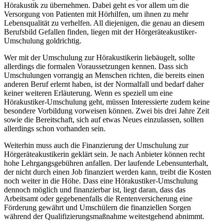
Hörakustik zu übernehmen. Dabei geht es vor allem um die
Versorgung von Patienten mit Hörhilfen, um ihnen zu mehr
Lebensqualität zu verhelfen. All diejenigen, die genau an diesem
Berufsbild Gefallen finden, liegen mit der Hörgeräteakustiker-
Umschulung goldrichtig.
Wer mit der Umschulung zur Hörakustikerin liebäugelt, sollte
allerdings die formalen Voraussetzungen kennen. Dass sich
Umschulungen vorrangig an Menschen richten, die bereits einen
anderen Beruf erlernt haben, ist der Normalfall und bedarf daher
keiner weiteren Erläuterung. Wenn es speziell um eine
Hörakustiker-Umschulung geht, müssen Interessierte zudem keine
besondere Vorbildung vorweisen können. Zwei bis drei Jahre Zeit
sowie die Bereitschaft, sich auf etwas Neues einzulassen, sollten
allerdings schon vorhanden sein.
Weiterhin muss auch die Finanzierung der Umschulung zur
Hörgeräteakustikerin geklärt sein. Je nach Anbieter können recht
hohe Lehrgangsgebühren anfallen. Der laufende Lebensunterhalt,
der nicht durch einen Job finanziert werden kann, treibt die Kosten
noch weiter in die Höhe. Dass eine Hörakustiker-Umschulung
dennoch möglich und finanzierbar ist, liegt daran, dass das
Arbeitsamt oder gegebenenfalls die Rentenversicherung eine
Förderung gewährt und Umschülern die finanziellen Sorgen
während der Qualifizierungsmaßnahme weitestgehend abnimmt.