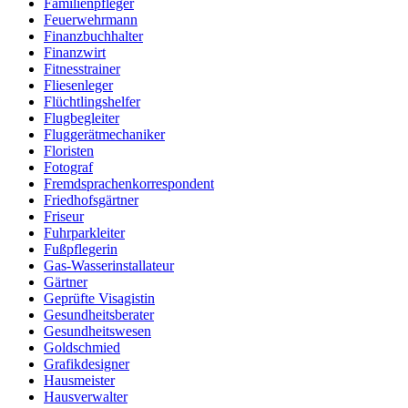
Familienpfleger
Feuerwehrmann
Finanzbuchhalter
Finanzwirt
Fitnesstrainer
Fliesenleger
Flüchtlingshelfer
Flugbegleiter
Fluggerätmechaniker
Floristen
Fotograf
Fremdsprachenkorrespondent
Friedhofsgärtner
Friseur
Fuhrparkleiter
Fußpflegerin
Gas-Wasserinstallateur
Gärtner
Geprüfte Visagistin
Gesundheitsberater
Gesundheitswesen
Goldschmied
Grafikdesigner
Hausmeister
Hausverwalter