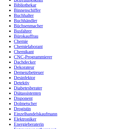
Bibliothekar
Binnenschiffer
Buchhalter
Buchhändler
Büchsenmacher
Busfahrer
Bürokauffrau
Chemie
Chemielaborant
Chemikant
CNC-Programmierer
Dachdecker
Dekorateur
Demenzbetreuer
Desinfektor
Detektiv
Diabetesberater
Diätassistenten
Disponent
Dolmetscher
Drogistin
Einzelhandelskaufmann
Elektroniker
Energieberaterin