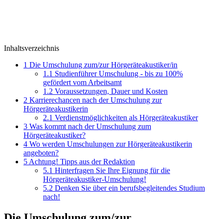
Inhaltsverzeichnis
1
Die Umschulung zum/zur Hörgeräteakustiker/in
1.1
Studienführer Umschulung - bis zu 100%
gefördert vom Arbeitsamt
1.2
Voraussetzungen, Dauer und Kosten
2
Karrierechancen nach der Umschulung zur
Hörgeräteakustikerin
2.1
Verdienstmöglichkeiten als Hörgeräteakustiker
3
Was kommt nach der Umschulung zum
Hörgeräteakustiker?
4
Wo werden Umschulungen zur Hörgeräteakustikerin
angeboten?
5
Achtung! Tipps aus der Redaktion
5.1
Hinterfragen Sie Ihre Eignung für die
Hörgeräteakustiker-Umschulung!
5.2
Denken Sie über ein berufsbegleitendes Studium
nach!
Die Umschulung zum/zur