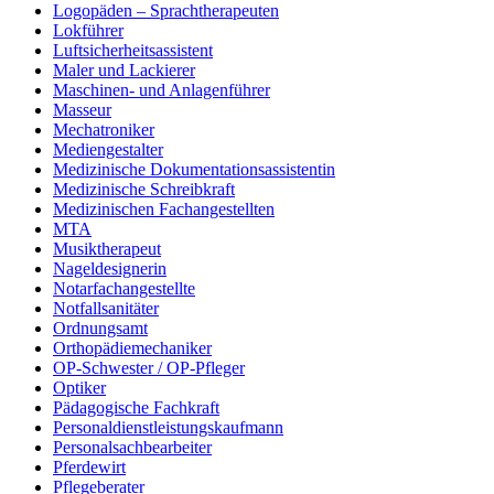
Logopäden – Sprachtherapeuten
Lokführer
Luftsicherheitsassistent
Maler und Lackierer
Maschinen- und Anlagenführer
Masseur
Mechatroniker
Mediengestalter
Medizinische Dokumentationsassistentin
Medizinische Schreibkraft
Medizinischen Fachangestellten
MTA
Musiktherapeut
Nageldesignerin
Notarfachangestellte
Notfallsanitäter
Ordnungsamt
Orthopädiemechaniker
OP-Schwester / OP-Pfleger
Optiker
Pädagogische Fachkraft
Personaldienstleistungskaufmann
Personalsachbearbeiter
Pferdewirt
Pflegeberater