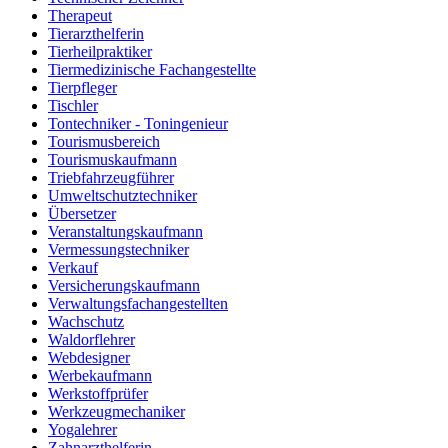
Therapeut
Tierarzthelferin
Tierheilpraktiker
Tiermedizinische Fachangestellte
Tierpfleger
Tischler
Tontechniker - Toningenieur
Tourismusbereich
Tourismuskaufmann
Triebfahrzeugführer
Umweltschutztechniker
Übersetzer
Veranstaltungskaufmann
Vermessungstechniker
Verkauf
Versicherungskaufmann
Verwaltungsfachangestellten
Wachschutz
Waldorflehrer
Webdesigner
Werbekaufmann
Werkstoffprüfer
Werkzeugmechaniker
Yogalehrer
Zahnarzthelferin