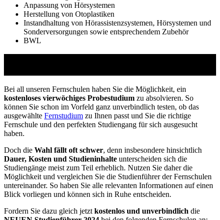
Anpassung von Hörsystemen
Herstellung von Otoplastiken
Instandhaltung von Hörassistenzsystemen, Hörsystemen und
Sonderversorgungen sowie entsprechendem Zubehör
BWL
Studienführer Umschulung - bis zu 100% gefördert
vom Arbeitsamt
Bei all unseren Fernschulen haben Sie die Möglichkeit, ein
kostenloses vierwöchiges Probestudium
zu absolvieren. So
können Sie schon im Vorfeld ganz unverbindlich testen, ob das
ausgewählte
Fernstudium
zu Ihnen passt und Sie die richtige
Fernschule und den perfekten Studiengang für sich ausgesucht
haben.
Doch die
Wahl fällt oft schwer
, denn insbesondere hinsichtlich
Dauer, Kosten und Studieninhalte
unterscheiden sich die
Studiengänge meist zum Teil erheblich. Nutzen Sie daher die
Möglichkeit und vergleichen Sie die Studienführer der Fernschulen
untereinander. So haben Sie alle relevanten Informationen auf einen
Blick vorliegen und können sich in Ruhe entscheiden.
Fordern Sie dazu gleich jetzt
kostenlos und unverbindlich
die
NEUEN Studienführer 2024
bei den folgenden Fernschulen an: