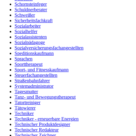
Schornsteinfeger
Schuldnerberater
Schweißer
Sicherheitsfachkraft
Sozialarbeiter
Sozialhelfer
Sozialassistenten
Sozialpädagoge
Sozialversicherungsfachangestellten
Speditionskaufmann
Sprachen
Sporttherapeut
Sport- und Fitnesskaufmann
Steuerfachangestellten
Straßenbahnfahrer
Systemadministrator
Tagesmutter
Tanz- und Bewegungstherapeut
Tatortreiniger
Tätowierer
Techniker
Techniker - erneuerbare Energien
Technischer Produktdesigner
Technischer Redakteur
Technischer Zeichner