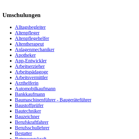
Umschulungen
Alltagsbegleiter
Altenpfleger
Altenpflegehelfer
Altentherapeut
Anlagenmechaniker
Apotheker
App-Entwickler
Arbeitserzieher
Arbeitspädagoge
Arbeitsvermittler
Arzthelferin
Automobilkaufmann
Bankkaufmann
Baumaschinenführer - Baugeräteführer
Baustoffprüfer
Bautechniker
Bauzeichner
Berufskraftfahrer
Berufsschullehrer
Bestatter
Betreuungskraft