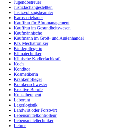
Jugendbetreuer
Justizfachangestellten
Justizvollzugsbeamter
Karosseriebauer
Kauffrau für Büromanagement
Kauffrau im Gesundheitswesen
Kaufmännische
Kaufmann im Groß- und Außenhandel
Kfz-Mechatroniker
Kinderpflegerin
Klimatechniker
Klinische Kodierfachkraft
Koch
Konditor
Kosmetikerin
Krankenpfleger
Krankenschwester
Kreative Berufe
Kunsttherapeut
Laborant
Lagerlogistik
Landwirt oder Forstwirt
Lebensmittelkontrolleur
Lebensmitteltechniker
Lehrer