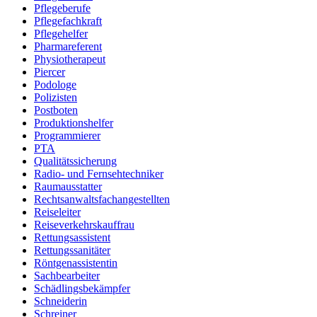
Pflegeberufe
Pflegefachkraft
Pflegehelfer
Pharmareferent
Physiotherapeut
Piercer
Podologe
Polizisten
Postboten
Produktionshelfer
Programmierer
PTA
Qualitätssicherung
Radio- und Fernsehtechniker
Raumausstatter
Rechtsanwaltsfachangestellten
Reiseleiter
Reiseverkehrskauffrau
Rettungsassistent
Rettungssanitäter
Röntgenassistentin
Sachbearbeiter
Schädlingsbekämpfer
Schneiderin
Schreiner