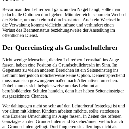
Bevor man den Lehrerberuf ganz an den Nagel hängt, sollte man
jedoch alle Optionen durchgehen. Mitunter reicht schon ein Wechsel
der Schule, um noch einmal durchzustarten. Auch ein Wechsel in
die Verwaltung kommt vielleicht infrage und verhindert einen
Verlust des Beamtenstatus beziehungsweise der Anstellung im
öffentlichen Dienst.
Der Quereinstieg als Grundschullehrer
Nicht wenige Menschen, die den Lehrerberuf ernsthaft ins Auge
fassen, haben eine Position als Grundschullehrer/in im Sinn. Im
Gegensatz zu vielen anderen Bereichen ist ein Seiteneinstieg ins
Lehramt hier jedoch üblicherweise keine Option. Dementsprechend
muss man sich gezwungenermaßen nach Alternativen umsehen.
Dabei kann es sich beispielsweise um das Lehramt an
berufsbildenden Schulen handeln, denn hier haben Seiteneinsteiger
ausgezeichnete Chancen.
Wer dahingegen nicht so sehr auf den Lehrerberuf festgelegt ist und
vor allem mit kleinen Kindern arbeiten möchte, sollte stattdessen
eine Erzieher-Umschulung ins Auge fassen. In Zeiten des offenen
Ganztages an den Grundschulen sind Erzieher/innen vielfach auch
an Grundschulen gefragt. Dort fungieren sie allerdings nicht als