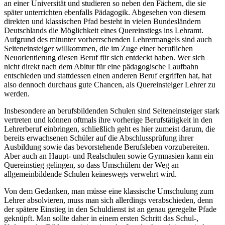
an einer Universität und studieren so neben den Fächern, die sie
später unterrichten ebenfalls Pädagogik. Abgesehen von diesem
direkten und klassischen Pfad besteht in vielen Bundesländern
Deutschlands die Möglichkeit eines Quereinstiegs ins Lehramt.
Aufgrund des mitunter vorherrschenden Lehrermangels sind auch
Seiteneinsteiger willkommen, die im Zuge einer beruflichen
Neuorientierung diesen Beruf für sich entdeckt haben. Wer sich
nicht direkt nach dem Abitur für eine pädagogische Laufbahn
entschieden und stattdessen einen anderen Beruf ergriffen hat, hat
also dennoch durchaus gute Chancen, als Quereinsteiger Lehrer zu
werden.
Insbesondere an berufsbildenden Schulen sind Seiteneinsteiger stark
vertreten und können oftmals ihre vorherige Berufstätigkeit in den
Lehrerberuf einbringen, schließlich geht es hier zumeist darum, die
bereits erwachsenen Schüler auf die Abschlussprüfung ihrer
Ausbildung sowie das bevorstehende Berufsleben vorzubereiten.
Aber auch an Haupt- und Realschulen sowie Gymnasien kann ein
Quereinstieg gelingen, so dass Umschülern der Weg an
allgemeinbildende Schulen keineswegs verwehrt wird.
Von dem Gedanken, man müsse eine klassische Umschulung zum
Lehrer absolvieren, muss man sich allerdings verabschieden, denn
der spätere Einstieg in den Schuldienst ist an genau geregelte Pfade
geknüpft. Man sollte daher in einem ersten Schritt das Schul-,