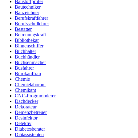
Baustoffprüfer
Bautechniker
Bauzeichner
Berufskraftfahrer
Berufsschullehrer
Bestatter
Betreuungskraft
Bibliothekar
Binnenschiffer
Buchhalter
Buchhändler
Büchsenmacher
Busfahrer
Bürokauffrau
Chemie
Chemielaborant
Chemikant
CNC-Programmierer
Dachdecker
Dekorateur
Demenzbetreuer
Desinfektor
Detektiv
Diabetesberater
Diätassistenten