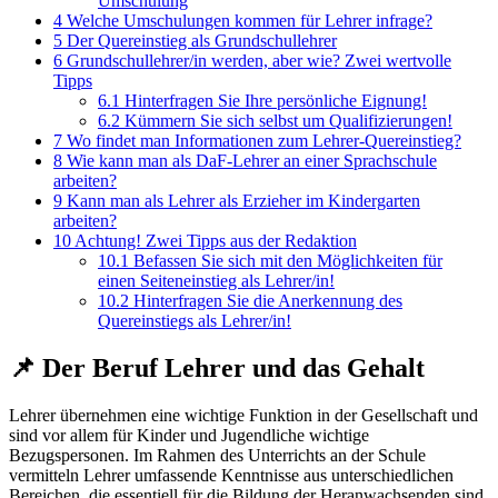
Umschulung
4
Welche Umschulungen kommen für Lehrer infrage?
5
Der Quereinstieg als Grundschullehrer
6
Grundschullehrer/in werden, aber wie? Zwei wertvolle
Tipps
6.1
Hinterfragen Sie Ihre persönliche Eignung!
6.2
Kümmern Sie sich selbst um Qualifizierungen!
7
Wo findet man Informationen zum Lehrer-Quereinstieg?
8
Wie kann man als DaF-Lehrer an einer Sprachschule
arbeiten?
9
Kann man als Lehrer als Erzieher im Kindergarten
arbeiten?
10
Achtung! Zwei Tipps aus der Redaktion
10.1
Befassen Sie sich mit den Möglichkeiten für
einen Seiteneinstieg als Lehrer/in!
10.2
Hinterfragen Sie die Anerkennung des
Quereinstiegs als Lehrer/in!
📌 Der Beruf Lehrer und das Gehalt
Lehrer übernehmen eine wichtige Funktion in der Gesellschaft und
sind vor allem für Kinder und Jugendliche wichtige
Bezugspersonen. Im Rahmen des Unterrichts an der Schule
vermitteln Lehrer umfassende Kenntnisse aus unterschiedlichen
Bereichen, die essentiell für die Bildung der Heranwachsenden sind.