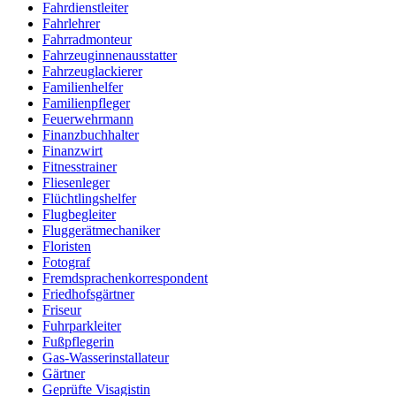
Fahrdienstleiter
Fahrlehrer
Fahrradmonteur
Fahrzeuginnenausstatter
Fahrzeuglackierer
Familienhelfer
Familienpfleger
Feuerwehrmann
Finanzbuchhalter
Finanzwirt
Fitnesstrainer
Fliesenleger
Flüchtlingshelfer
Flugbegleiter
Fluggerätmechaniker
Floristen
Fotograf
Fremdsprachenkorrespondent
Friedhofsgärtner
Friseur
Fuhrparkleiter
Fußpflegerin
Gas-Wasserinstallateur
Gärtner
Geprüfte Visagistin