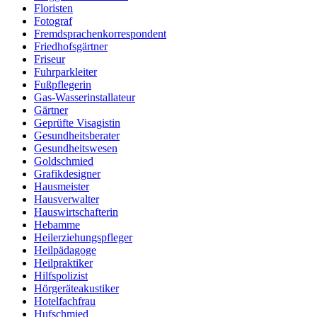
Floristen
Fotograf
Fremdsprachenkorrespondent
Friedhofsgärtner
Friseur
Fuhrparkleiter
Fußpflegerin
Gas-Wasserinstallateur
Gärtner
Geprüfte Visagistin
Gesundheitsberater
Gesundheitswesen
Goldschmied
Grafikdesigner
Hausmeister
Hausverwalter
Hauswirtschafterin
Hebamme
Heilerziehungspfleger
Heilpädagoge
Heilpraktiker
Hilfspolizist
Hörgeräteakustiker
Hotelfachfrau
Hufschmied