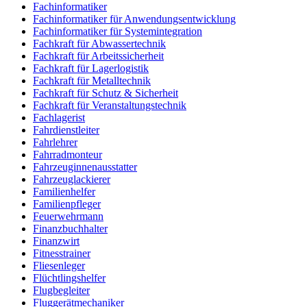
Fachinformatiker
Fachinformatiker für Anwendungsentwicklung
Fachinformatiker für Systemintegration
Fachkraft für Abwassertechnik
Fachkraft für Arbeitssicherheit
Fachkraft für Lagerlogistik
Fachkraft für Metalltechnik
Fachkraft für Schutz & Sicherheit
Fachkraft für Veranstaltungstechnik
Fachlagerist
Fahrdienstleiter
Fahrlehrer
Fahrradmonteur
Fahrzeuginnenausstatter
Fahrzeuglackierer
Familienhelfer
Familienpfleger
Feuerwehrmann
Finanzbuchhalter
Finanzwirt
Fitnesstrainer
Fliesenleger
Flüchtlingshelfer
Flugbegleiter
Fluggerätmechaniker