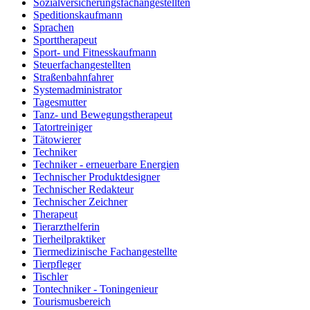
Sozialversicherungsfachangestellten
Speditionskaufmann
Sprachen
Sporttherapeut
Sport- und Fitnesskaufmann
Steuerfachangestellten
Straßenbahnfahrer
Systemadministrator
Tagesmutter
Tanz- und Bewegungstherapeut
Tatortreiniger
Tätowierer
Techniker
Techniker - erneuerbare Energien
Technischer Produktdesigner
Technischer Redakteur
Technischer Zeichner
Therapeut
Tierarzthelferin
Tierheilpraktiker
Tiermedizinische Fachangestellte
Tierpfleger
Tischler
Tontechniker - Toningenieur
Tourismusbereich