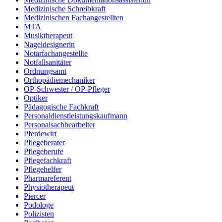
Medizinische Schreibkraft
Medizinischen Fachangestellten
MTA
Musiktherapeut
Nageldesignerin
Notarfachangestellte
Notfallsanitäter
Ordnungsamt
Orthopädiemechaniker
OP-Schwester / OP-Pfleger
Optiker
Pädagogische Fachkraft
Personaldienstleistungskaufmann
Personalsachbearbeiter
Pferdewirt
Pflegeberater
Pflegeberufe
Pflegefachkraft
Pflegehelfer
Pharmareferent
Physiotherapeut
Piercer
Podologe
Polizisten