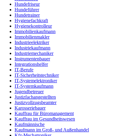
Hundefriseur
Hundeführer
Hundetrainer
Hygienefachkraft
Hygienekontrolleur
Immobilienkaufmann
Immobilienmakler
Industrieelektriker
Industriekaufmann
Industriemechaniker
Instrumentenbauer
Integrationshelfer
IT-Berufe
IT-Sicherheitstechniker
IT-Systemelektroniker
IT-Systemkaufmann
Jugendbetreuer
Justizfachangestellten
Justizvollzugsbeamter
Karosseriebauer
Kauffrau für Büromanagement
Kauffrau im Gesundheitswesen
Kaufmännische
Kaufmann im Groß- und Außenhandel
Kfz-Mechatroniker