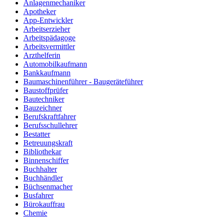
Anlagenmechaniker
Apotheker
App-Entwickler
Arbeitserzieher
Arbeitspädagoge
Arbeitsvermittler
Arzthelferin
Automobilkaufmann
Bankkaufmann
Baumaschinenführer - Baugeräteführer
Baustoffprüfer
Bautechniker
Bauzeichner
Berufskraftfahrer
Berufsschullehrer
Bestatter
Betreuungskraft
Bibliothekar
Binnenschiffer
Buchhalter
Buchhändler
Büchsenmacher
Busfahrer
Bürokauffrau
Chemie