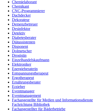
Chemielaborant
Chemikant
CNC-Programmierer
Dachdecker
Dekorateur
Demenzbetreuer
Desinfektor
Detektiv
Diabetesberater
Diätassistenten
Disponent
Dolmetscher
Drogistin
Einzelhandelskaufmann
Elektroniker
Energieberaterin
Entspannungstherapeut
Ergotherapeut
Ernährungsberater
Erzieher
Eventmanager
Eventmanagement
Fachangestellte für Medien und Informationsdienste
Fachrichtung Bibliothek
Fachangestellter für Bäderbetriebe