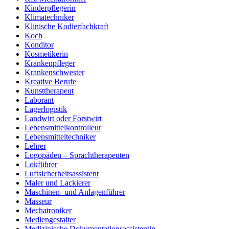
Kinderpflegerin
Klimatechniker
Klinische Kodierfachkraft
Koch
Konditor
Kosmetikerin
Krankenpfleger
Krankenschwester
Kreative Berufe
Kunsttherapeut
Laborant
Lagerlogistik
Landwirt oder Forstwirt
Lebensmittelkontrolleur
Lebensmitteltechniker
Lehrer
Logopäden – Sprachtherapeuten
Lokführer
Luftsicherheitsassistent
Maler und Lackierer
Maschinen- und Anlagenführer
Masseur
Mechatroniker
Mediengestalter
Medizinische Dokumentationsassistentin