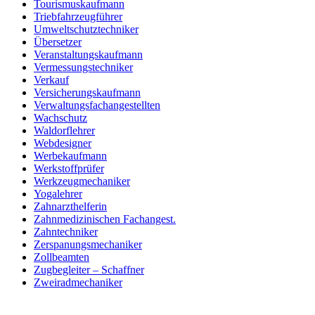
Tourismuskaufmann
Triebfahrzeugführer
Umweltschutztechniker
Übersetzer
Veranstaltungskaufmann
Vermessungstechniker
Verkauf
Versicherungskaufmann
Verwaltungsfachangestellten
Wachschutz
Waldorflehrer
Webdesigner
Werbekaufmann
Werkstoffprüfer
Werkzeugmechaniker
Yogalehrer
Zahnarzthelferin
Zahnmedizinischen Fachangest.
Zahntechniker
Zerspanungsmechaniker
Zollbeamten
Zugbegleiter – Schaffner
Zweiradmechaniker