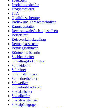
Postboten
Produktionshelfer
Programmierer
PTA
Qualitätssicherung
Radio- und Fernsehtechniker
Raumausstatter
Rechtsanwaltsfachangestellten
Reiseleiter
Reiseverkehrskauffrau
Rettungsassistent
Rettungssanitäter
Röntgenassistentin
Sachbearbeiter
Schädlingsbekämpfer
Schneiderin
Schreiner
Schornsteinfeger
Schuldnerberater
Schweißer
Sicherheitsfachkraft
Sozialarbeiter
Sozialhelfer
Sozialassistenten
Sozialpädagoge