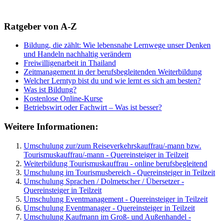
Ratgeber von A-Z
Bildung, die zählt: Wie lebensnahe Lernwege unser Denken
und Handeln nachhaltig verändern
Freiwilligenarbeit in Thailand
Zeitmanagement in der berufsbegleitenden Weiterbildung
Welcher Lerntyp bist du und wie lernt es sich am besten?
Was ist Bildung?
Kostenlose Online-Kurse
Betriebswirt oder Fachwirt – Was ist besser?
Weitere Informationen:
Umschulung zur/zum Reiseverkehrskauffrau/-mann bzw.
Tourismuskauffrau/-mann - Quereinsteiger in Teilzeit
Weiterbildung Tourismuskauffrau - online berufsbegleitend
Umschulung im Tourismusbereich - Quereinsteiger in Teilzeit
Umschulung Sprachen / Dolmetscher / Übersetzer -
Quereinsteiger in Teilzeit
Umschulung Eventmanagement - Quereinsteiger in Teilzeit
Umschulung Eventmanager - Quereinsteiger in Teilzeit
Umschulung Kaufmann im Groß- und Außenhandel -