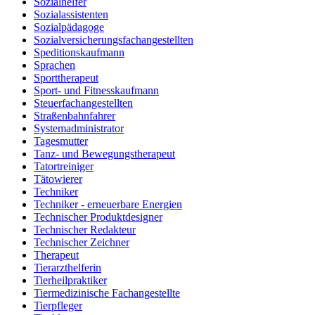
Sozialhelfer
Sozialassistenten
Sozialpädagoge
Sozialversicherungsfachangestellten
Speditionskaufmann
Sprachen
Sporttherapeut
Sport- und Fitnesskaufmann
Steuerfachangestellten
Straßenbahnfahrer
Systemadministrator
Tagesmutter
Tanz- und Bewegungstherapeut
Tatortreiniger
Tätowierer
Techniker
Techniker - erneuerbare Energien
Technischer Produktdesigner
Technischer Redakteur
Technischer Zeichner
Therapeut
Tierarzthelferin
Tierheilpraktiker
Tiermedizinische Fachangestellte
Tierpfleger