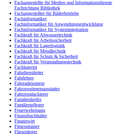
Fachangestellte für Medien und Informationsdienste
Fachrichtung Bibliothek
Fachangestellter für Bäderbetriebe
Fachinformatiker
Fachinformatiker für Anwendungsentwicklung
Fachinformatiker für Systemintegration
Fachkraft für Abwassertechnik
Fachkraft für Arbeitssicherheit
Fachkraft für Lagerlogistik
Fachkraft für Metalltechnik
Fachkraft für Schutz & Sicherheit
Fachkraft für Veranstaltungstechnik
Fachlagerist
Fahrdienstleiter
Fahrlehrer
Fahrradmonteur
Fahrzeuginnenausstatter
Fahrzeuglackierer
Familienhelfer
Familienpfleger
Feuerwehrmann
Finanzbuchhalter
Finanzwirt
Fitnesstrainer
Fliesenleger