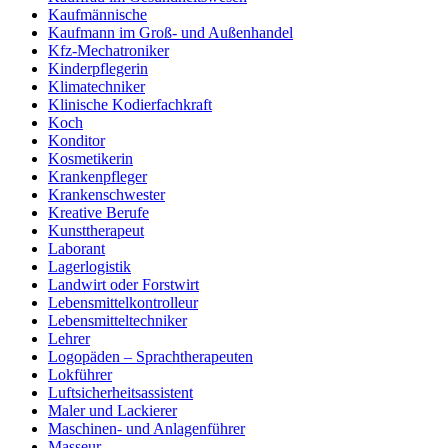
Kaufmännische
Kaufmann im Groß- und Außenhandel
Kfz-Mechatroniker
Kinderpflegerin
Klimatechniker
Klinische Kodierfachkraft
Koch
Konditor
Kosmetikerin
Krankenpfleger
Krankenschwester
Kreative Berufe
Kunsttherapeut
Laborant
Lagerlogistik
Landwirt oder Forstwirt
Lebensmittelkontrolleur
Lebensmitteltechniker
Lehrer
Logopäden – Sprachtherapeuten
Lokführer
Luftsicherheitsassistent
Maler und Lackierer
Maschinen- und Anlagenführer
Masseur