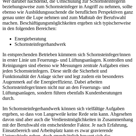
Wer darüber nachdenkt, die Umschulung zur Schornsteinfegerin
beziehungsweise zum Schornsteinfeger in Angriff zu nehmen, sollte
ebenso wie Ausbildungssuchende die beruflichen Perspektiven ganz
genau unter die Lupe nehmen und zum Maßstab der Berufswahl
machen. Beschäftigungsmöglichkeiten ergeben sich typischerweise
in den folgenden Bereichen:
Energieberatung
Schornsteinfegerhandwerk
In entsprechenden Betrieben kümmern sich Schornsteinfeger/innen
in erster Linie um Feuerungs- und Lüftungsanlagen. Kontrollen und
Reinigungen sind ebenso wie Messungen zentrale Aufgaben eines
jeden Schornsteinfegers. Diese stellt die Sicherheit und
Funktionalität der Anlage sicher und legt zudem ein besonderes
Augenmerk auf die Energieeffizienz. Dabei arbeiten
Schornsteinfeger/innen nicht nur an den Feuerungs- und
Lüftungsanlagen, sondern führen ebenfalls Kundenberatungen
durch.
Im Schornsteinfegerhandwerk können sich vielfältige Aufgaben
ergeben, so dass von Langeweile keine Rede sein kann. Abgesehen
davon sind aber auch die Verdienstmöglichkeiten in Zusammenhang
mit der Berufswahl ein entscheidender Faktor. Je nach Erfahrung,
Einsatzbereich und Arbeitsplatz kann es zwar gravierende
Unterschiede geben, doch grundsätzlich bewegt sich das