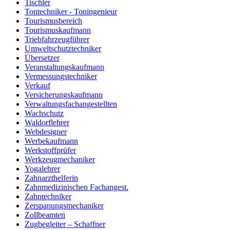
Tischler
Tontechniker - Toningenieur
Tourismusbereich
Tourismuskaufmann
Triebfahrzeugführer
Umweltschutztechniker
Übersetzer
Veranstaltungskaufmann
Vermessungstechniker
Verkauf
Versicherungskaufmann
Verwaltungsfachangestellten
Wachschutz
Waldorflehrer
Webdesigner
Werbekaufmann
Werkstoffprüfer
Werkzeugmechaniker
Yogalehrer
Zahnarzthelferin
Zahnmedizinischen Fachangest.
Zahntechniker
Zerspanungsmechaniker
Zollbeamten
Zugbegleiter – Schaffner