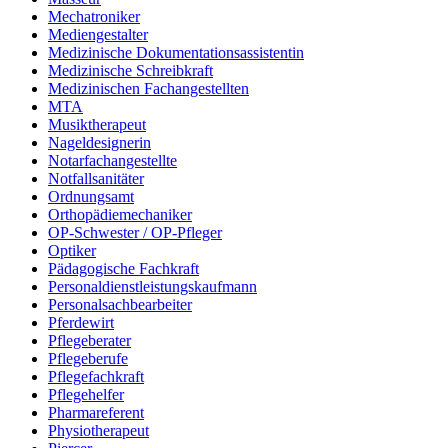
Mechatroniker
Mediengestalter
Medizinische Dokumentationsassistentin
Medizinische Schreibkraft
Medizinischen Fachangestellten
MTA
Musiktherapeut
Nageldesignerin
Notarfachangestellte
Notfallsanitäter
Ordnungsamt
Orthopädiemechaniker
OP-Schwester / OP-Pfleger
Optiker
Pädagogische Fachkraft
Personaldienstleistungskaufmann
Personalsachbearbeiter
Pferdewirt
Pflegeberater
Pflegeberufe
Pflegefachkraft
Pflegehelfer
Pharmareferent
Physiotherapeut