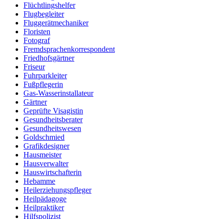
Flüchtlingshelfer
Flugbegleiter
Fluggerätmechaniker
Floristen
Fotograf
Fremdsprachenkorrespondent
Friedhofsgärtner
Friseur
Fuhrparkleiter
Fußpflegerin
Gas-Wasserinstallateur
Gärtner
Geprüfte Visagistin
Gesundheitsberater
Gesundheitswesen
Goldschmied
Grafikdesigner
Hausmeister
Hausverwalter
Hauswirtschafterin
Hebamme
Heilerziehungspfleger
Heilpädagoge
Heilpraktiker
Hilfspolizist