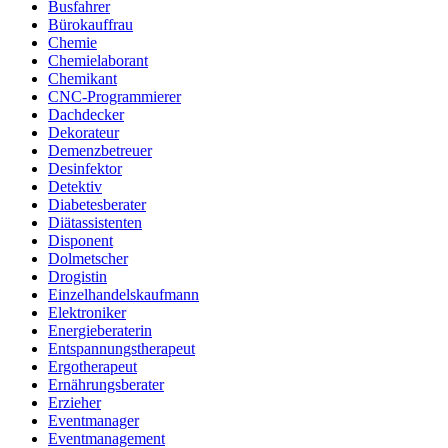
Busfahrer
Bürokauffrau
Chemie
Chemielaborant
Chemikant
CNC-Programmierer
Dachdecker
Dekorateur
Demenzbetreuer
Desinfektor
Detektiv
Diabetesberater
Diätassistenten
Disponent
Dolmetscher
Drogistin
Einzelhandelskaufmann
Elektroniker
Energieberaterin
Entspannungstherapeut
Ergotherapeut
Ernährungsberater
Erzieher
Eventmanager
Eventmanagement