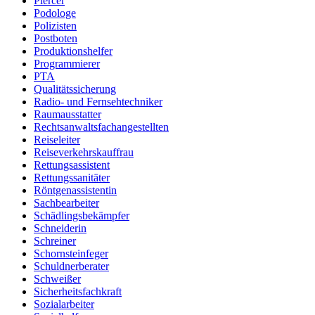
Piercer
Podologe
Polizisten
Postboten
Produktionshelfer
Programmierer
PTA
Qualitätssicherung
Radio- und Fernsehtechniker
Raumausstatter
Rechtsanwaltsfachangestellten
Reiseleiter
Reiseverkehrskauffrau
Rettungsassistent
Rettungssanitäter
Röntgenassistentin
Sachbearbeiter
Schädlingsbekämpfer
Schneiderin
Schreiner
Schornsteinfeger
Schuldnerberater
Schweißer
Sicherheitsfachkraft
Sozialarbeiter