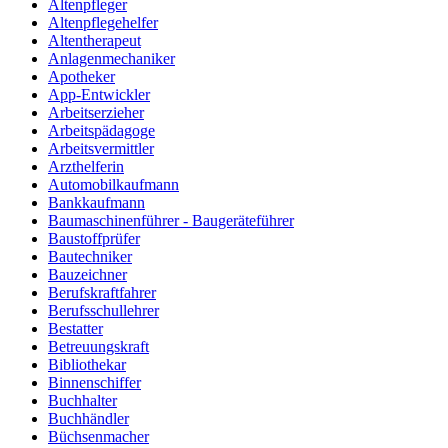
Altenpfleger
Altenpflegehelfer
Altentherapeut
Anlagenmechaniker
Apotheker
App-Entwickler
Arbeitserzieher
Arbeitspädagoge
Arbeitsvermittler
Arzthelferin
Automobilkaufmann
Bankkaufmann
Baumaschinenführer - Baugeräteführer
Baustoffprüfer
Bautechniker
Bauzeichner
Berufskraftfahrer
Berufsschullehrer
Bestatter
Betreuungskraft
Bibliothekar
Binnenschiffer
Buchhalter
Buchhändler
Büchsenmacher