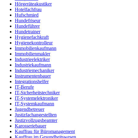
Hörgeräteakustiker
Hotelfachfrau
Hufschmied
Hundefriseur
Hundeführer
Hundetrainer
Hygienefachkraft
Hygienekontrolleur
Immobilienkaufmann
Immobilienmakler
Industrieelektriker
Industriekaufmann
Industriemechaniker
Instrumentenbauer
Integrationshelfer
IT-Berufe
IT-Sicherheitstechniker
IT-Systemelektroniker
IT-Systemkaufmann
Jugendbetreuer
Justizfachangestellten
Justizvollzugsbeamter
Karosseriebauer
Kauffrau für Büromanagement
Kauffrau im Gesundheitswesen