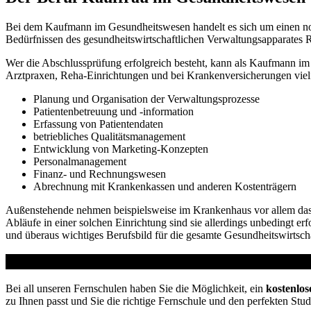
Bei dem Kaufmann im Gesundheitswesen handelt es sich um einen noch 
Bedürfnissen des gesundheitswirtschaftlichen Verwaltungsapparates R
Wer die Abschlussprüfung erfolgreich besteht, kann als Kaufmann im
Arztpraxen, Reha-Einrichtungen und bei Krankenversicherungen vielf
Planung und Organisation der Verwaltungsprozesse
Patientenbetreuung und -information
Erfassung von Patientendaten
betriebliches Qualitätsmanagement
Entwicklung von Marketing-Konzepten
Personalmanagement
Finanz- und Rechnungswesen
Abrechnung mit Krankenkassen und anderen Kostenträgern
Außenstehende nehmen beispielsweise im Krankenhaus vor allem das me
Abläufe in einer solchen Einrichtung sind sie allerdings unbedingt e
und überaus wichtiges Berufsbild für die gesamte Gesundheitswirtscha
Studienführer Umschulung - bis zu 100% gefördert 
Bei all unseren Fernschulen haben Sie die Möglichkeit, ein
kostenlos
zu Ihnen passt und Sie die richtige Fernschule und den perfekten Stu