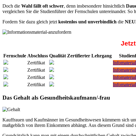
Doch die
Wahl fällt oft schwer
, denn insbesondere hinsichtlich
Daue
vergleichen Sie die Studienführer der Fernschulen untereinander. So 
Fordern Sie dazu gleich jetzt
kostenlos und unverbindlich
die
NEUE
Jetz
Fernschule
Abschluss
Qualität
Zertifierter Lehrgang
Studien
Zertifikat
Infomaterial
Zertifikat
Infomaterial
Zertifikat
Infomaterial
Zertifikat
Infomaterial
Das Gehalt als Gesundheitskaufmann/-frau
Kauffrauen und Kaufmänner im Gesundheitswesen kümmern sich unter an
maßgeblich von ihrem Einkommen abhängt. Aus diesem Grund sind di
Grundsätzlich kann man mit einem durchschnittlichen Gehalt zwischen