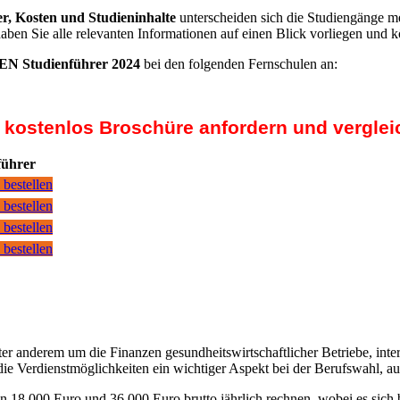
r, Kosten und Studieninhalte
unterscheiden sich die Studiengänge me
haben Sie alle relevanten Informationen auf einen Blick vorliegen und 
N Studienführer 2024
bei den folgenden Fernschulen an:
t kostenlos Broschüre anfordern und verglei
führer
 bestellen
 bestellen
 bestellen
 bestellen
derem um die Finanzen gesundheitswirtschaftlicher Betriebe, interess
e Verdienstmöglichkeiten ein wichtiger Aspekt bei der Berufswahl, 
 18.000 Euro und 36.000 Euro brutto jährlich rechnen, wobei es sich 