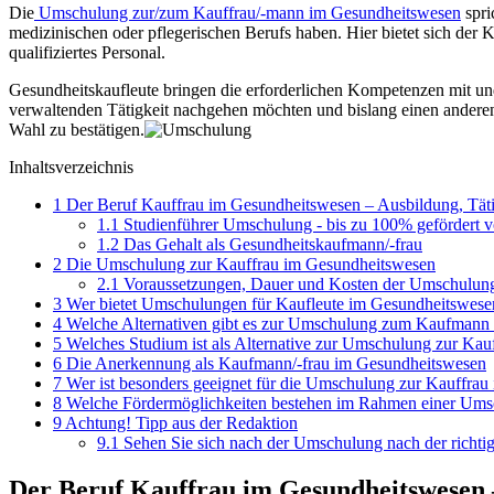
Die
Umschulung zur/zum Kauffrau/-mann im Gesundheitswesen
spri
medizinischen oder pflegerischen Berufs haben. Hier bietet sich de
qualifiziertes Personal.
Gesundheitskaufleute bringen die erforderlichen Kompetenzen mit und
verwaltenden Tätigkeit nachgehen möchten und bislang einen andere
Wahl zu bestätigen.
Inhaltsverzeichnis
1
Der Beruf Kauffrau im Gesundheitswesen – Ausbildung, Täti
1.1
Studienführer Umschulung - bis zu 100% gefördert 
1.2
Das Gehalt als Gesundheitskaufmann/-frau
2
Die Umschulung zur Kauffrau im Gesundheitswesen
2.1
Voraussetzungen, Dauer und Kosten der Umschulu
3
Wer bietet Umschulungen für Kaufleute im Gesundheitswese
4
Welche Alternativen gibt es zur Umschulung zum Kaufmann
5
Welches Studium ist als Alternative zur Umschulung zur Kau
6
Die Anerkennung als Kaufmann/-frau im Gesundheitswesen
7
Wer ist besonders geeignet für die Umschulung zur Kauffra
8
Welche Fördermöglichkeiten bestehen im Rahmen einer Um
9
Achtung! Tipp aus der Redaktion
9.1
Sehen Sie sich nach der Umschulung nach der richti
Der Beruf Kauffrau im Gesundheitswesen –