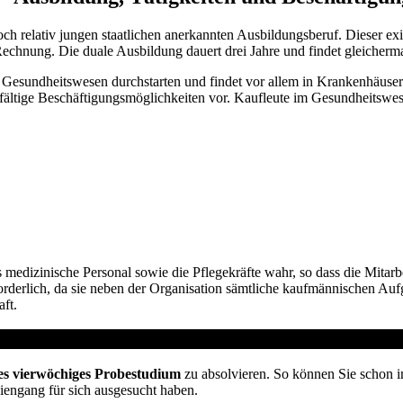
relativ jungen staatlichen anerkannten Ausbildungsberuf. Dieser exis
echnung. Die duale Ausbildung dauert drei Jahre und findet gleicherma
 Gesundheitswesen durchstarten und findet vor allem in Krankenhäuse
ältige Beschäftigungsmöglichkeiten vor. Kaufleute im Gesundheitswes
dizinische Personal sowie die Pflegekräfte wahr, so dass die Mitarbei
rforderlich, da sie neben der Organisation sämtliche kaufmännischen Au
ft.
vom Arbeitsamt
es vierwöchiges Probestudium
zu absolvieren. So können Sie schon i
diengang für sich ausgesucht haben.