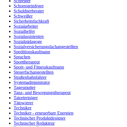
Schreiner
Schornsteinfeger
Schuldnerberater
Schweißer
Sicherheitsfachkraft
Sozialarbeiter
Sozialhelfer
Sozialassistenten
Sozialpädagoge
Sozialversicherungsfachangestellten
Speditionskaufmann
Sprachen
Sporttherapeut
Sport- und Fitnesskaufmann
Steuerfachangestellten
Straßenbahnfahrer
Systemadministrator
Tagesmutter
Tanz- und Bewegungstherapeut
Tatortreiniger
Tätowierer
Techniker
Techniker - erneuerbare Energien
Technischer Produktdesigner
Technischer Redakteur