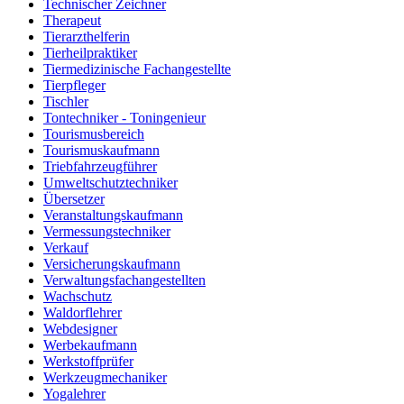
Technischer Zeichner
Therapeut
Tierarzthelferin
Tierheilpraktiker
Tiermedizinische Fachangestellte
Tierpfleger
Tischler
Tontechniker - Toningenieur
Tourismusbereich
Tourismuskaufmann
Triebfahrzeugführer
Umweltschutztechniker
Übersetzer
Veranstaltungskaufmann
Vermessungstechniker
Verkauf
Versicherungskaufmann
Verwaltungsfachangestellten
Wachschutz
Waldorflehrer
Webdesigner
Werbekaufmann
Werkstoffprüfer
Werkzeugmechaniker
Yogalehrer