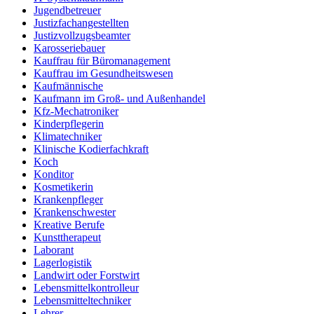
Jugendbetreuer
Justizfachangestellten
Justizvollzugsbeamter
Karosseriebauer
Kauffrau für Büromanagement
Kauffrau im Gesundheitswesen
Kaufmännische
Kaufmann im Groß- und Außenhandel
Kfz-Mechatroniker
Kinderpflegerin
Klimatechniker
Klinische Kodierfachkraft
Koch
Konditor
Kosmetikerin
Krankenpfleger
Krankenschwester
Kreative Berufe
Kunsttherapeut
Laborant
Lagerlogistik
Landwirt oder Forstwirt
Lebensmittelkontrolleur
Lebensmitteltechniker
Lehrer