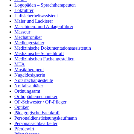
Logopäden – Sprachtherapeuten
Lokführer
Luftsicherheitsassistent
Maler und Lackierer
Maschinen- und Anlagenführer
Masseur
Mechatroniker
Mediengestalter
Medizinische Dokumentationsassistentin
Medizinische Schreibkraft
Medizinischen Fachangestellten
MTA
Musiktherapeut
Nageldesignerin
Notarfachangestellte
Notfallsanitäter
Ordnungsamt
Orthopädiemechaniker
OP-Schwester / OP-Pfleger
Optiker
Pädagogische Fachkraft
Personaldienstleistungskaufmann
Personalsachbearbeiter
Pferdewirt