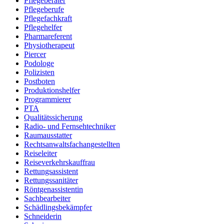
Pflegeberater
Pflegeberufe
Pflegefachkraft
Pflegehelfer
Pharmareferent
Physiotherapeut
Piercer
Podologe
Polizisten
Postboten
Produktionshelfer
Programmierer
PTA
Qualitätssicherung
Radio- und Fernsehtechniker
Raumausstatter
Rechtsanwaltsfachangestellten
Reiseleiter
Reiseverkehrskauffrau
Rettungsassistent
Rettungssanitäter
Röntgenassistentin
Sachbearbeiter
Schädlingsbekämpfer
Schneiderin