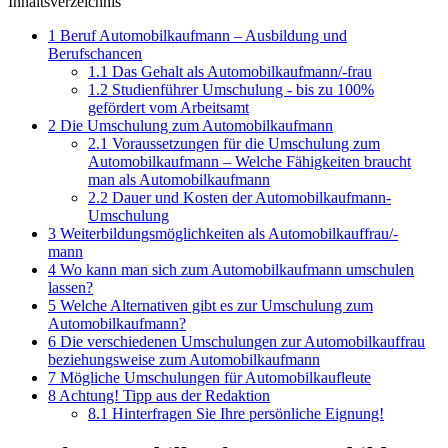
Inhaltsverzeichnis
1
Beruf Automobilkaufmann – Ausbildung und
Berufschancen
1.1
Das Gehalt als Automobilkaufmann/-frau
1.2
Studienführer Umschulung - bis zu 100%
gefördert vom Arbeitsamt
2
Die Umschulung zum Automobilkaufmann
2.1
Voraussetzungen für die Umschulung zum
Automobilkaufmann – Welche Fähigkeiten braucht
man als Automobilkaufmann
2.2
Dauer und Kosten der Automobilkaufmann-
Umschulung
3
Weiterbildungsmöglichkeiten als Automobilkauffrau/-
mann
4
Wo kann man sich zum Automobilkaufmann umschulen
lassen?
5
Welche Alternativen gibt es zur Umschulung zum
Automobilkaufmann?
6
Die verschiedenen Umschulungen zur Automobilkauffrau
beziehungsweise zum Automobilkaufmann
7
Mögliche Umschulungen für Automobilkaufleute
8
Achtung! Tipp aus der Redaktion
8.1
Hinterfragen Sie Ihre persönliche Eignung!