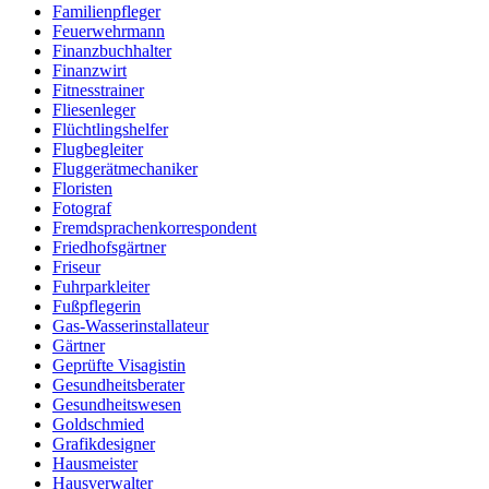
Familienpfleger
Feuerwehrmann
Finanzbuchhalter
Finanzwirt
Fitnesstrainer
Fliesenleger
Flüchtlingshelfer
Flugbegleiter
Fluggerätmechaniker
Floristen
Fotograf
Fremdsprachenkorrespondent
Friedhofsgärtner
Friseur
Fuhrparkleiter
Fußpflegerin
Gas-Wasserinstallateur
Gärtner
Geprüfte Visagistin
Gesundheitsberater
Gesundheitswesen
Goldschmied
Grafikdesigner
Hausmeister
Hausverwalter