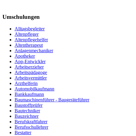
Umschulungen
Alltagsbegleiter
Altenpfleger
Altenpflegehelfer
Altentherapeut
Anlagenmechaniker
Apotheker
App-Entwickler
Arbeitserzieher
Arbeitspädagoge
Arbeitsvermittler
Arzthelferin
Automobilkaufmann
Bankkaufmann
Baumaschinenführer - Baugeräteführer
Baustoffprüfer
Bautechniker
Bauzeichner
Berufskraftfahrer
Berufsschullehrer
Bestatter