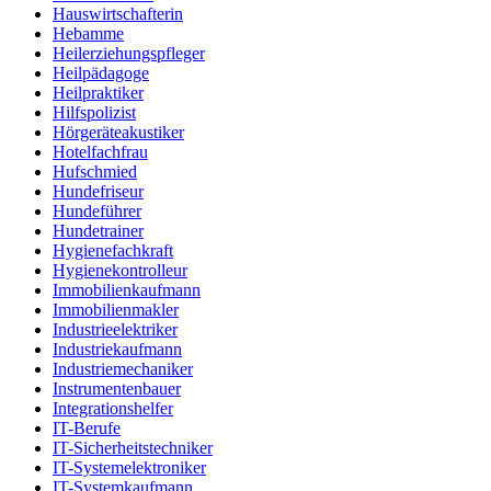
Hauswirtschafterin
Hebamme
Heilerziehungspfleger
Heilpädagoge
Heilpraktiker
Hilfspolizist
Hörgeräteakustiker
Hotelfachfrau
Hufschmied
Hundefriseur
Hundeführer
Hundetrainer
Hygienefachkraft
Hygienekontrolleur
Immobilienkaufmann
Immobilienmakler
Industrieelektriker
Industriekaufmann
Industriemechaniker
Instrumentenbauer
Integrationshelfer
IT-Berufe
IT-Sicherheitstechniker
IT-Systemelektroniker
IT-Systemkaufmann