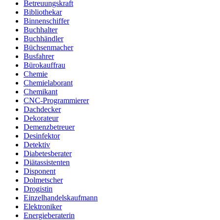
Betreuungskraft
Bibliothekar
Binnenschiffer
Buchhalter
Buchhändler
Büchsenmacher
Busfahrer
Bürokauffrau
Chemie
Chemielaborant
Chemikant
CNC-Programmierer
Dachdecker
Dekorateur
Demenzbetreuer
Desinfektor
Detektiv
Diabetesberater
Diätassistenten
Disponent
Dolmetscher
Drogistin
Einzelhandelskaufmann
Elektroniker
Energieberaterin