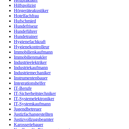
Heilpraktiker
Hilfspolizist
Hörgeräteakustiker
Hotelfachfrau
Hufschmied
Hundefriseur
Hundeführer
Hundetrainer
Hygienefachkraft
Hygienekontrolleur
Immobilienkaufmann
Immobilienmakler
Industrieelektriker
Industriekaufmann
Industriemechaniker
Instrumentenbauer
Integrationshelfer
IT-Berufe
IT-Sicherheitstechniker
IT-Systemelektroniker
IT-Systemkaufmann
Jugendbetreuer
Justizfachangestellten
Justizvollzugsbeamter
Karosseriebauer