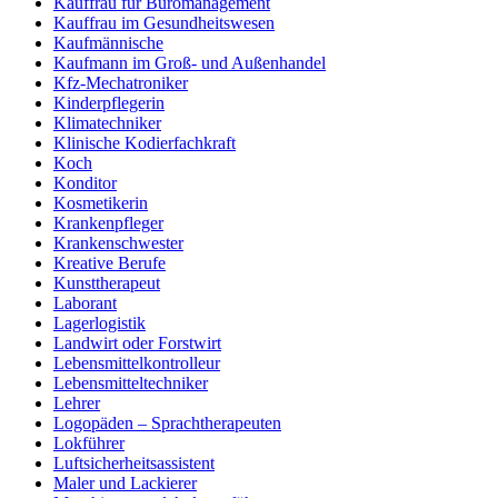
Kauffrau für Büromanagement
Kauffrau im Gesundheitswesen
Kaufmännische
Kaufmann im Groß- und Außenhandel
Kfz-Mechatroniker
Kinderpflegerin
Klimatechniker
Klinische Kodierfachkraft
Koch
Konditor
Kosmetikerin
Krankenpfleger
Krankenschwester
Kreative Berufe
Kunsttherapeut
Laborant
Lagerlogistik
Landwirt oder Forstwirt
Lebensmittelkontrolleur
Lebensmitteltechniker
Lehrer
Logopäden – Sprachtherapeuten
Lokführer
Luftsicherheitsassistent
Maler und Lackierer