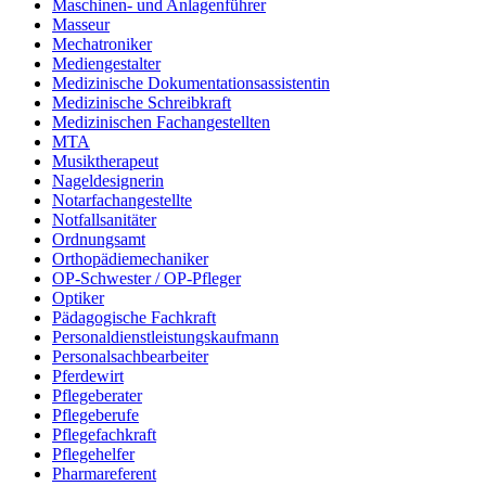
Maschinen- und Anlagenführer
Masseur
Mechatroniker
Mediengestalter
Medizinische Dokumentationsassistentin
Medizinische Schreibkraft
Medizinischen Fachangestellten
MTA
Musiktherapeut
Nageldesignerin
Notarfachangestellte
Notfallsanitäter
Ordnungsamt
Orthopädiemechaniker
OP-Schwester / OP-Pfleger
Optiker
Pädagogische Fachkraft
Personaldienstleistungskaufmann
Personalsachbearbeiter
Pferdewirt
Pflegeberater
Pflegeberufe
Pflegefachkraft
Pflegehelfer
Pharmareferent