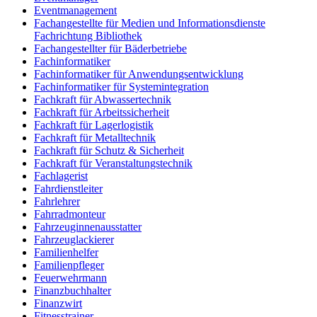
Eventmanagement
Fachangestellte für Medien und Informationsdienste
Fachrichtung Bibliothek
Fachangestellter für Bäderbetriebe
Fachinformatiker
Fachinformatiker für Anwendungsentwicklung
Fachinformatiker für Systemintegration
Fachkraft für Abwassertechnik
Fachkraft für Arbeitssicherheit
Fachkraft für Lagerlogistik
Fachkraft für Metalltechnik
Fachkraft für Schutz & Sicherheit
Fachkraft für Veranstaltungstechnik
Fachlagerist
Fahrdienstleiter
Fahrlehrer
Fahrradmonteur
Fahrzeuginnenausstatter
Fahrzeuglackierer
Familienhelfer
Familienpfleger
Feuerwehrmann
Finanzbuchhalter
Finanzwirt
Fitnesstrainer