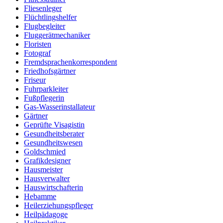
Fliesenleger
Flüchtlingshelfer
Flugbegleiter
Fluggerätmechaniker
Floristen
Fotograf
Fremdsprachenkorrespondent
Friedhofsgärtner
Friseur
Fuhrparkleiter
Fußpflegerin
Gas-Wasserinstallateur
Gärtner
Geprüfte Visagistin
Gesundheitsberater
Gesundheitswesen
Goldschmied
Grafikdesigner
Hausmeister
Hausverwalter
Hauswirtschafterin
Hebamme
Heilerziehungspfleger
Heilpädagoge