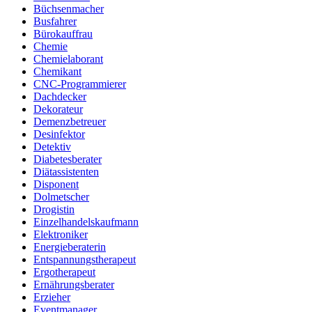
Büchsenmacher
Busfahrer
Bürokauffrau
Chemie
Chemielaborant
Chemikant
CNC-Programmierer
Dachdecker
Dekorateur
Demenzbetreuer
Desinfektor
Detektiv
Diabetesberater
Diätassistenten
Disponent
Dolmetscher
Drogistin
Einzelhandelskaufmann
Elektroniker
Energieberaterin
Entspannungstherapeut
Ergotherapeut
Ernährungsberater
Erzieher
Eventmanager