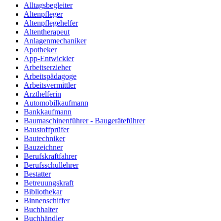
Alltagsbegleiter
Altenpfleger
Altenpflegehelfer
Altentherapeut
Anlagenmechaniker
Apotheker
App-Entwickler
Arbeitserzieher
Arbeitspädagoge
Arbeitsvermittler
Arzthelferin
Automobilkaufmann
Bankkaufmann
Baumaschinenführer - Baugeräteführer
Baustoffprüfer
Bautechniker
Bauzeichner
Berufskraftfahrer
Berufsschullehrer
Bestatter
Betreuungskraft
Bibliothekar
Binnenschiffer
Buchhalter
Buchhändler