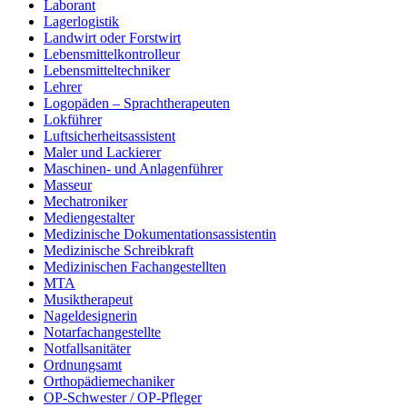
Laborant
Lagerlogistik
Landwirt oder Forstwirt
Lebensmittelkontrolleur
Lebensmitteltechniker
Lehrer
Logopäden – Sprachtherapeuten
Lokführer
Luftsicherheitsassistent
Maler und Lackierer
Maschinen- und Anlagenführer
Masseur
Mechatroniker
Mediengestalter
Medizinische Dokumentationsassistentin
Medizinische Schreibkraft
Medizinischen Fachangestellten
MTA
Musiktherapeut
Nageldesignerin
Notarfachangestellte
Notfallsanitäter
Ordnungsamt
Orthopädiemechaniker
OP-Schwester / OP-Pfleger