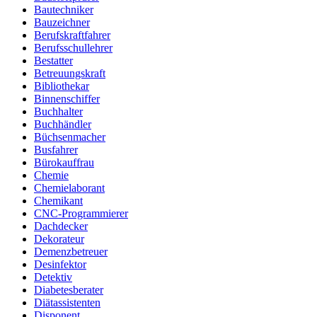
Bautechniker
Bauzeichner
Berufskraftfahrer
Berufsschullehrer
Bestatter
Betreuungskraft
Bibliothekar
Binnenschiffer
Buchhalter
Buchhändler
Büchsenmacher
Busfahrer
Bürokauffrau
Chemie
Chemielaborant
Chemikant
CNC-Programmierer
Dachdecker
Dekorateur
Demenzbetreuer
Desinfektor
Detektiv
Diabetesberater
Diätassistenten
Disponent