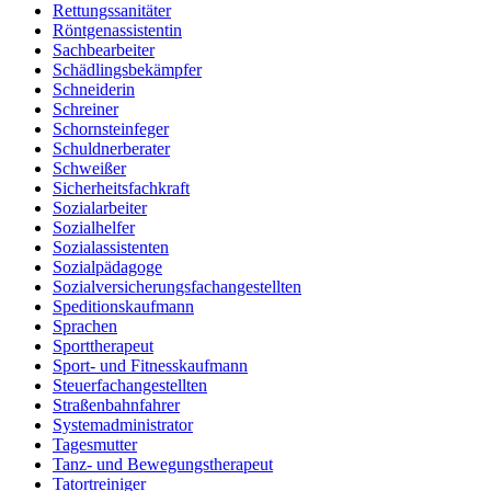
Rettungssanitäter
Röntgenassistentin
Sachbearbeiter
Schädlingsbekämpfer
Schneiderin
Schreiner
Schornsteinfeger
Schuldnerberater
Schweißer
Sicherheitsfachkraft
Sozialarbeiter
Sozialhelfer
Sozialassistenten
Sozialpädagoge
Sozialversicherungsfachangestellten
Speditionskaufmann
Sprachen
Sporttherapeut
Sport- und Fitnesskaufmann
Steuerfachangestellten
Straßenbahnfahrer
Systemadministrator
Tagesmutter
Tanz- und Bewegungstherapeut
Tatortreiniger