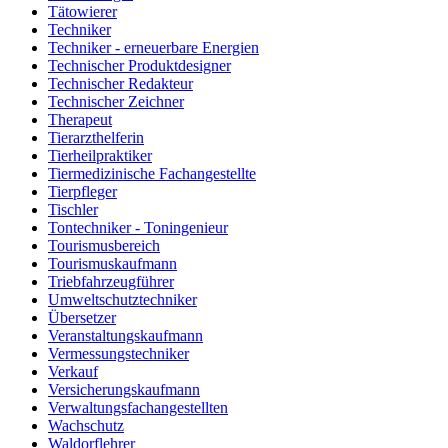
Tätowierer
Techniker
Techniker - erneuerbare Energien
Technischer Produktdesigner
Technischer Redakteur
Technischer Zeichner
Therapeut
Tierarzthelferin
Tierheilpraktiker
Tiermedizinische Fachangestellte
Tierpfleger
Tischler
Tontechniker - Toningenieur
Tourismusbereich
Tourismuskaufmann
Triebfahrzeugführer
Umweltschutztechniker
Übersetzer
Veranstaltungskaufmann
Vermessungstechniker
Verkauf
Versicherungskaufmann
Verwaltungsfachangestellten
Wachschutz
Waldorflehrer