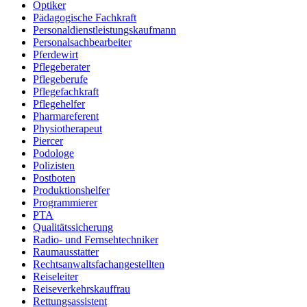
Optiker
Pädagogische Fachkraft
Personaldienstleistungskaufmann
Personalsachbearbeiter
Pferdewirt
Pflegeberater
Pflegeberufe
Pflegefachkraft
Pflegehelfer
Pharmareferent
Physiotherapeut
Piercer
Podologe
Polizisten
Postboten
Produktionshelfer
Programmierer
PTA
Qualitätssicherung
Radio- und Fernsehtechniker
Raumausstatter
Rechtsanwaltsfachangestellten
Reiseleiter
Reiseverkehrskauffrau
Rettungsassistent