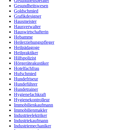
Gesundheitsberater
Gesundheitswesen
Goldschmied
Grafikdesigner
Hausmeister
Hausverwalter
Hauswirtschafterin
Hebamme
Heilerziehungspfleger
Heilpädagoge
Heilpraktiker
Hilfspolizist
Hörgeräteakustiker
Hotelfachfrau
Hufschmied
Hundefriseur
Hundeführer
Hundetrainer
Hygienefachkraft
Hygienekontrolleur
Immobilienkaufmann
Immobilienmakler
Industrieelektriker
Industriekaufmann
Industriemechaniker