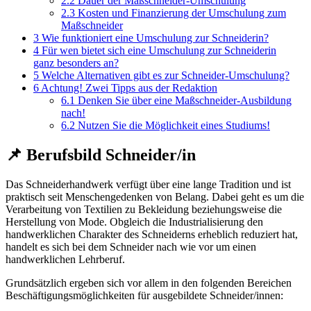
2.2
Dauer der Maßschneider-Umschulung
2.3
Kosten und Finanzierung der Umschulung zum
Maßschneider
3
Wie funktioniert eine Umschulung zur Schneiderin?
4
Für wen bietet sich eine Umschulung zur Schneiderin
ganz besonders an?
5
Welche Alternativen gibt es zur Schneider-Umschulung?
6
Achtung! Zwei Tipps aus der Redaktion
6.1
Denken Sie über eine Maßschneider-Ausbildung
nach!
6.2
Nutzen Sie die Möglichkeit eines Studiums!
📌 Berufsbild Schneider/in
Das Schneiderhandwerk verfügt über eine lange Tradition und ist
praktisch seit Menschengedenken von Belang. Dabei geht es um die
Verarbeitung von Textilien zu Bekleidung beziehungsweise die
Herstellung von Mode. Obgleich die Industrialisierung den
handwerklichen Charakter des Schneiderns erheblich reduziert hat,
handelt es sich bei dem Schneider nach wie vor um einen
handwerklichen Lehrberuf.
Grundsätzlich ergeben sich vor allem in den folgenden Bereichen
Beschäftigungsmöglichkeiten für ausgebildete Schneider/innen: