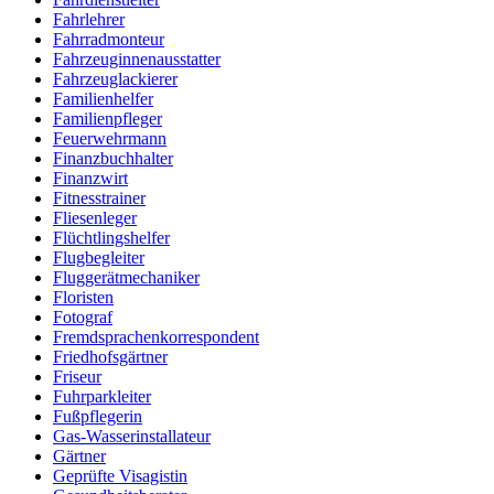
Fahrlehrer
Fahrradmonteur
Fahrzeuginnenausstatter
Fahrzeuglackierer
Familienhelfer
Familienpfleger
Feuerwehrmann
Finanzbuchhalter
Finanzwirt
Fitnesstrainer
Fliesenleger
Flüchtlingshelfer
Flugbegleiter
Fluggerätmechaniker
Floristen
Fotograf
Fremdsprachenkorrespondent
Friedhofsgärtner
Friseur
Fuhrparkleiter
Fußpflegerin
Gas-Wasserinstallateur
Gärtner
Geprüfte Visagistin