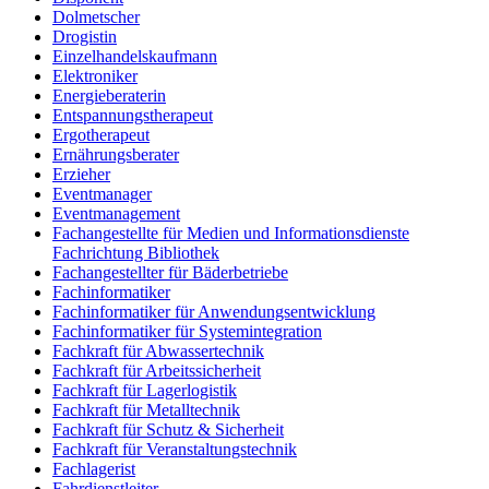
Dolmetscher
Drogistin
Einzelhandelskaufmann
Elektroniker
Energieberaterin
Entspannungstherapeut
Ergotherapeut
Ernährungsberater
Erzieher
Eventmanager
Eventmanagement
Fachangestellte für Medien und Informationsdienste
Fachrichtung Bibliothek
Fachangestellter für Bäderbetriebe
Fachinformatiker
Fachinformatiker für Anwendungsentwicklung
Fachinformatiker für Systemintegration
Fachkraft für Abwassertechnik
Fachkraft für Arbeitssicherheit
Fachkraft für Lagerlogistik
Fachkraft für Metalltechnik
Fachkraft für Schutz & Sicherheit
Fachkraft für Veranstaltungstechnik
Fachlagerist
Fahrdienstleiter