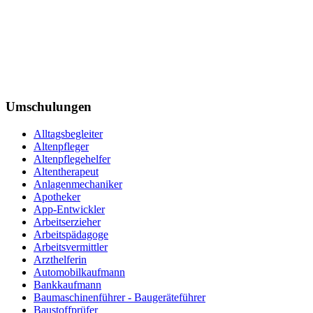
Umschulungen
Alltagsbegleiter
Altenpfleger
Altenpflegehelfer
Altentherapeut
Anlagenmechaniker
Apotheker
App-Entwickler
Arbeitserzieher
Arbeitspädagoge
Arbeitsvermittler
Arzthelferin
Automobilkaufmann
Bankkaufmann
Baumaschinenführer - Baugeräteführer
Baustoffprüfer