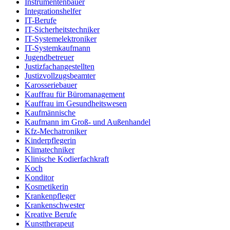
Instrumentenbauer
Integrationshelfer
IT-Berufe
IT-Sicherheitstechniker
IT-Systemelektroniker
IT-Systemkaufmann
Jugendbetreuer
Justizfachangestellten
Justizvollzugsbeamter
Karosseriebauer
Kauffrau für Büromanagement
Kauffrau im Gesundheitswesen
Kaufmännische
Kaufmann im Groß- und Außenhandel
Kfz-Mechatroniker
Kinderpflegerin
Klimatechniker
Klinische Kodierfachkraft
Koch
Konditor
Kosmetikerin
Krankenpfleger
Krankenschwester
Kreative Berufe
Kunsttherapeut