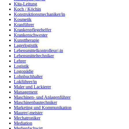
Kita-Leitung
Koch / Köchin
Konstruktionsmechaniker/in
Kosmetik
Kranführer
Krankenpflegehelfer
Krankenschwester
Kunsttherapie
Lagerlogistik
Lebensmittelkontrolleur/-in
Lebensmitteltechniker
Lehrer
Logistik
Logopädie
Lohnbuchhalter
Lokführer/in
Maler und Lackierer
Management
Maschinen- und Anlagenführer
Maschinenbautechniker
Marketing und Kommunikation
Maurer/-meister
Mechatroniker
Mediation
Medienfachwirt