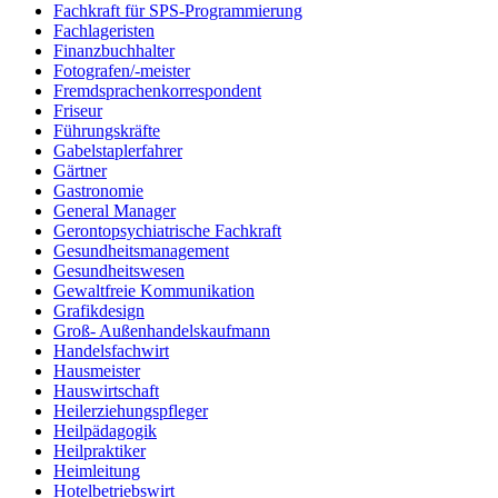
Fachkraft für SPS-Programmierung
Fachlageristen
Finanzbuchhalter
Fotografen/-meister
Fremdsprachenkorrespondent
Friseur
Führungskräfte
Gabelstaplerfahrer
Gärtner
Gastronomie
General Manager
Gerontopsychiatrische Fachkraft
Gesundheitsmanagement
Gesundheitswesen
Gewaltfreie Kommunikation
Grafikdesign
Groß- Außenhandelskaufmann
Handelsfachwirt
Hausmeister
Hauswirtschaft
Heilerziehungspfleger
Heilpädagogik
Heilpraktiker
Heimleitung
Hotelbetriebswirt