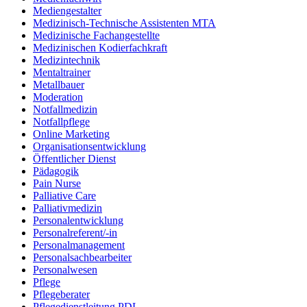
Mediengestalter
Medizinisch-Technische Assistenten MTA
Medizinische Fachangestellte
Medizinischen Kodierfachkraft
Medizintechnik
Mentaltrainer
Metallbauer
Moderation
Notfallmedizin
Notfallpflege
Online Marketing
Organisationsentwicklung
Öffentlicher Dienst
Pädagogik
Pain Nurse
Palliative Care
Palliativmedizin
Personalentwicklung
Personalreferent/-in
Personalmanagement
Personalsachbearbeiter
Personalwesen
Pflege
Pflegeberater
Pflegedienstleitung PDL