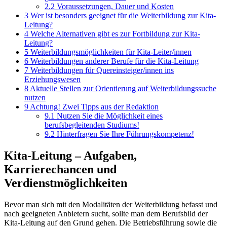
2.2
Voraussetzungen, Dauer und Kosten
3
Wer ist besonders geeignet für die Weiterbildung zur Kita-
Leitung?
4
Welche Alternativen gibt es zur Fortbildung zur Kita-
Leitung?
5
Weiterbildungsmöglichkeiten für Kita-Leiter/innen
6
Weiterbildungen anderer Berufe für die Kita-Leitung
7
Weiterbildungen für Quereinsteiger/innen ins
Erziehungswesen
8
Aktuelle Stellen zur Orientierung auf Weiterbildungssuche
nutzen
9
Achtung! Zwei Tipps aus der Redaktion
9.1
Nutzen Sie die Möglichkeit eines
berufsbegleitenden Studiums!
9.2
Hinterfragen Sie Ihre Führungskompetenz!
Kita-Leitung – Aufgaben,
Karrierechancen und
Verdienstmöglichkeiten
Bevor man sich mit den Modalitäten der Weiterbildung befasst und
nach geeigneten Anbietern sucht, sollte man dem Berufsbild der
Kita-Leitung auf den Grund gehen. Die Betriebsführung sowie die