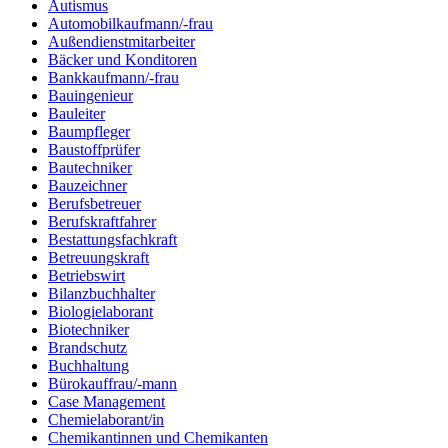
Autismus
Automobilkaufmann/-frau
Außendienstmitarbeiter
Bäcker und Konditoren
Bankkaufmann/-frau
Bauingenieur
Bauleiter
Baumpfleger
Baustoffprüfer
Bautechniker
Bauzeichner
Berufsbetreuer
Berufskraftfahrer
Bestattungsfachkraft
Betreuungskraft
Betriebswirt
Bilanzbuchhalter
Biologielaborant
Biotechniker
Brandschutz
Buchhaltung
Bürokauffrau/-mann
Case Management
Chemielaborant/in
Chemikantinnen und Chemikanten