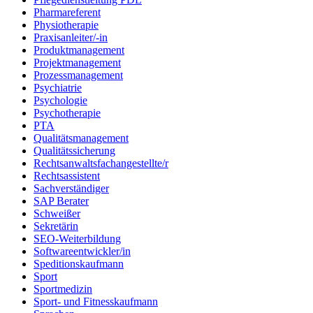
Pharmareferent
Physiotherapie
Praxisanleiter/-in
Produktmanagement
Projektmanagement
Prozessmanagement
Psychiatrie
Psychologie
Psychotherapie
PTA
Qualitätsmanagement
Qualitätssicherung
Rechtsanwaltsfachangestellte/r
Rechtsassistent
Sachverständiger
SAP Berater
Schweißer
Sekretärin
SEO-Weiterbildung
Softwareentwickler/in
Speditionskaufmann
Sport
Sportmedizin
Sport- und Fitnesskaufmann