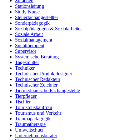
Sprachen
Stationsleitung
Study Nurse
Steuerfachangestellter
Sonderpädagogik
Sozialpädagogen & Sozialarbeiter
Soziale Arbeit
Sozialmanagement
Suchttherapeut
Supervisor
Systemische Beratung
Tagesmutter
Techniker
Technischer Produktdesigner
Technischer Redakteur
Technischer Zeichner
Tiermedizinische Fachangestellte
Tierpfleger
Tischler
Tourismuskauffrau
Tourismus und Verkehr
Traumapädagogik
Traumatherapie
Umweltschutz
Unternehmensberater