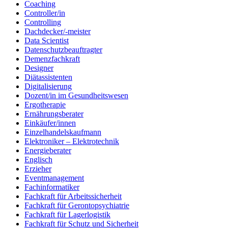
Coaching
Controller/in
Controlling
Dachdecker/-meister
Data Scientist
Datenschutzbeauftragter
Demenzfachkraft
Designer
Diätassistenten
Digitalisierung
Dozent/in im Gesundheitswesen
Ergotherapie
Ernährungsberater
Einkäufer/innen
Einzelhandelskaufmann
Elektroniker – Elektrotechnik
Energieberater
Englisch
Erzieher
Eventmanagement
Fachinformatiker
Fachkraft für Arbeitssicherheit
Fachkraft für Gerontopsychiatrie
Fachkraft für Lagerlogistik
Fachkraft für Schutz und Sicherheit