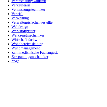
Veranstaltungskauffrau
Verkäufer/in
Vermessungstechniker
Vertrieb
Verwaltung
Verwaltungsfachangestellte
Webdesign
Werkstoffprüfer
Werkzeugmechaniker
Wirtschaftsfachwirt
Wohnbereichsleitung
Wundmanagement
Zahnmedizinische Fachangest.
Zerspanungsmechaniker
Yoga