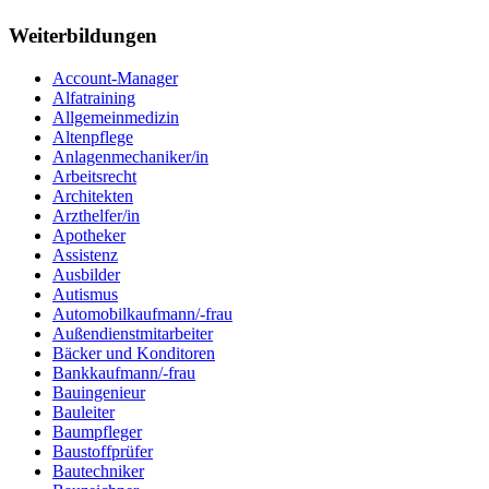
Weiterbildungen
Account-Manager
Alfatraining
Allgemeinmedizin
Altenpflege
Anlagenmechaniker/in
Arbeitsrecht
Architekten
Arzthelfer/in
Apotheker
Assistenz
Ausbilder
Autismus
Automobilkaufmann/-frau
Außendienstmitarbeiter
Bäcker und Konditoren
Bankkaufmann/-frau
Bauingenieur
Bauleiter
Baumpfleger
Baustoffprüfer
Bautechniker