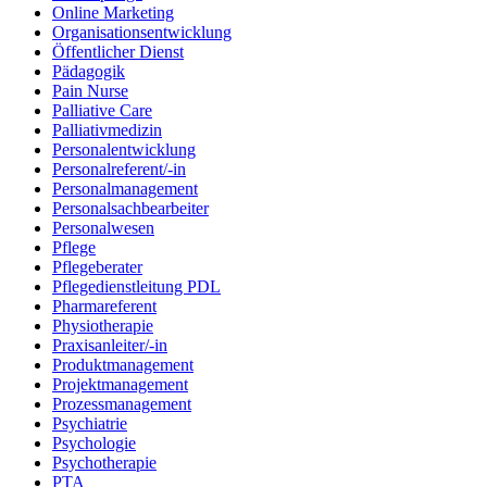
Online Marketing
Organisationsentwicklung
Öffentlicher Dienst
Pädagogik
Pain Nurse
Palliative Care
Palliativmedizin
Personalentwicklung
Personalreferent/-in
Personalmanagement
Personalsachbearbeiter
Personalwesen
Pflege
Pflegeberater
Pflegedienstleitung PDL
Pharmareferent
Physiotherapie
Praxisanleiter/-in
Produktmanagement
Projektmanagement
Prozessmanagement
Psychiatrie
Psychologie
Psychotherapie
PTA