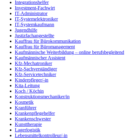
Integrationshelfer
Investment-Fachwirt
IT-Administrator
IT-Systemelektroniker
IT-Systemkaufmann
Jugendhilfe
Justizfachangestellte
Kauffrau für Bürokommunikation
Kauffrau für Büromanagement
Kaufmännische Weiterbildung – online berufsbegleitend
Kaufmännischer Assistent
Kfz-Mechatroniker
Kfz-Sachverständiger
Kfz-Servicetechniker
Kinderpfleger/-in
Kita-Leitung
Koch / Köchin
Konstruktionsmechaniker/in
Kosmetik
Kranführer
Krankenpflegehelfer
Krankenschwester
Kunsttherapie
Lagerlogistik
Lebensmittelkontrolleur/-in