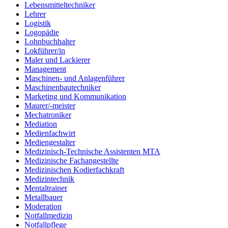
Lebensmitteltechniker
Lehrer
Logistik
Logopädie
Lohnbuchhalter
Lokführer/in
Maler und Lackierer
Management
Maschinen- und Anlagenführer
Maschinenbautechniker
Marketing und Kommunikation
Maurer/-meister
Mechatroniker
Mediation
Medienfachwirt
Mediengestalter
Medizinisch-Technische Assistenten MTA
Medizinische Fachangestellte
Medizinischen Kodierfachkraft
Medizintechnik
Mentaltrainer
Metallbauer
Moderation
Notfallmedizin
Notfallpflege