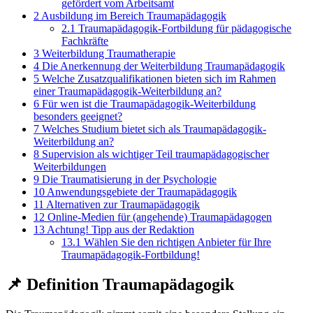
gefördert vom Arbeitsamt
2
Ausbildung im Bereich Traumapädagogik
2.1
Traumapädagogik-Fortbildung für pädagogische
Fachkräfte
3
Weiterbildung Traumatherapie
4
Die Anerkennung der Weiterbildung Traumapädagogik
5
Welche Zusatzqualifikationen bieten sich im Rahmen
einer Traumapädagogik-Weiterbildung an?
6
Für wen ist die Traumapädagogik-Weiterbildung
besonders geeignet?
7
Welches Studium bietet sich als Traumapädagogik-
Weiterbildung an?
8
Supervision als wichtiger Teil traumapädagogischer
Weiterbildungen
9
Die Traumatisierung in der Psychologie
10
Anwendungsgebiete der Traumapädagogik
11
Alternativen zur Traumapädagogik
12
Online-Medien für (angehende) Traumapädagogen
13
Achtung! Tipp aus der Redaktion
13.1
Wählen Sie den richtigen Anbieter für Ihre
Traumapädagogik-Fortbildung!
📌 Definition Traumapädagogik