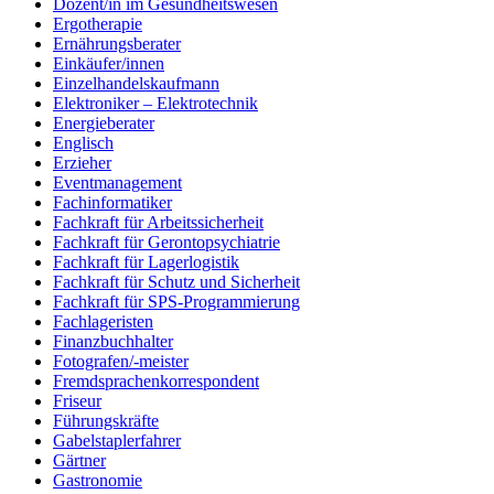
Dozent/in im Gesundheitswesen
Ergotherapie
Ernährungsberater
Einkäufer/innen
Einzelhandelskaufmann
Elektroniker – Elektrotechnik
Energieberater
Englisch
Erzieher
Eventmanagement
Fachinformatiker
Fachkraft für Arbeitssicherheit
Fachkraft für Gerontopsychiatrie
Fachkraft für Lagerlogistik
Fachkraft für Schutz und Sicherheit
Fachkraft für SPS-Programmierung
Fachlageristen
Finanzbuchhalter
Fotografen/-meister
Fremdsprachenkorrespondent
Friseur
Führungskräfte
Gabelstaplerfahrer
Gärtner
Gastronomie