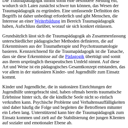
Die Traumapädagogik nimmt somit eine besondere Stellung ein,
wodurch sich Laien zunächst schwer tun können, das Wesen der
Traumapädagogik zu ergründen. Eine umfassende Definition des
Begriffs ist daher unbedingt erforderlich und gibt Menschen, die
Interesse an einer
Weiterbildung
im Bereich Traumapädagogik
haben, Aufschluss darüber, worauf sie sich konkret einlassen.
Grundsätzlich lässt sich die Traumapädagogik als Zusammenfassung
unterschiedlicher pädagogischer Methoden definieren, die auf
Erkenntnissen aus der Traumatherapie und Psychotraumatologie
basieren. Kennzeichnend für die Traumapädagogik ist die Tatsache,
dass sie diese Erkenntnisse auf die
Pädagogik
überträgt und somit
aus ihrem ursprünglich therapeutischen Umfeld nimmt. Auf diese
Art und Weise ist ein pädagogisches Gesamtkonzept entstanden, das
vor allem in der stationären Kinder- und Jugendhilfe zum Einsatz
kommt.
Kinder und Jugendliche, die in stationären Einrichtungen der
Jugendhilfe untergebracht sind, haben oftmals bereits traumatische
Erlebnisse hinter sich, die die kindliche Seele nicht so einfach
verkraften kann. Psychische Probleme und Verhaltensauffälligkeiten
sind daher häufig die Folge und begleiten die Betroffenen mitunter
ein Leben lang. Unterstützend kann hier die Traumapädagogik zum
Einsatz kommen und zielt auf die Stabilisierung der jungen Klienten
auf sozialer und emotionaler Ebene ab.