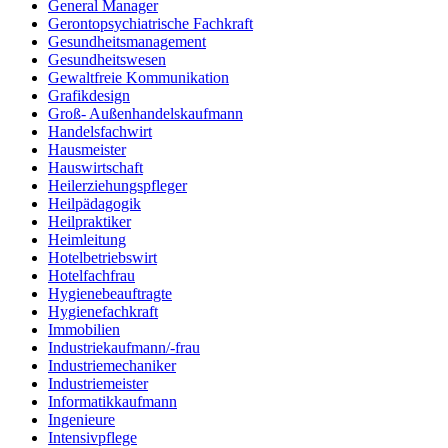
General Manager
Gerontopsychiatrische Fachkraft
Gesundheitsmanagement
Gesundheitswesen
Gewaltfreie Kommunikation
Grafikdesign
Groß- Außenhandelskaufmann
Handelsfachwirt
Hausmeister
Hauswirtschaft
Heilerziehungspfleger
Heilpädagogik
Heilpraktiker
Heimleitung
Hotelbetriebswirt
Hotelfachfrau
Hygienebeauftragte
Hygienefachkraft
Immobilien
Industriekaufmann/-frau
Industriemechaniker
Industriemeister
Informatikkaufmann
Ingenieure
Intensivpflege