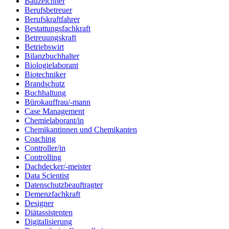
Bauzeichner
Berufsbetreuer
Berufskraftfahrer
Bestattungsfachkraft
Betreuungskraft
Betriebswirt
Bilanzbuchhalter
Biologielaborant
Biotechniker
Brandschutz
Buchhaltung
Bürokauffrau/-mann
Case Management
Chemielaborant/in
Chemikantinnen und Chemikanten
Coaching
Controller/in
Controlling
Dachdecker/-meister
Data Scientist
Datenschutzbeauftragter
Demenzfachkraft
Designer
Diätassistenten
Digitalisierung