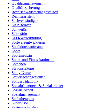
Qualitätsmanagement
Qualitätssicherung
Rechtsanwaltsfachangestellte/r
Rechtsassistent
Sachverständiger
SAP Berater
Schweißer
Sekretärin
SEO-Weiterbildung
Softwareentwickler/in
Speditionskaufmann
Sport
Sportmedizin
Sport- und Fitnesskaufmann
Sprachen
Stationsleitung
Study Nurse
Steuerfachangestellter
Sonderpädagogik
Sozialpädagogen & Sozialarbeiter
Soziale Arbeit
Sozialmanagement
Suchttherapeut
Supervisor
Systemische Beratung