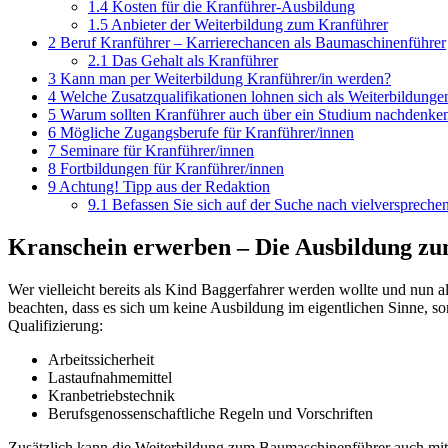
1.4
Kosten für die Kranführer-Ausbildung
1.5
Anbieter der Weiterbildung zum Kranführer
2
Beruf Kranführer – Karrierechancen als Baumaschinenführer
2.1
Das Gehalt als Kranführer
3
Kann man per Weiterbildung Kranführer/in werden?
4
Welche Zusatzqualifikationen lohnen sich als Weiterbildunge
5
Warum sollten Kranführer auch über ein Studium nachdenke
6
Mögliche Zugangsberufe für Kranführer/innen
7
Seminare für Kranführer/innen
8
Fortbildungen für Kranführer/innen
9
Achtung! Tipp aus der Redaktion
9.1
Befassen Sie sich auf der Suche nach vielverspreche
Kranschein erwerben – Die Ausbildung z
Wer vielleicht bereits als Kind Baggerfahrer werden wollte und nun
beachten, dass es sich um keine Ausbildung im eigentlichen Sinne, 
Qualifizierung:
Arbeitssicherheit
Lastaufnahmemittel
Kranbetriebstechnik
Berufsgenossenschaftliche Regeln und Vorschriften
Zusätzlich kann die Weiterbildung zum Baumaschinenführer auch mit 