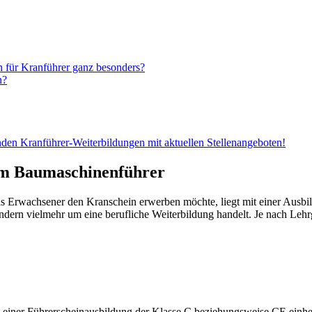
n für Kranführer ganz besonders?
n?
nden Kranführer-Weiterbildungen mit aktuellen Stellenangeboten!
um Baumaschinenführer
 als Erwachsener den Kranschein erwerben möchte, liegt mit einer Aus
sondern vielmehr um eine berufliche Weiterbildung handelt. Je nach L
einer Führerscheinausbildung der Klasse C beziehungsweise CE einherg