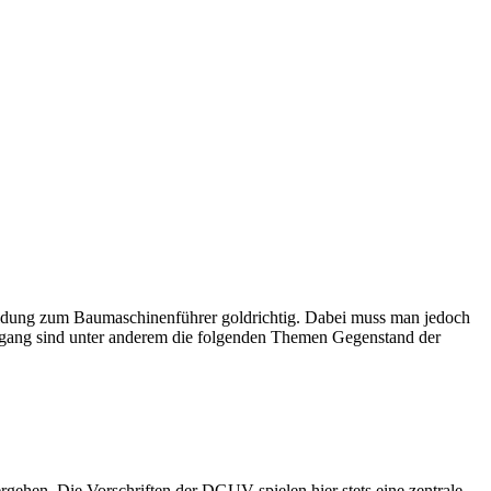
bildung zum Baumaschinenführer goldrichtig. Dabei muss man jedoch
ehrgang sind unter anderem die folgenden Themen Gegenstand der
ehen. Die Vorschriften der DGUV spielen hier stets eine zentrale