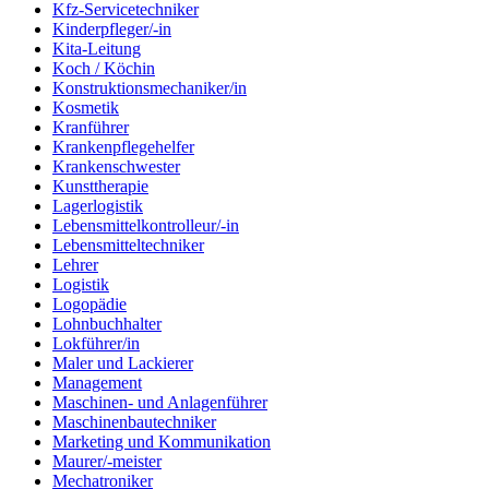
Kfz-Servicetechniker
Kinderpfleger/-in
Kita-Leitung
Koch / Köchin
Konstruktionsmechaniker/in
Kosmetik
Kranführer
Krankenpflegehelfer
Krankenschwester
Kunsttherapie
Lagerlogistik
Lebensmittelkontrolleur/-in
Lebensmitteltechniker
Lehrer
Logistik
Logopädie
Lohnbuchhalter
Lokführer/in
Maler und Lackierer
Management
Maschinen- und Anlagenführer
Maschinenbautechniker
Marketing und Kommunikation
Maurer/-meister
Mechatroniker