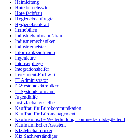
Heimleitung
Hotelbetriebswirt
Hotelfachfrau
Hygienebeauftragte
Hygienefachkraft
Immobilien
Industriekaufmann/-frau
Industriemechaniker
Industriemeister
Informatikkaufmann
Ingenieure
Intensivpflege
Integrationshelfer
Investment-Fachwirt
IT-Administrator
IT-Systemelektroniker
IT-Systemkaufmann
Jugendhilfe
Justizfachangestellte
Kauffrau für Bürokommunikation
Kauffrau für Büromanagement
Kaufmännische Weiterbildung – online berufsbegleitend
Kaufmännischer Assistent
Kfz-Mechatroniker
Kfz-Sachverständiger