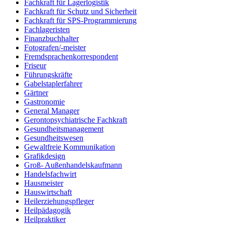
Fachkraft für Lagerlogistik
Fachkraft für Schutz und Sicherheit
Fachkraft für SPS-Programmierung
Fachlageristen
Finanzbuchhalter
Fotografen/-meister
Fremdsprachenkorrespondent
Friseur
Führungskräfte
Gabelstaplerfahrer
Gärtner
Gastronomie
General Manager
Gerontopsychiatrische Fachkraft
Gesundheitsmanagement
Gesundheitswesen
Gewaltfreie Kommunikation
Grafikdesign
Groß- Außenhandelskaufmann
Handelsfachwirt
Hausmeister
Hauswirtschaft
Heilerziehungspfleger
Heilpädagogik
Heilpraktiker