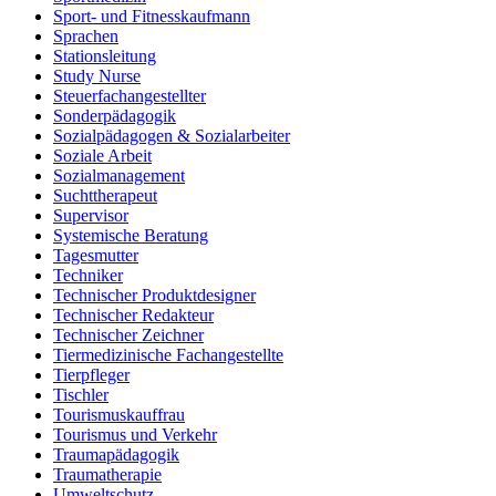
Sport- und Fitnesskaufmann
Sprachen
Stationsleitung
Study Nurse
Steuerfachangestellter
Sonderpädagogik
Sozialpädagogen & Sozialarbeiter
Soziale Arbeit
Sozialmanagement
Suchttherapeut
Supervisor
Systemische Beratung
Tagesmutter
Techniker
Technischer Produktdesigner
Technischer Redakteur
Technischer Zeichner
Tiermedizinische Fachangestellte
Tierpfleger
Tischler
Tourismuskauffrau
Tourismus und Verkehr
Traumapädagogik
Traumatherapie
Umweltschutz