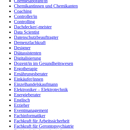
Chemielaborant/in
Chemikantinnen und Chemikanten
Coaching
Controller/in
Controlling
Dachdecker/-meister
Data Scientist
Datenschutzbeauftragter
Demenzfachkraft
Designer
Diätassistenten
Digitalisierung
Dozent/in im Gesundheitswesen
Ergotherapie
Ernährungsberater
Einkäufer/innen
Einzelhandelskaufmann
Elektroniker – Elektrotechnik
Energieberater
Englisch
Erzieher
Eventmanagement
Fachinformatiker
Fachkraft für Arbeitssicherheit
Fachkraft für Gerontopsychiatrie