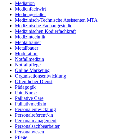
Mediation
Medienfachwirt
Mediengestalter
Medizinisch-Technische Assistenten MTA
Medizinische Fachangestellte
Medizinischen Kodierfachkraft
Medizintechnik
Mentaltrainer
Metallbauer
Moderation
Notfallmedizin
Notfallpflege
Online Marketing
Organisationsentwicklung
Öffentlicher Dienst
Pädagogik
Pain Nurse
Palliative Care
Palliativmedizin
Personalentwicklung
Personalreferent/-in
Personalmanagement
Personalsachbearbeiter
Personalwesen
Pflege