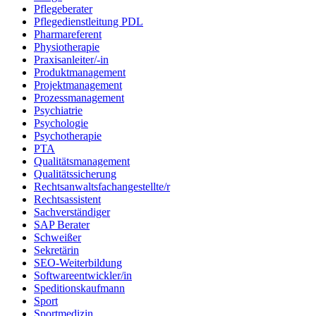
Pflegeberater
Pflegedienstleitung PDL
Pharmareferent
Physiotherapie
Praxisanleiter/-in
Produktmanagement
Projektmanagement
Prozessmanagement
Psychiatrie
Psychologie
Psychotherapie
PTA
Qualitätsmanagement
Qualitätssicherung
Rechtsanwaltsfachangestellte/r
Rechtsassistent
Sachverständiger
SAP Berater
Schweißer
Sekretärin
SEO-Weiterbildung
Softwareentwickler/in
Speditionskaufmann
Sport
Sportmedizin