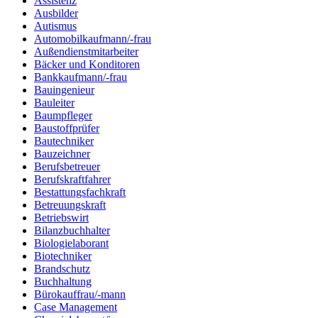
Assistenz
Ausbilder
Autismus
Automobilkaufmann/-frau
Außendienstmitarbeiter
Bäcker und Konditoren
Bankkaufmann/-frau
Bauingenieur
Bauleiter
Baumpfleger
Baustoffprüfer
Bautechniker
Bauzeichner
Berufsbetreuer
Berufskraftfahrer
Bestattungsfachkraft
Betreuungskraft
Betriebswirt
Bilanzbuchhalter
Biologielaborant
Biotechniker
Brandschutz
Buchhaltung
Bürokauffrau/-mann
Case Management