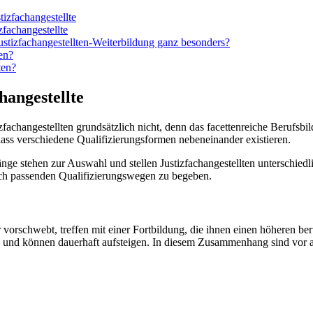
izfachangestellte
zfachangestellte
stizfachangestellten-Weiterbildung ganz besonders?
en?
ten?
hangestellte
achangestellten grundsätzlich nicht, denn das facettenreiche Berufsbil
dass verschiedene Qualifizierungsformen nebeneinander existieren.
e stehen zur Auswahl und stellen Justizfachangestellten unterschiedlich
ch passenden Qualifizierungswegen zu begeben.
ter vorschwebt, treffen mit einer Fortbildung, die ihnen einen höheren 
ung und können dauerhaft aufsteigen. In diesem Zusammenhang sind vor 