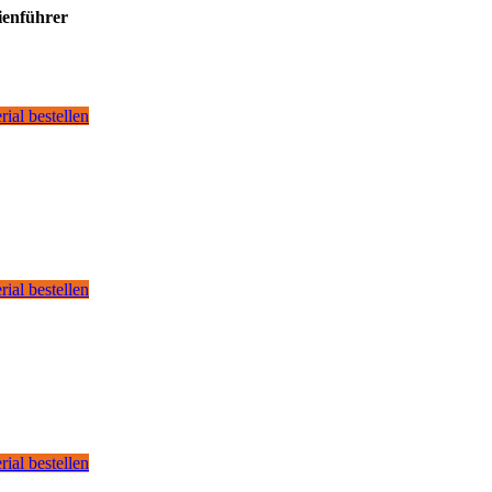
ienführer
rial bestellen
rial bestellen
rial bestellen