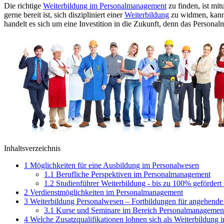
Die richtige
Weiterbildung im Personalmanagement
zu finden, ist mit
gerne bereit ist, sich diszipliniert einer
Weiterbildung
zu widmen, kann 
handelt es sich um eine Investition in die Zukunft, denn das Person
Inhaltsverzeichnis
1
Möglichkeiten für eine Ausbildung im Personalwesen
1.1
Berufliche Perspektiven im Personalmanagement
1.2
Studienführer Weiterbildung - bis zu 100% gefördert
2
Verdienstmöglichkeiten im Personalmanagement
3
Weiterbildung Personalwesen – Fortbildungen für angehende
3.1
Kurse und Seminare im Bereich Personalmanagemen
4
Welche Zusatzqualifikationen lohnen sich als Weiterbildung