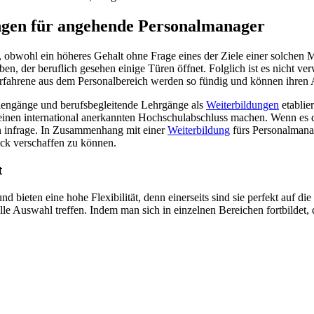
ngen für angehende Personalmanager
t, obwohl ein höheres Gehalt ohne Frage eines der Ziele einer solchen
, der beruflich gesehen einige Türen öffnet. Folglich ist es nicht ver
ahrene aus dem Personalbereich werden so fündig und können ihren Aufs
iengänge und berufsbegleitende Lehrgänge als
Weiterbildungen
etablie
inen international anerkannten Hochschulabschluss machen. Wenn es d
n infrage. In Zusammenhang mit einer
Weiterbildung
fürs Personalmanag
ick verschaffen zu können.
t
 bieten eine hohe Flexibilität, denn einerseits sind sie perfekt auf die
e Auswahl treffen. Indem man sich in einzelnen Bereichen fortbildet, q