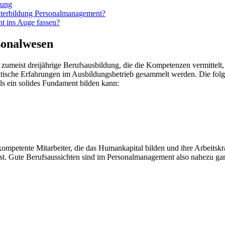
dung
eiterbildung Personalmanagement?
t ins Auge fassen?
sonalwesen
umeist dreijährige Berufsausbildung, die die Kompetenzen vermittelt, di
ktische Erfahrungen im Ausbildungsbetrieb gesammelt werden. Die folg
ls ein solides Fundament bilden kann:
mpetente Mitarbeiter, die das Humankapital bilden und ihre Arbeitskraf
 ist. Gute Berufsaussichten sind im Personalmanagement also nahezu ga