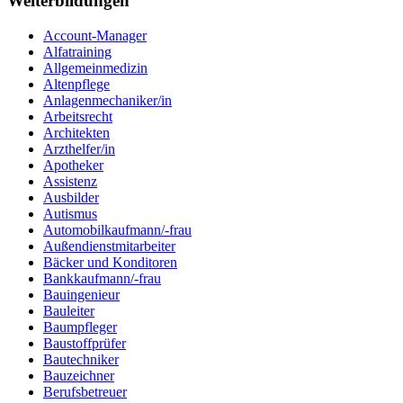
Weiterbildungen
Account-Manager
Alfatraining
Allgemeinmedizin
Altenpflege
Anlagenmechaniker/in
Arbeitsrecht
Architekten
Arzthelfer/in
Apotheker
Assistenz
Ausbilder
Autismus
Automobilkaufmann/-frau
Außendienstmitarbeiter
Bäcker und Konditoren
Bankkaufmann/-frau
Bauingenieur
Bauleiter
Baumpfleger
Baustoffprüfer
Bautechniker
Bauzeichner
Berufsbetreuer