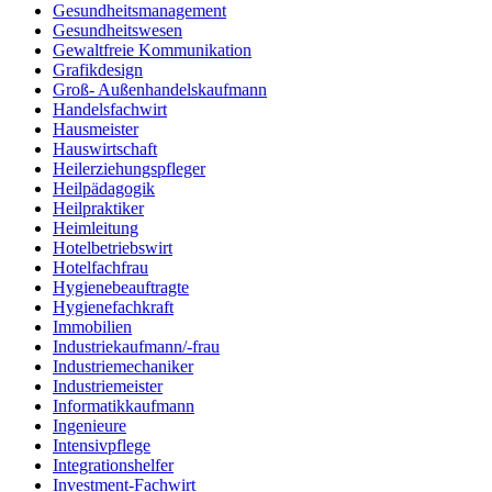
Gesundheitsmanagement
Gesundheitswesen
Gewaltfreie Kommunikation
Grafikdesign
Groß- Außenhandelskaufmann
Handelsfachwirt
Hausmeister
Hauswirtschaft
Heilerziehungspfleger
Heilpädagogik
Heilpraktiker
Heimleitung
Hotelbetriebswirt
Hotelfachfrau
Hygienebeauftragte
Hygienefachkraft
Immobilien
Industriekaufmann/-frau
Industriemechaniker
Industriemeister
Informatikkaufmann
Ingenieure
Intensivpflege
Integrationshelfer
Investment-Fachwirt