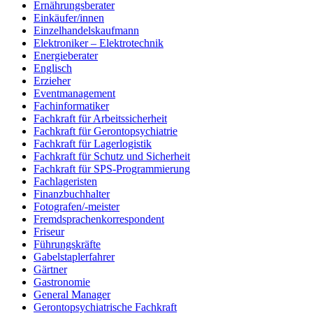
Ernährungsberater
Einkäufer/innen
Einzelhandelskaufmann
Elektroniker – Elektrotechnik
Energieberater
Englisch
Erzieher
Eventmanagement
Fachinformatiker
Fachkraft für Arbeitssicherheit
Fachkraft für Gerontopsychiatrie
Fachkraft für Lagerlogistik
Fachkraft für Schutz und Sicherheit
Fachkraft für SPS-Programmierung
Fachlageristen
Finanzbuchhalter
Fotografen/-meister
Fremdsprachenkorrespondent
Friseur
Führungskräfte
Gabelstaplerfahrer
Gärtner
Gastronomie
General Manager
Gerontopsychiatrische Fachkraft