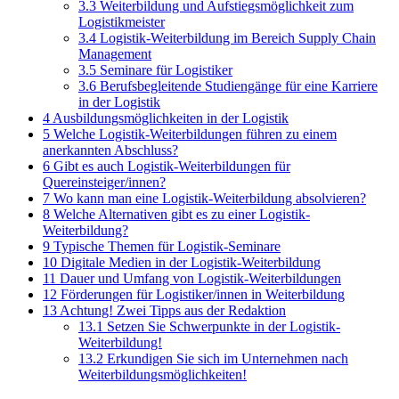
3.3
Weiterbildung und Aufstiegsmöglichkeit zum
Logistikmeister
3.4
Logistik-Weiterbildung im Bereich Supply Chain
Management
3.5
Seminare für Logistiker
3.6
Berufsbegleitende Studiengänge für eine Karriere
in der Logistik
4
Ausbildungsmöglichkeiten in der Logistik
5
Welche Logistik-Weiterbildungen führen zu einem
anerkannten Abschluss?
6
Gibt es auch Logistik-Weiterbildungen für
Quereinsteiger/innen?
7
Wo kann man eine Logistik-Weiterbildung absolvieren?
8
Welche Alternativen gibt es zu einer Logistik-
Weiterbildung?
9
Typische Themen für Logistik-Seminare
10
Digitale Medien in der Logistik-Weiterbildung
11
Dauer und Umfang von Logistik-Weiterbildungen
12
Förderungen für Logistiker/innen in Weiterbildung
13
Achtung! Zwei Tipps aus der Redaktion
13.1
Setzen Sie Schwerpunkte in der Logistik-
Weiterbildung!
13.2
Erkundigen Sie sich im Unternehmen nach
Weiterbildungsmöglichkeiten!