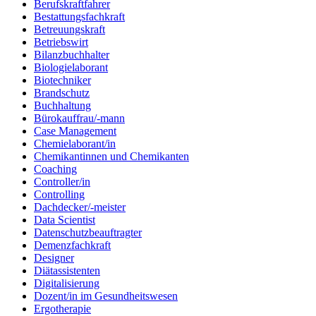
Berufskraftfahrer
Bestattungsfachkraft
Betreuungskraft
Betriebswirt
Bilanzbuchhalter
Biologielaborant
Biotechniker
Brandschutz
Buchhaltung
Bürokauffrau/-mann
Case Management
Chemielaborant/in
Chemikantinnen und Chemikanten
Coaching
Controller/in
Controlling
Dachdecker/-meister
Data Scientist
Datenschutzbeauftragter
Demenzfachkraft
Designer
Diätassistenten
Digitalisierung
Dozent/in im Gesundheitswesen
Ergotherapie