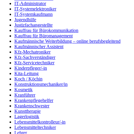
IT-Administrator
IT-Systemelektroniker
IT-Systemkaufmann
Jugendhilfe
Justizfachangestellte
Kauffrau für Bürokommunikation
Kauffrau für Büromanagement
Kaufmännische Weiterbildung – online berufsbegleitend
Kaufmännischer Assistent
Kfz-Mechatroniker
Kfz-Sachverständiger
Kfz-Servicetechniker
Kinderpfleger/-in
Kita-Leitung
Koch / Köchin
Konstruktionsmechaniker/in
Kosmetik
Kranführer
Krankenpflegehelfer
Krankenschwester
Kunsttherapie
Lagerlogistik
Lebensmittelkontrolleur/-in
Lebensmitteltechniker
Lehrer