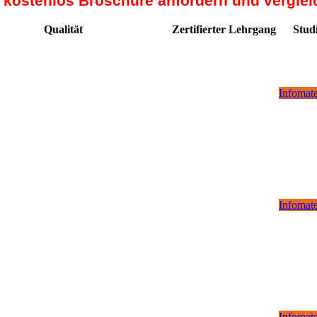
t kostenlos Broschüre anfordern und verglei
Qualität
Zertifierter Lehrgang
Stud
Infomate
Infomate
Infomate