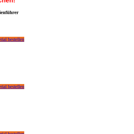
chen!
ienführer
rial bestellen
rial bestellen
rial bestellen