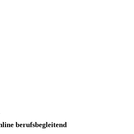
d
nline berufsbegleitend