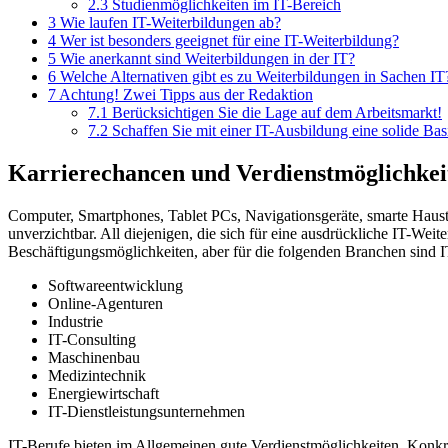
2.3
Studienmöglichkeiten im IT-Bereich
3
Wie laufen IT-Weiterbildungen ab?
4
Wer ist besonders geeignet für eine IT-Weiterbildung?
5
Wie anerkannt sind Weiterbildungen in der IT?
6
Welche Alternativen gibt es zu Weiterbildungen in Sachen IT
7
Achtung! Zwei Tipps aus der Redaktion
7.1
Berücksichtigen Sie die Lage auf dem Arbeitsmarkt!
7.2
Schaffen Sie mit einer IT-Ausbildung eine solide Bas
Karrierechancen und Verdienstmöglichkeit
Computer, Smartphones, Tablet PCs, Navigationsgeräte, smarte Haust
unverzichtbar. All diejenigen, die sich für eine ausdrückliche IT-Weit
Beschäftigungsmöglichkeiten, aber für die folgenden Branchen sind I
Softwareentwicklung
Online-Agenturen
Industrie
IT-Consulting
Maschinenbau
Medizintechnik
Energiewirtschaft
IT-Dienstleistungsunternehmen
IT-Berufe bieten im Allgemeinen gute Verdienstmöglichkeiten. Konkr