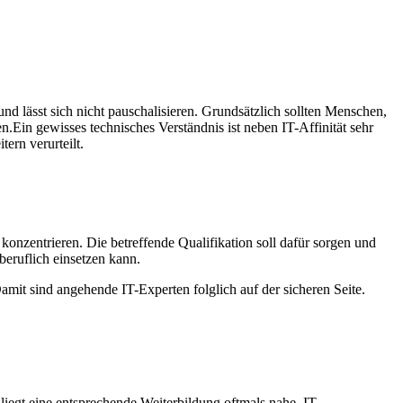
d lässt sich nicht pauschalisieren. Grundsätzlich sollten Menschen,
en.Ein gewisses technisches Verständnis ist neben IT-Affinität sehr
ern verurteilt.
 konzentrieren. Die betreffende Qualifikation soll dafür sorgen und
eruflich einsetzen kann.
mit sind angehende IT-Experten folglich auf der sicheren Seite.
iegt eine entsprechende Weiterbildung oftmals nahe. IT-