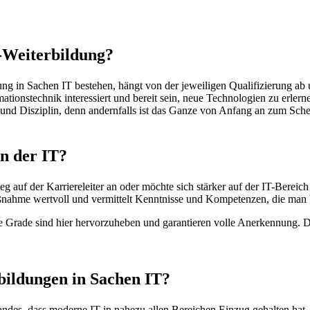
T-Weiterbildung?
 in Sachen IT bestehen, hängt von der jeweiligen Qualifizierung ab un
ationstechnik interessiert und bereit sein, neue Technologien zu erlern
nd Disziplin, denn andernfalls ist das Ganze von Anfang an zum Scheit
n der IT?
eg auf der Karriereleiter an oder möchte sich stärker auf der IT-Bereich
ßnahme wertvoll und vermittelt Kenntnisse und Kompetenzen, die man b
e Grade sind hier hervorzuheben und garantieren volle Anerkennung. Da
rbildungen in Sachen IT?
des, dass moderne IT in nahezu allen Bereichen Einzug gehalten hat, l