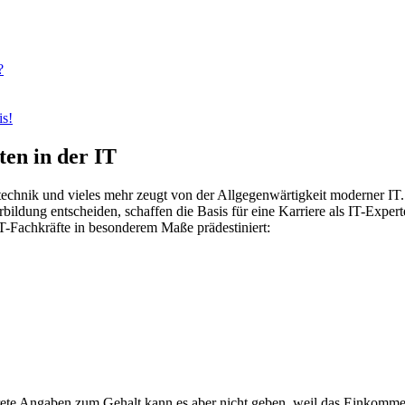
?
is!
en in der IT
echnik und vieles mehr zeugt von der Allgegenwärtigkeit moderner IT. 
erbildung entscheiden, schaffen die Basis für eine Karriere als IT-Expe
T-Fachkräfte in besonderem Maße prädestiniert:
ete Angaben zum Gehalt kann es aber nicht geben, weil das Einkommen 