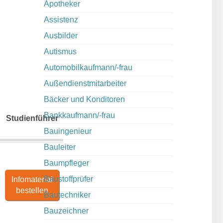
Apotheker
Assistenz
Ausbilder
Autismus
Automobilkaufmann/-frau
Außendienstmitarbeiter
Bäcker und Konditoren
Bankkaufmann/-frau
Studienführer
Bauingenieur
Bauleiter
Baumpfleger
Baustoffprüfer
Infomaterial
bestellen
Bautechniker
Bauzeichner