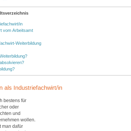
ltsverzeichnis
efachwirt/in
rt vom Arbeitsamt
achwirt-Weiterbildung
Weiterbildung?
absolvieren?
bildung?
als Industriefachwirt/in
h bestens für
cher oder
öchten und
ernehmen wollen.
st man dafür