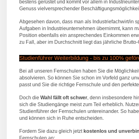
bestens gerüstet und kommt vor allem in Industrieunt
Genuss vielversprechender Beschäftigungsmöglichkei
Abgesehen davon, dass man als Industriefachwirt/in 
Aufgaben in Industrieunternehmen übernimmt, kann ma
Position ebenfalls ein ansprechendes Einkommen erwir
zu Fall, aber im Durchschnitt liegt das jährliche Brutt
Studienführer Weiterbildung - bis zu 100% gefö
Bei all unseren Fernschulen haben Sie die Möglichkeit
absolvieren. So können Sie schon im Vorfeld ganz unv
passt und Sie die richtige Fernschule und den perfekt
Doch die
Wahl fällt oft schwer
, denn insbesondere hi
sich die Studiengänge meist zum Teil erheblich. Nutze
Studienführer der Fernschulen untereinander. So haben
und können sich in Ruhe entscheiden.
Fordern Sie dazu gleich jetzt
kostenlos und unverbin
Fernschulen an: