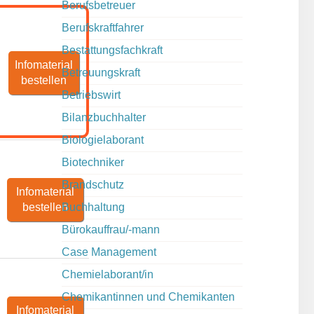
Berufsbetreuer
Berufskraftfahrer
Bestattungsfachkraft
Infomaterial
Betreuungskraft
bestellen
Betriebswirt
Bilanzbuchhalter
Biologielaborant
Biotechniker
Brandschutz
Infomaterial
bestellen
Buchhaltung
Bürokauffrau/-mann
Case Management
Chemielaborant/in
Chemikantinnen und Chemikanten
Infomaterial