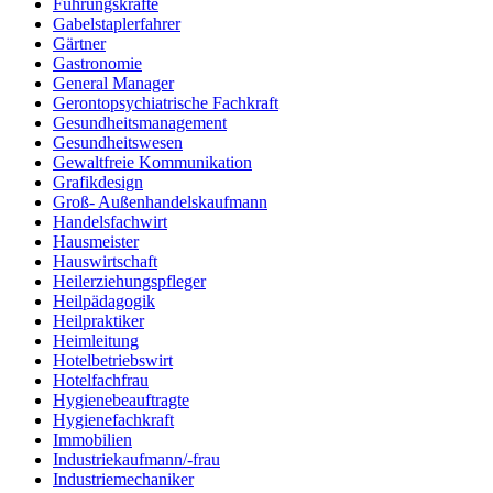
Führungskräfte
Gabelstaplerfahrer
Gärtner
Gastronomie
General Manager
Gerontopsychiatrische Fachkraft
Gesundheitsmanagement
Gesundheitswesen
Gewaltfreie Kommunikation
Grafikdesign
Groß- Außenhandelskaufmann
Handelsfachwirt
Hausmeister
Hauswirtschaft
Heilerziehungspfleger
Heilpädagogik
Heilpraktiker
Heimleitung
Hotelbetriebswirt
Hotelfachfrau
Hygienebeauftragte
Hygienefachkraft
Immobilien
Industriekaufmann/-frau
Industriemechaniker