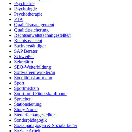
Psychiatrie
Psychologie
Psychotherapie
PTA
Qualitätsmanagement
Qualitätssicherung
Rechtsanwaltsfachangestellte/r
Rechtsassistent
Sachverständiger
SAP Berater
Schweißer
Sekretärin
SEO-Weiterbildung
Softwareentwickler/in
Speditionskaufmann
Sport
Sportmedizin
Sport- und Fitnesskaufmann
Sprachen
Stationsleitung
Study Nurse
Steuerfachangestellter
Sonderpädagogik
Sozialpädagogen & Sozialarbeiter
Soziale Arbeit