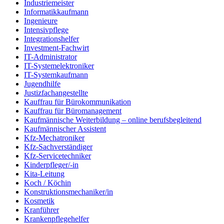
Industriemeister
Informatikkaufmann
Ingenieure
Intensivpflege
Integrationshelfer
Investment-Fachwirt
IT-Administrator
IT-Systemelektroniker
IT-Systemkaufmann
Jugendhilfe
Justizfachangestellte
Kauffrau für Bürokommunikation
Kauffrau für Büromanagement
Kaufmännische Weiterbildung – online berufsbegleitend
Kaufmännischer Assistent
Kfz-Mechatroniker
Kfz-Sachverständiger
Kfz-Servicetechniker
Kinderpfleger/-in
Kita-Leitung
Koch / Köchin
Konstruktionsmechaniker/in
Kosmetik
Kranführer
Krankenpflegehelfer