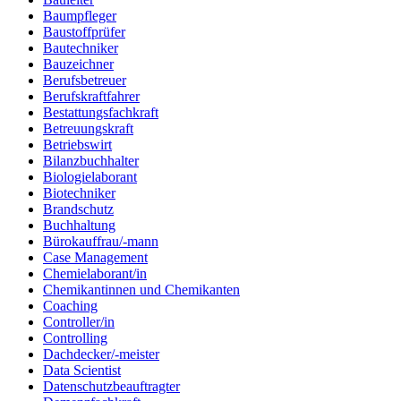
Baumpfleger
Baustoffprüfer
Bautechniker
Bauzeichner
Berufsbetreuer
Berufskraftfahrer
Bestattungsfachkraft
Betreuungskraft
Betriebswirt
Bilanzbuchhalter
Biologielaborant
Biotechniker
Brandschutz
Buchhaltung
Bürokauffrau/-mann
Case Management
Chemielaborant/in
Chemikantinnen und Chemikanten
Coaching
Controller/in
Controlling
Dachdecker/-meister
Data Scientist
Datenschutzbeauftragter