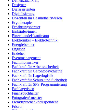
Demenzfachkraft
Designer
Diätassistenten
Digitalisierung
Dozent/in im Gesundheitswesen
Ergotherapie
Ernährungsberater
Einkäufer/innen
Einzelhandelskaufmann
Elektroniker – Elektrotechnik
Energieberater
Englisch
Erzieher
Eventmanagement
Fachinformatiker
Fachkraft für Arbeitssicherheit
Fachkraft für Gerontopsychiatrie
Fachkraft für Lagerlogistik
Fachkraft für Schutz und Sicherheit
Fachkraft für SPS-Programmierung
Fachlageristen
Finanzbuchhalter
Fotografen/-meister
Fremdsprachenkorrespondent
Friseur