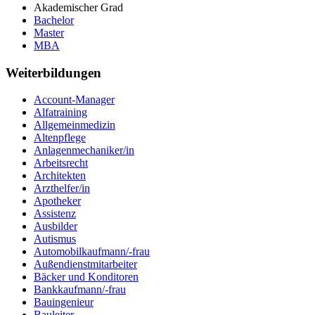
Akademischer Grad
Bachelor
Master
MBA
Weiterbildungen
Account-Manager
Alfatraining
Allgemeinmedizin
Altenpflege
Anlagenmechaniker/in
Arbeitsrecht
Architekten
Arzthelfer/in
Apotheker
Assistenz
Ausbilder
Autismus
Automobilkaufmann/-frau
Außendienstmitarbeiter
Bäcker und Konditoren
Bankkaufmann/-frau
Bauingenieur
Bauleiter