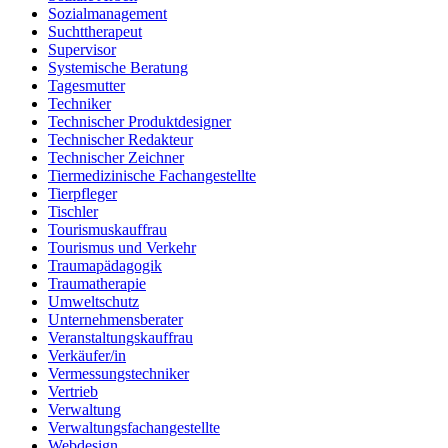
Sozialmanagement
Suchttherapeut
Supervisor
Systemische Beratung
Tagesmutter
Techniker
Technischer Produktdesigner
Technischer Redakteur
Technischer Zeichner
Tiermedizinische Fachangestellte
Tierpfleger
Tischler
Tourismuskauffrau
Tourismus und Verkehr
Traumapädagogik
Traumatherapie
Umweltschutz
Unternehmensberater
Veranstaltungskauffrau
Verkäufer/in
Vermessungstechniker
Vertrieb
Verwaltung
Verwaltungsfachangestellte
Webdesign