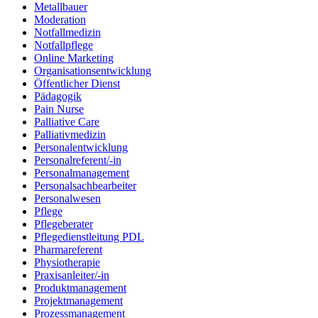
Metallbauer
Moderation
Notfallmedizin
Notfallpflege
Online Marketing
Organisationsentwicklung
Öffentlicher Dienst
Pädagogik
Pain Nurse
Palliative Care
Palliativmedizin
Personalentwicklung
Personalreferent/-in
Personalmanagement
Personalsachbearbeiter
Personalwesen
Pflege
Pflegeberater
Pflegedienstleitung PDL
Pharmareferent
Physiotherapie
Praxisanleiter/-in
Produktmanagement
Projektmanagement
Prozessmanagement