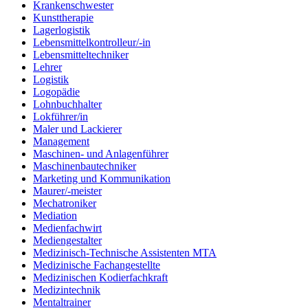
Krankenschwester
Kunsttherapie
Lagerlogistik
Lebensmittelkontrolleur/-in
Lebensmitteltechniker
Lehrer
Logistik
Logopädie
Lohnbuchhalter
Lokführer/in
Maler und Lackierer
Management
Maschinen- und Anlagenführer
Maschinenbautechniker
Marketing und Kommunikation
Maurer/-meister
Mechatroniker
Mediation
Medienfachwirt
Mediengestalter
Medizinisch-Technische Assistenten MTA
Medizinische Fachangestellte
Medizinischen Kodierfachkraft
Medizintechnik
Mentaltrainer