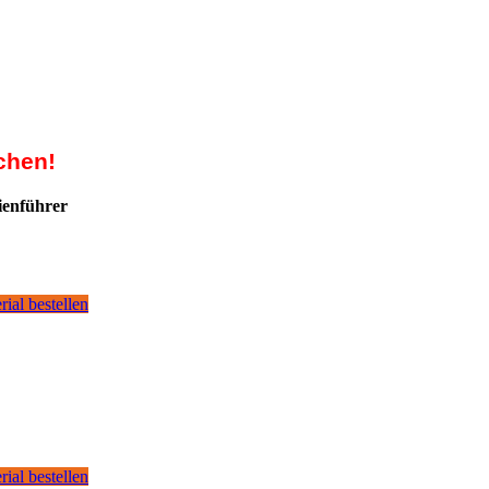
chen!
ienführer
rial bestellen
rial bestellen