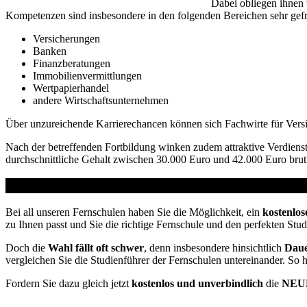
Dabei obliegen ihnen
Kompetenzen sind insbesondere in den folgenden Bereichen sehr gefr
Versicherungen
Banken
Finanzberatungen
Immobilienvermittlungen
Wertpapierhandel
andere Wirtschaftsunternehmen
Über unzureichende Karrierechancen können sich Fachwirte für Vers
Nach der betreffenden Fortbildung winken zudem attraktive Verdienst
durchschnittliche Gehalt zwischen 30.000 Euro und 42.000 Euro brutt
Studienführer Weiterbildung - bis zu 100% geförder
Bei all unseren Fernschulen haben Sie die Möglichkeit, ein
kostenlos
zu Ihnen passt und Sie die richtige Fernschule und den perfekten Stu
Doch die
Wahl fällt oft schwer
, denn insbesondere hinsichtlich
Daue
vergleichen Sie die Studienführer der Fernschulen untereinander. So 
Fordern Sie dazu gleich jetzt
kostenlos und unverbindlich
die
NEUE