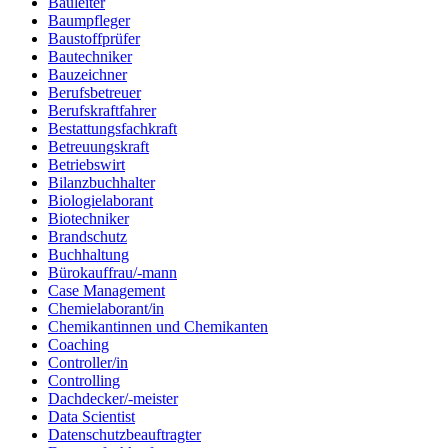
Bauleiter
Baumpfleger
Baustoffprüfer
Bautechniker
Bauzeichner
Berufsbetreuer
Berufskraftfahrer
Bestattungsfachkraft
Betreuungskraft
Betriebswirt
Bilanzbuchhalter
Biologielaborant
Biotechniker
Brandschutz
Buchhaltung
Bürokauffrau/-mann
Case Management
Chemielaborant/in
Chemikantinnen und Chemikanten
Coaching
Controller/in
Controlling
Dachdecker/-meister
Data Scientist
Datenschutzbeauftragter