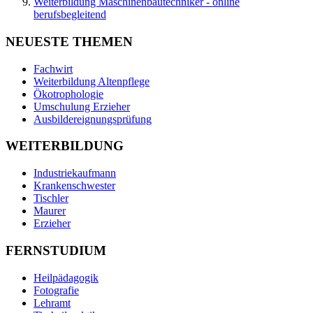
Weiterbildung Maschinenbautechniker - online
berufsbegleitend
NEUESTE THEMEN
Fachwirt
Weiterbildung Altenpflege
Ökotrophologie
Umschulung Erzieher
Ausbildereignungsprüfung
WEITERBILDUNG
Industriekaufmann
Krankenschwester
Tischler
Maurer
Erzieher
FERNSTUDIUM
Heilpädagogik
Fotografie
Lehramt