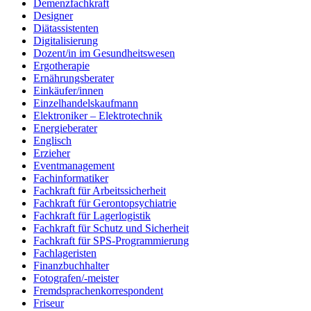
Demenzfachkraft
Designer
Diätassistenten
Digitalisierung
Dozent/in im Gesundheitswesen
Ergotherapie
Ernährungsberater
Einkäufer/innen
Einzelhandelskaufmann
Elektroniker – Elektrotechnik
Energieberater
Englisch
Erzieher
Eventmanagement
Fachinformatiker
Fachkraft für Arbeitssicherheit
Fachkraft für Gerontopsychiatrie
Fachkraft für Lagerlogistik
Fachkraft für Schutz und Sicherheit
Fachkraft für SPS-Programmierung
Fachlageristen
Finanzbuchhalter
Fotografen/-meister
Fremdsprachenkorrespondent
Friseur