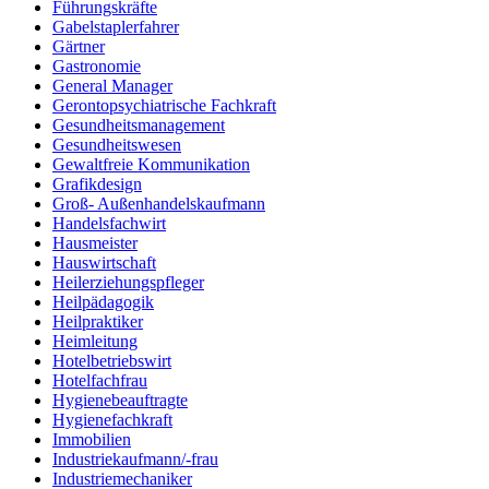
Führungskräfte
Gabelstaplerfahrer
Gärtner
Gastronomie
General Manager
Gerontopsychiatrische Fachkraft
Gesundheitsmanagement
Gesundheitswesen
Gewaltfreie Kommunikation
Grafikdesign
Groß- Außenhandelskaufmann
Handelsfachwirt
Hausmeister
Hauswirtschaft
Heilerziehungspfleger
Heilpädagogik
Heilpraktiker
Heimleitung
Hotelbetriebswirt
Hotelfachfrau
Hygienebeauftragte
Hygienefachkraft
Immobilien
Industriekaufmann/-frau
Industriemechaniker