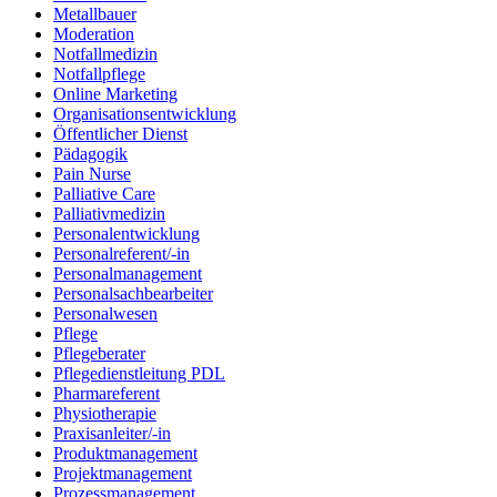
Metallbauer
Moderation
Notfallmedizin
Notfallpflege
Online Marketing
Organisationsentwicklung
Öffentlicher Dienst
Pädagogik
Pain Nurse
Palliative Care
Palliativmedizin
Personalentwicklung
Personalreferent/-in
Personalmanagement
Personalsachbearbeiter
Personalwesen
Pflege
Pflegeberater
Pflegedienstleitung PDL
Pharmareferent
Physiotherapie
Praxisanleiter/-in
Produktmanagement
Projektmanagement
Prozessmanagement