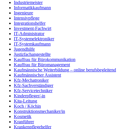
Industriemeister
Informatikkaufmann
Ingenieure
Intensivpflege
Integrationshelfer
Investment-Fachwirt
IT-Administrator
IT-Systemelektroniker
IT-Systemkaufmann
Jugendhilfe
Justizfachangestellte
Kauffrau für Bürokommunikation
Kauffrau für Büromanagement
Kaufmännische Weiterbildung – online berufsbegleitend
Kaufmännischer Assistent
Kfz-Mechatroniker
Kfz-Sachverständiger
Kfz-Servicetechniker
Kinderpfleger/-in
Kita-Leitung
Koch / Köchin
Konstruktionsmechaniker/in
Kosmetik
Kranführer
Krankenpflegehelfer