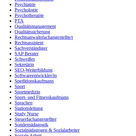
Psychiatrie
Psychologie
Psychotherapie
PTA
Qualitätsmanagement
Qualitätssicherung
Rechtsanwaltsfachangestellte/r
Rechtsassistent
Sachverständiger
SAP Berater
Schweißer
Sekretärin
SEO-Weiterbildung
Softwareentwickler/in
Speditionskaufmann
Sport
Sportmedizin
Sport- und Fitnesskaufmann
Sprachen
Stationsleitung
Study Nurse
Steuerfachangestellter
Sonderpädagogik
Sozialpädagogen & Sozialarbeiter
Soziale Arbeit