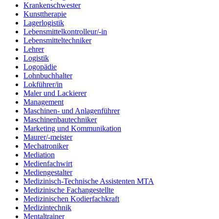
Krankenschwester
Kunsttherapie
Lagerlogistik
Lebensmittelkontrolleur/-in
Lebensmitteltechniker
Lehrer
Logistik
Logopädie
Lohnbuchhalter
Lokführer/in
Maler und Lackierer
Management
Maschinen- und Anlagenführer
Maschinenbautechniker
Marketing und Kommunikation
Maurer/-meister
Mechatroniker
Mediation
Medienfachwirt
Mediengestalter
Medizinisch-Technische Assistenten MTA
Medizinische Fachangestellte
Medizinischen Kodierfachkraft
Medizintechnik
Mentaltrainer